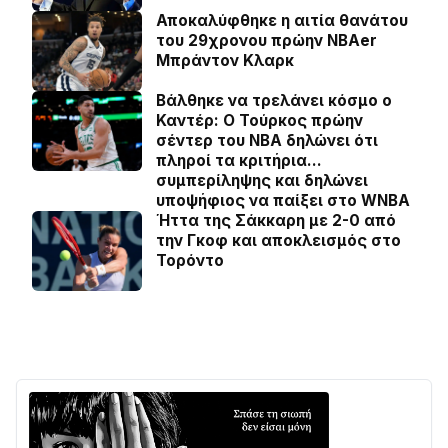
Αποκαλύφθηκε η αιτία θανάτου
του 29χρονου πρώην NBAer
Μπράντον Κλαρκ
Βάλθηκε να τρελάνει κόσμο ο
Καντέρ: Ο Τούρκος πρώην
σέντερ του NBA δηλώνει ότι
πληροί τα κριτήρια…
συμπερίληψης και δηλώνει
υποψήφιος να παίξει στο WNBA
Ήττα της Σάκκαρη με 2-0 από
την Γκοφ και αποκλεισμός στο
Τορόντο