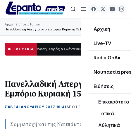
Αρχική
Ειδήσεις
Τοπικά
Αρχική
Πανελλαδική Απεργία στο Εμπόριο Κυριακή 15 Γενάρη
Live-TV
 Δωρίδας: Παράδοση, Χορός & Γλέντι!
ΤΕΛΕΥΤΑΙΑ
08:41
ΤΟ ΠΑΡΤΥ ΣΥΝΕΧΙΖΕΤΑΙ…
19:47
Radio OnAir
Ναυπακτία pre
Πανελλαδική Απεργία στο
Ειδήσεις
Εμπόριο Κυριακή 15 Γενάρη
Επικαιρότητα
ΣΑΒ 14 ΙΑΝΟΥΑΡΊΟΥ 2017 19:41
ΑΠΌ LEPANTO RTV
Τοπικά
Συμμετοχή και της Ναυπάκτου
Αθλητικά