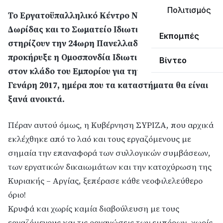
Πολιτισμός
Το Εργατοϋπαλληλικό Κέντρο Ναυπακτίας &
Δωρίδας και το Σωματείο Ιδιωτικών Υπαλλήλων
Εκπομπές
στηρίζουν την 24ωρη Πανελλαδική Απεργία που
προκήρυξε η Ομοσπονδία Ιδιωτικών Υπαλλήλων
Βίντεο
στον κλάδο του Εμπορίου για την Κυριακή 15
Γενάρη 2017, ημέρα που τα καταστήματα θα είναι
ξανά ανοικτά.
Πέραν αυτού όμως, η Κυβέρνηση ΣΥΡΙΖΑ, που αρχικά
εκλέχθηκε από το λαό και τους εργαζόμενους με
σημαία την επαναφορά των συλλογικών συμβάσε
ων,
των εργατικών δικαιωμάτων και την κατοχύρωση της
Κυριακής – Αργίας, ξεπέρασε κάθε νεοφιλελεύθερο
όριο!
Κρυφά και χωρίς καμία διαβούλευση με τους
εργαζόμενους και τις οργανώσεις των εμπόρων, χωρίς