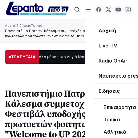
Αρχική
Ειδήσεις
Τοπικά
Αρχική
Πανεπιστήμιο Πατρών: Κάλεσμα συμμετοχής στο Φεστιβάλ υποδοχής
πρωτοετών φοιτητών/τριών "Welcome to UP 2025"
Live-TV
 σκοτάδι μεγάλο μέρος στο Λυγιά Ναυπάκτου
ΤΕΛΕΥΤΑΙΑ
12:08
Σε τροχιά υλοποίησης η
Radio OnAir
Ναυπακτία pre
Πανεπιστήμιο Πατρών:
Ειδήσεις
Κάλεσμα συμμετοχής στο
Επικαιρότητα
Φεστιβάλ υποδοχής
Τοπικά
πρωτοετών φοιτητών/τριών
"Welcome to UP 2025"
Αθλητικά