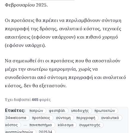
Φεβρουαρίου 2025.
Οι προτάσεις θα πρέπει να περιλαμβάνουν σύντομη
περιγραφή της δράσης, αναλυτικό κόστος, τεχνικές
απαιτήσεις (εφόσον υπάρχουν) και πιθανό χορηγό
(εφόσον υπάρχει).
Να σημειωθεί ότι οι προτάσεις που θα αποσταλούν
μέχρι την ανωτέρω ημερομηνία, χωρίς να
συνοδεύονται από σύντομη περιγραφή και αναλυτικό
κόστος, δεν θα εξεταστούν.
Έχει διαβαστεί
465
φορές
Ετικέτες:
πατρών
φεστιβάλ
υποδοχής
πρωτοετών
34welcome
προτάσεις
σύντομη
περιγραφή
αναλυτικό
κόστος
πανεπιστήμιο
κάλεσμα
συμμετοχής
φοιτητών/τριών
202534