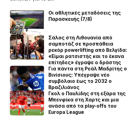
Οι αθλητικές μεταδόσεις της
Παρασκευής (7/8)
Σάλος στη Λιθουανία από
σαμποτάζ σε προσπάθεια
ρεκόρ powerlifting από Βελγίδα:
«Είμαι ρατσιστής και το έκανα
επίτηδες» έγραψε ο δράστης
Για πάντα στη Ρεάλ Μαδρίτης ο
Βινίσιους: Yπέγραψε νέο
συμβόλαιο έως το 2032 ο
Βραζιλιάνος
Γκολ ο Παυλίδης στη εξάρα της
Μπενφίκα στη Χαρτς και μια
ανάσα από τα play-offs του
Europa League