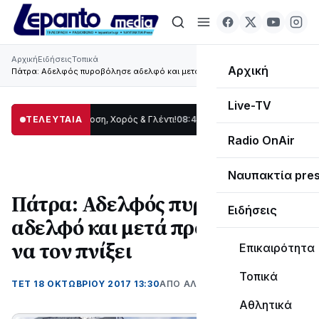
Αρχική
Ειδήσεις
Τοπικά
Αρχική
Πάτρα: Αδελφός πυροβόλησε αδελφό και μετά προσπάθησε να τον πνίξει
Live-TV
ωρίδας: Παράδοση, Χορός & Γλέντι!
ΤΕΛΕΥΤΑΙΑ
08:41
ΤΟ ΠΑΡΤΥ ΣΥΝΕΧΙΖΕΤΑΙ…
19:47
Radio OnAir
Ναυπακτία pre
Πάτρα: Αδελφός πυροβόλησε
Ειδήσεις
αδελφό και μετά προσπάθησε
να τον πνίξει
Επικαιρότητα
Τοπικά
ΤΕΤ 18 ΟΚΤΩΒΡΊΟΥ 2017 13:30
ΑΠΌ ΑΛΈΞΑΝΔΡΟΣ ΚΟΓΚΌΛΗΣ
Αθλητικά