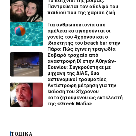
Το παιχνίδι της μοίρας:
Παντρεύεται τον αδελφό του
παιδιού που της χάρισε ζωή
Για ανθρωποκτονία από
αμέλεια κατηγορούνται οι
γονείς του 4χρονου και ο
ιδιοκτήτης του beach bar στην
Πάρο: Πώς έγινε η τραγωδία
Σοβαρό τροχαίο από
αναστροφή ΙΧ στην Αθηνών-
Σουνίου: Συγκρούστηκε με
μηχανή της ΔΙΑΣ, δύο
αστυνομικοί τραυματίες
Αντίστροφη μέτρηση για την
έκδοση του 31χρονου
καταζητούμενου ως εκτελεστή
της «Greek Mafia»
ΤΟΠΙΚΑ