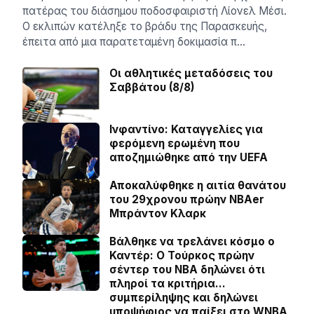
πατέρας του διάσημου ποδοσφαιριστή Λίονελ Μέσι.
Ο εκλιπών κατέληξε το βράδυ της Παρασκευής,
έπειτα από μια παρατεταμένη δοκιμασία π…
Οι αθλητικές μεταδόσεις του
Σαββάτου (8/8)
Ινφαντίνο: Καταγγελίες για
φερόμενη ερωμένη που
αποζημιώθηκε από την UEFA
Αποκαλύφθηκε η αιτία θανάτου
του 29χρονου πρώην NBAer
Μπράντον Κλαρκ
Βάλθηκε να τρελάνει κόσμο ο
Καντέρ: Ο Τούρκος πρώην
σέντερ του NBA δηλώνει ότι
πληροί τα κριτήρια…
συμπερίληψης και δηλώνει
υποψήφιος να παίξει στο WNBA