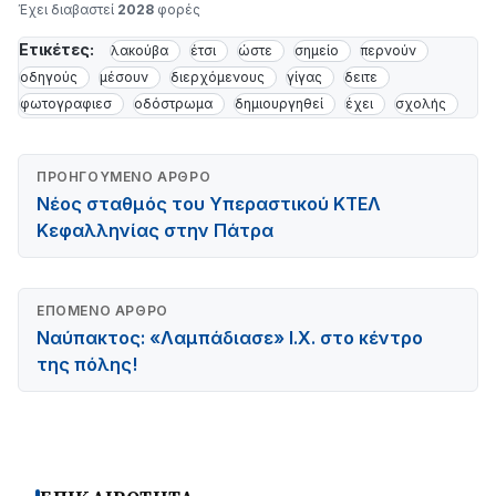
Έχει διαβαστεί
2028
φορές
Ετικέτες:
λακούβα
έτσι
ώστε
σημείο
περνούν
οδηγούς
μέσουν
διερχόμενους
γίγας
δειτε
φωτογραφιεσ
οδόστρωμα
δημιουργηθεί
έχει
σχολής
ΠΡΟΗΓΟΎΜΕΝΟ ΆΡΘΡΟ
Νέος σταθμός του Υπεραστικού ΚΤΕΛ
Κεφαλληνίας στην Πάτρα
ΕΠΌΜΕΝΟ ΆΡΘΡΟ
Ναύπακτος: «Λαμπάδιασε» Ι.Χ. στο κέντρο
της πόλης!