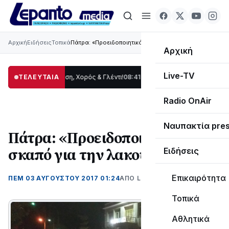
Αρχική
Ειδήσεις
Τοπικά
Πάτρα: «Προειδοποιητικό» σκαπό για την λακούβα!
Αρχική
Live-TV
δας: Παράδοση, Χορός & Γλέντι!
ΤΕΛΕΥΤΑΙΑ
08:41
ΤΟ ΠΑΡΤΥ ΣΥΝΕΧΙΖΕΤΑΙ…
19:47
Στο
Radio OnAir
Ναυπακτία pre
Πάτρα: «Προειδοποιητικό»
σκαπό για την λακούβα!
Ειδήσεις
Επικαιρότητα
ΠΕΜ 03 ΑΥΓΟΎΣΤΟΥ 2017 01:24
ΑΠΌ LEPANTO RTV
Τοπικά
Αθλητικά