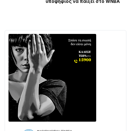
υποψήφιος να παίξει στο WNBA