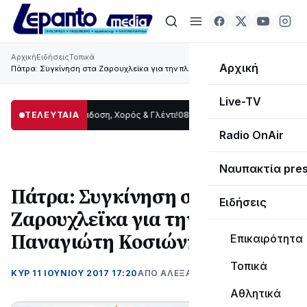
Αρχική
Ειδήσεις
Τοπικά
Αρχική
Πάτρα: Συγκίνηση στα Ζαρουχλεϊκα για την πλατεία Παναγιώτη Κοσιώνη
Live-TV
ωρίδας: Παράδοση, Χορός & Γλέντι!
ΤΕΛΕΥΤΑΙΑ
08:41
ΤΟ ΠΑΡΤΥ ΣΥΝΕΧΙΖΕΤΑΙ…
19:47
Radio OnAir
Ναυπακτία pre
Πάτρα: Συγκίνηση στα
Ειδήσεις
Ζαρουχλεϊκα για την πλατεία
Παναγιώτη Κοσιώνη
Επικαιρότητα
Τοπικά
ΚΥΡ 11 ΙΟΥΝΊΟΥ 2017 17:20
ΑΠΌ ΑΛΈΞΑΝΔΡΟΣ ΚΟΓΚΌΛΗΣ
Αθλητικά