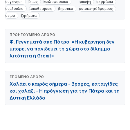
συγκίνηση
όπως
κυκλοφοριακό
άποψη
εκφράσει
συμβούλιο
τοποθετήσεις
δημοτικό
αυτοκινητόδρομους
σειρά
ζητήματα
ΠΡΟΗΓΟΎΜΕΝΟ ΆΡΘΡΟ
Φ. Γεννηματά από Πάτρα: «Η κυβέρνηση δεν
μπορεί να παγιδεύει τη χώρα στο δίλημμα
λιτότητα ή Grexit»
ΕΠΌΜΕΝΟ ΆΡΘΡΟ
Xαλάει ο καιρός σήμερα - Βροχές, καταιγίδες
και χαλάζι - Η πρόγνωση για την Πάτρα και τη
Δυτική Ελλάδα