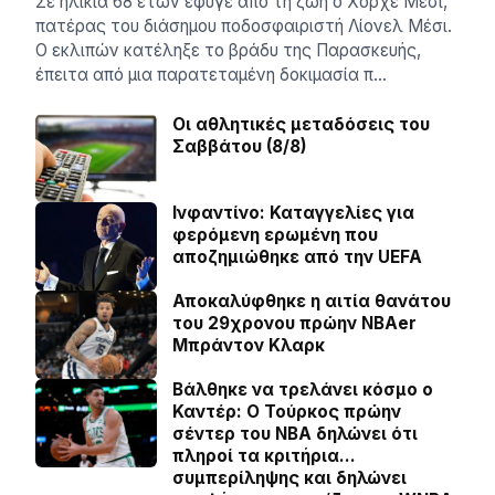
Σε ηλικία 68 ετών έφυγε από τη ζωή ο Χόρχε Μέσι,
πατέρας του διάσημου ποδοσφαιριστή Λίονελ Μέσι.
Ο εκλιπών κατέληξε το βράδυ της Παρασκευής,
έπειτα από μια παρατεταμένη δοκιμασία π…
Οι αθλητικές μεταδόσεις του
Σαββάτου (8/8)
Ινφαντίνο: Καταγγελίες για
φερόμενη ερωμένη που
αποζημιώθηκε από την UEFA
Αποκαλύφθηκε η αιτία θανάτου
του 29χρονου πρώην NBAer
Μπράντον Κλαρκ
Βάλθηκε να τρελάνει κόσμο ο
Καντέρ: Ο Τούρκος πρώην
σέντερ του NBA δηλώνει ότι
πληροί τα κριτήρια…
συμπερίληψης και δηλώνει