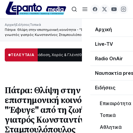
Αρχική
Ειδήσεις
Τοπικά
Αρχική
Πάτρα: Θλίψη στην επιστημονική κοινότητα - "Έφυγε" από τη ζωή ο
γνωστός γιατρός Κωνσταντίνος Σταμπουλόπουλος
Live-TV
ίδας: Παράδοση, Χορός & Γλέντι!
ΤΕΛΕΥΤΑΙΑ
08:41
ΤΟ ΠΑΡΤΥ ΣΥΝΕΧΙΖΕΤΑΙ…
19:47
Στ
Radio OnAir
Ναυπακτία pre
Πάτρα: Θλίψη στην
Ειδήσεις
επιστημονική κοινότητα -
Επικαιρότητα
"Έφυγε" από τη ζωή ο γνωστός
Τοπικά
γιατρός Κωνσταντίνος
Σταμπουλόπουλος
Αθλητικά