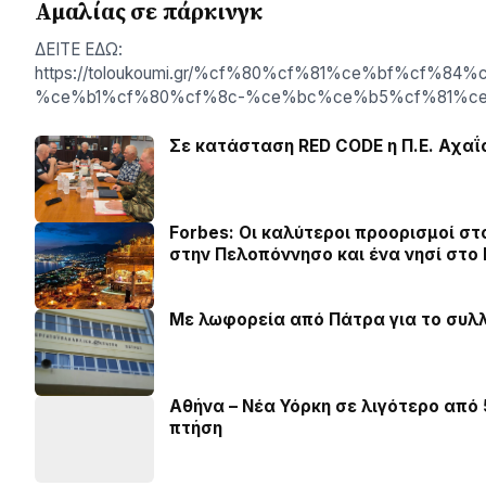
Αμαλίας σε πάρκινγκ
ΔΕΙΤΕ ΕΔΩ:
https://toloukoumi.gr/%cf%80%cf%81%ce%bf%cf
%ce%b1%cf%80%cf%8c-%ce%bc%ce%b5%cf%81%c
Σε κατάσταση RED CODE η Π.Ε. Αχαΐ
Forbes: Οι καλύτεροι προορισμοί στ
στην Πελοπόννησο και ένα νησί στο 
Με λωφορεία από Πάτρα για το συλ
Αθήνα – Νέα Υόρκη σε λιγότερο από
πτήση