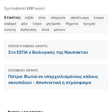
Έχει διαβαστεί
2297
φορές
Ετικέτες:
ταξίδι
τόσο
οδηγούσε
αποτέλεσμα
όνειρα
σοβαρά
φίλε
λόγια
μηνύματα
18χρονο
τροχαίο
αντώνη
ποδηλάτης
τόσα
μείνουν
ΠΡΟΗΓΟΎΜΕΝΟ ΆΡΘΡΟ
Στο ΕΣΠΑ ο Βιολογικός της Ναυπάκτου
ΕΠΌΜΕΝΟ ΆΡΘΡΟ
Πάτρα: Φωτιά σε υπερχειλισμένους κάδους
σκουπιδιών - Αποπνικτική η ατμόσφαιρα