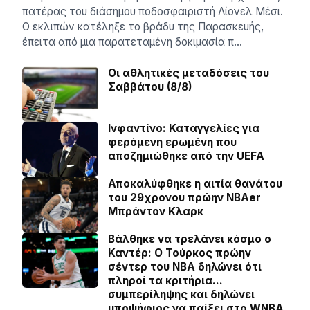
πατέρας του διάσημου ποδοσφαιριστή Λίονελ Μέσι.
Ο εκλιπών κατέληξε το βράδυ της Παρασκευής,
έπειτα από μια παρατεταμένη δοκιμασία π…
Οι αθλητικές μεταδόσεις του
Σαββάτου (8/8)
Ινφαντίνο: Καταγγελίες για
φερόμενη ερωμένη που
αποζημιώθηκε από την UEFA
Αποκαλύφθηκε η αιτία θανάτου
του 29χρονου πρώην NBAer
Μπράντον Κλαρκ
Βάλθηκε να τρελάνει κόσμο ο
Καντέρ: Ο Τούρκος πρώην
σέντερ του NBA δηλώνει ότι
πληροί τα κριτήρια…
συμπερίληψης και δηλώνει
υποψήφιος να παίξει στο WNBA