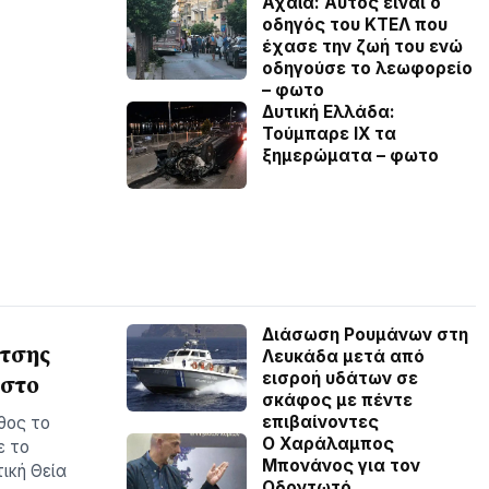
Αχαϊα: Αυτός είναι ο
οδηγός του ΚΤΕΛ που
έχασε την ζωή του ενώ
οδηγούσε το λεωφορείο
– φωτο
Δυτική Ελλάδα:
Τούμπαρε ΙΧ τα
ξημερώματα – φωτο
Διάσωση Ρουμάνων στη
ίτσης
Λευκάδα μετά από
εισροή υδάτων σε
υστο
σκάφος με πέντε
επιβαίνοντες
θος το
Ο Χαράλαμπος
ε το
Μπονάνος για τον
ική Θεία
Οδοντωτό