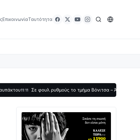
ς
Επικοινωνία
Ταυτότητα
Σε φουλ ρυθμούς το τμήμα Βόνιτσα – Άγιος Νικόλαος | Αυ
11:11