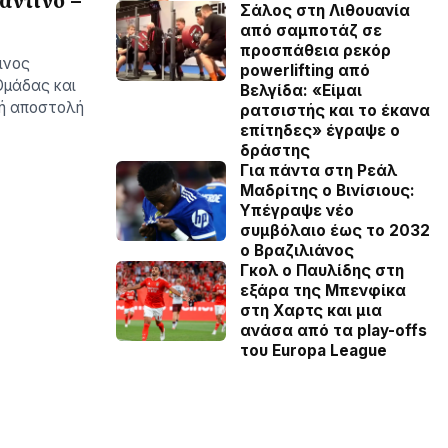
αντίνο –
Σάλος στη Λιθουανία
από σαμποτάζ σε
προσπάθεια ρεκόρ
ινος
powerlifting από
Ομάδας και
Βελγίδα: «Είμαι
κή αποστολή
ρατσιστής και το έκανα
επίτηδες» έγραψε ο
δράστης
Για πάντα στη Ρεάλ
Μαδρίτης ο Βινίσιους:
Yπέγραψε νέο
συμβόλαιο έως το 2032
ο Βραζιλιάνος
Γκολ ο Παυλίδης στη
εξάρα της Μπενφίκα
στη Χαρτς και μια
ανάσα από τα play-offs
του Europa League