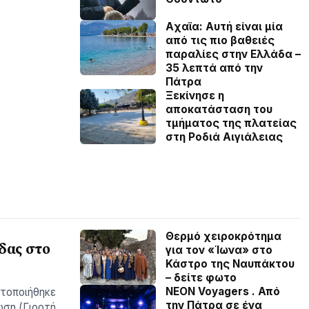
Aχαϊα: Αυτή είναι μία
από τις πιο βαθειές
παραλίες στην Ελλάδα –
35 λεπτά από την
Πάτρα
Ξεκίνησε η
αποκατάσταση του
τμήματος της πλατείας
στη Ροδιά Αιγιάλειας
Θερμό χειροκρότημα
δας στο
για τον «Ίωνα» στο
Κάστρο της Ναυπάκτου
– δείτε φωτο
NEON Voyagers . Από
ατοποιήθηκε
την Πάτρα σε ένα
ωση (Γιορτή