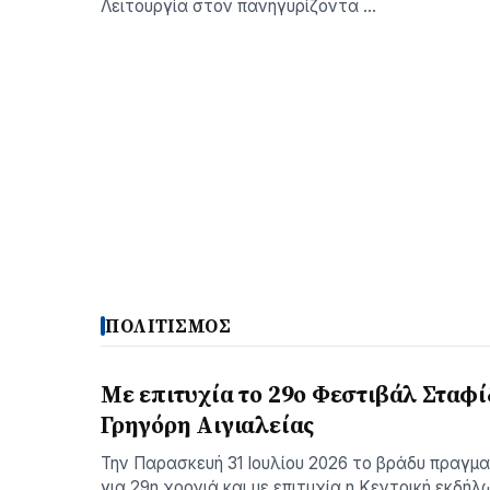
Λειτουργία στον πανηγυρίζοντα …
ΠΟΛΙΤΙΣΜΟΣ
Με επιτυχία το 29ο Φεστιβάλ Σταφί
Γρηγόρη Aιγιαλείας
Την Παρασκευή 31 Ιουλίου 2026 το βράδυ πραγμ
για 29η χρονιά και με επιτυχία η Κεντρική εκδήλ