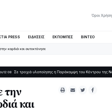
Όροι Χρήση
ΤΊΑ PRESS
ΕΙΔΉΣΕΙΣ
ΕΚΠΟΜΠΈΣ
ΒΊΝΤΕΟ
την καρδιά και αυτοκτόνησε
 τροχιά υλοποίησης η Παράκαμψη του Κέντρου της Ναυπάκτου
 την
διά και