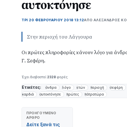
αυτοκτόνησε
ΤΡΊ 20 ΦΕΒΡΟΥΑΡΊΟΥ 2018 13:12
ΑΠΌ ΑΛΈΞΑΝΔΡΟΣ Κ
Στην περιοχή του Λάγγουρα
Οι πρώτες πληροφορίες κάνουν λόγο για άνδρα
Γ. Σεφέρη.
Έχει διαβαστεί
2328
φορές
Ετικέτες:
άνδρα
λόγο
ετών
περιοχή
σεφέρη
καρδιά
αυτοκτόνησε
πρώτες
πάτρατώρα
ΠΡΟΗΓΟΎΜΕΝΟ
ΆΡΘΡΟ
Δείτε ξανά τις