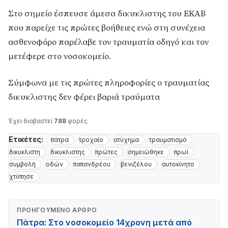
Στο σημείο έσπευσε άμεσα δικυκλιστης του ΕΚΑΒ
που παρείχε τις πρώτες βοήθειες ενώ στη συνέχεια
ασθενοφόρο παρέλαβε τον τραυματία οδηγό και τον
μετέφερε στο νοσοκομείο.
Σύμφωνα με τις πρώτες πληροφορίες ο τραυματίας
δικυκλιστης δεν φέρει βαριά τραύματα
Έχει διαβαστεί
788
φορές
Ετικέτες:
πάτρα
τροχαίο
ατύχημα
τραυματισμό
δικυκλιστη
δικυκλιστης
πρώτες
σημειώθηκε
πρωί
συμβολή
οδών
παπανδρέου
βενιζέλου
αυτοκίνητο
χτύπησε
ΠΡΟΗΓΟΎΜΕΝΟ ΆΡΘΡΟ
Πάτρα: Στο νοσοκομείο 14χρονη μετά από