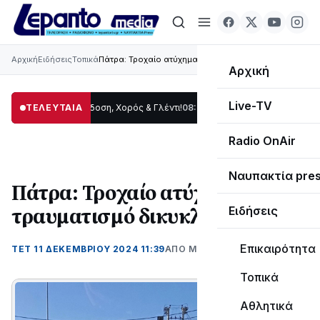
Αρχική
Ειδήσεις
Τοπικά
Πάτρα: Τροχαίο ατύχημα με τραυματισμό δικυκλιστή
Αρχική
Live-TV
ρίδας: Παράδοση, Χορός & Γλέντι!
ΤΕΛΕΥΤΑΙΑ
08:41
ΤΟ ΠΑΡΤΥ ΣΥΝΕΧΙΖΕΤΑΙ…
19:47
Σ
Radio OnAir
Ναυπακτία pre
Πάτρα: Τροχαίο ατύχημα με
τραυματισμό δικυκλιστή
Ειδήσεις
Επικαιρότητα
ΤΕΤ 11 ΔΕΚΕΜΒΡΊΟΥ 2024 11:39
ΑΠΌ ΜΑΝΤΩ ΚΑΠΕΝΤΖΩΝΗ
Τοπικά
Αθλητικά