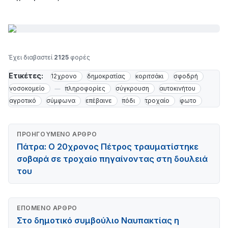
Έχει διαβαστεί
2125
φορές
Ετικέτες:
12χρονο
δημοκρατίας
κοριτσάκι
σφοδρή
νοσοκομείο
πληροφορίες
σύγκρουση
αυτοκινήτου
αγροτικό
σύμφωνα
επέβαινε
πόδι
τροχαίο
φωτο
ΠΡΟΗΓΟΎΜΕΝΟ ΆΡΘΡΟ
Πάτρα: Ο 20χρονος Πέτρος τραυματίστηκε
σοβαρά σε τροχαίο πηγαίνοντας στη δουλειά
του
ΕΠΌΜΕΝΟ ΆΡΘΡΟ
Στο δημοτικό συμβούλιο Ναυπακτίας η