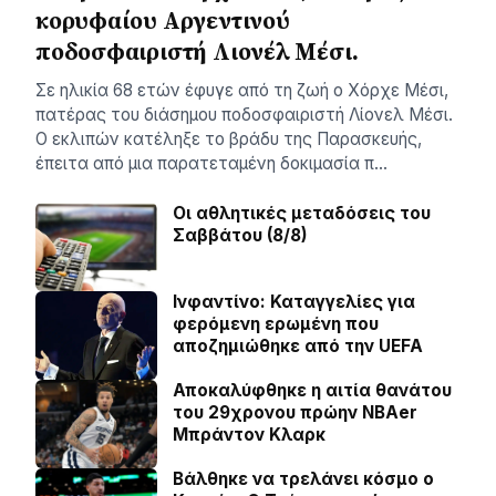
κορυφαίου Αργεντινού
ποδοσφαιριστή Λιονέλ Μέσι.
Σε ηλικία 68 ετών έφυγε από τη ζωή ο Χόρχε Μέσι,
πατέρας του διάσημου ποδοσφαιριστή Λίονελ Μέσι.
Ο εκλιπών κατέληξε το βράδυ της Παρασκευής,
έπειτα από μια παρατεταμένη δοκιμασία π…
Οι αθλητικές μεταδόσεις του
Σαββάτου (8/8)
Ινφαντίνο: Καταγγελίες για
φερόμενη ερωμένη που
αποζημιώθηκε από την UEFA
Αποκαλύφθηκε η αιτία θανάτου
του 29χρονου πρώην NBAer
Μπράντον Κλαρκ
Βάλθηκε να τρελάνει κόσμο ο