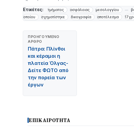
Ετικέτες:
τμήματος
ασφάλειας
μεσολογγίου
β
οποίου
σχηματίστηκε
δικογραφία
αποτέλεσμα
17χρ
ΠΡΟΗΓΟΎΜΕΝΟ
ΆΡΘΡΟ
Πάτρα: Πλίνθοι
και κέραμοι η
πλατεία Όλγας-
Δείτε ΦΩΤΟ από
την πορεία των
έργων
ΕΠΙΚΑΙΡΟΤΗΤΑ