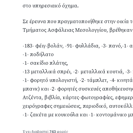
στο υπηρεσιακό όχημα.
Σε έρευνα που πραγματοποιήθηκε στην οικία 
Τμήματος Ασφάλειας Μεσολογγίου, βρέθηκαν 
-183- φέιγ-βολάν, -91- φυλλάδια, -3- πανό,-1- 
-1- ποδήλατο
-1- σακίδιο πλάτης,
-13 μεταλλικά σπρέι, -2- μεταλλικά κουτιά, -3-
-1- φορητό υπολογιστή, -2- τάμπλετ, -4- κινη
μπανκ) και -2- φορητές συσκευές αποθήκευση
Ατζέντα, βιβλία, κάρτες-φωτογραφίες, εφημερί
χειρόγραφες σημειώσεις, περιοδικό, αυτοκόλ
-1- ζακέτα με κουκούλα και -1- κοντομάνικο 
Έχει διαβαστεί
743
φορές