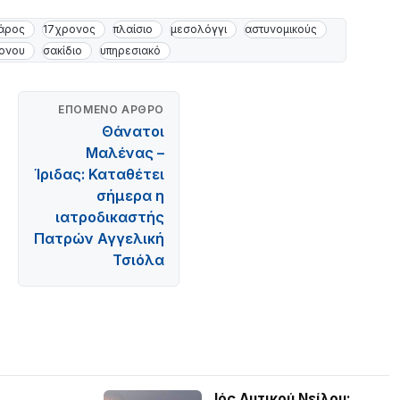
άρος
17χρονος
πλαίσιο
μεσολόγγι
αστυνομικούς
ονου
σακίδιο
υπηρεσιακό
ΕΠΌΜΕΝΟ ΆΡΘΡΟ
Θάνατοι
Μαλένας –
Ίριδας: Καταθέτει
σήμερα η
ιατροδικαστής
Πατρών Αγγελική
Τσιόλα
Ιός Δυτικού Νείλου: