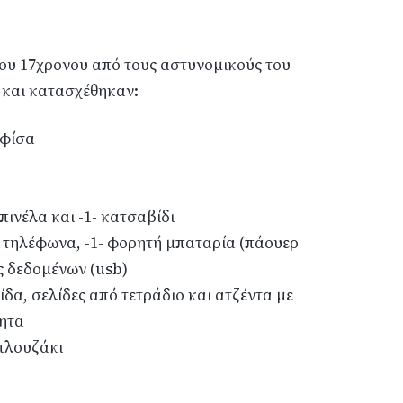
του 17χρονου από τους αστυνομικούς του
και κατασχέθηκαν:
αφίσα
 πινέλα και -1- κατσαβίδι
τά τηλέφωνα, -1- φορητή μπαταρία (πάουερ
ς δεδομένων (usb)
δα, σελίδες από τετράδιο και ατζέντα με
λητα
μπλουζάκι