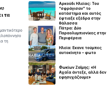
Αρκούδι Ηλείας: Του
ου
“σφράγισαν” το
κατάστημα και αυτός
ι τα
έφτιαξε εξέδρα στην
θάλασσα
Πάτρα: Δύο
ημαντικότερο
Παραολυμπιονίκες στην
Πελοπόννησο
Περιφέρεια
ια τη
Ηλεία: Εκανε τούμπες
αυτοκίνητο – φωτο
Φωκίων Ζαϊμης: «Η
Αχαΐα άντεξε, αλλά δεν
εφησυχάζουµε»