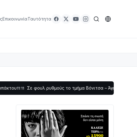
ς
Επικοινωνία
Ταυτότητα
Σε φουλ ρυθμούς το τμήμα Βόνιτσα – Άγιος Νικόλαος | Αυτοψί