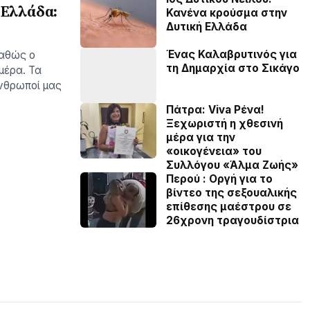
 Ελλάδα:
Κανένα κρούσμα στην
Δυτική Ελλάδα
Ένας Καλαβρυτινός για
καθώς ο
τη Δημαρχία στο Σικάγο
µέρα. Τα
νθρωποί µας
Πάτρα: Viva Ρένα!
Ξεχωριστή η χθεσινή
μέρα για την
«οικογένεια» του
Συλλόγου «Άλμα Ζωής»
Περού : Οργή για το
βίντεο της σεξουαλικής
επίθεσης μαέστρου σε
26χρονη τραγουδίστρια