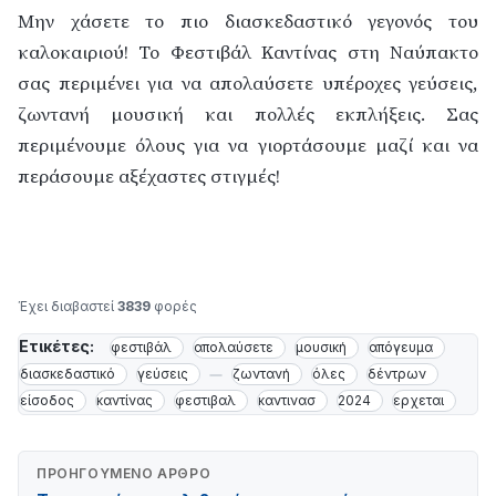
Μην χάσετε το πιο διασκεδαστικό γεγονός του
καλοκαιριού! Το Φεστιβάλ Καντίνας στη Ναύπακτο
σας περιμένει για να απολαύσετε υπέροχες γεύσεις,
ζωντανή μουσική και πολλές εκπλήξεις. Σας
περιμένουμε όλους για να γιορτάσουμε μαζί και να
περάσουμε αξέχαστες στιγμές!
16
Έχει διαβαστεί
3839
φορές
Ετικέτες:
φεστιβάλ
απολαύσετε
μουσική
απόγευμα
διασκεδαστικό
γεύσεις
ζωντανή
όλες
δέντρων
είσοδος
καντίνας
φεστιβαλ
καντινασ
2024
ερχεται
ΠΡΟΗΓΟΎΜΕΝΟ ΆΡΘΡΟ