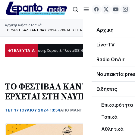
Αρχική
Ειδήσεις
Τοπικά
Αρχική
ΤΟ ΦΕΣΤΙΒΑΛ ΚΑΝΤΙΝΑΣ 2024 ΕΡΧΕΤΑΙ ΣΤΗ ΝΑΥΠΑΚΤΟ!
Live-TV
δας: Παράδοση, Χορός & Γλέντι!
ΤΕΛΕΥΤΑΙΑ
08:41
ΤΟ ΠΑΡΤΥ ΣΥΝΕΧΙΖΕΤΑΙ…
19:47
Στο
Radio OnAir
Ναυπακτία pre
ΤΟ ΦΕΣΤΙΒΑΛ ΚΑΝΤΙΝΑΣ 2024
Ειδήσεις
ΕΡΧΕΤΑΙ ΣΤΗ ΝΑΥΠΑΚΤΟ!
Επικαιρότητα
ΤΕΤ 17 ΙΟΥΛΊΟΥ 2024 13:54
ΑΠΌ ΜΑΝΤΩ ΚΑΠΕΝΤΖΩΝΗ
Τοπικά
Αθλητικά