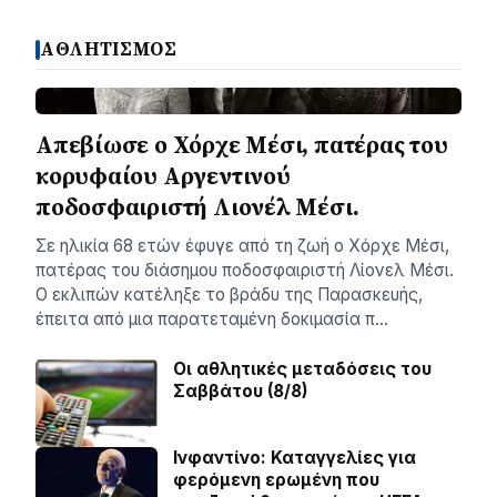
ΑΘΛΗΤΙΣΜΟΣ
Απεβίωσε ο Χόρχε Μέσι, πατέρας του
κορυφαίου Αργεντινού
ποδοσφαιριστή Λιονέλ Μέσι.
Σε ηλικία 68 ετών έφυγε από τη ζωή ο Χόρχε Μέσι,
πατέρας του διάσημου ποδοσφαιριστή Λίονελ Μέσι.
Ο εκλιπών κατέληξε το βράδυ της Παρασκευής,
έπειτα από μια παρατεταμένη δοκιμασία π…
Οι αθλητικές μεταδόσεις του
Σαββάτου (8/8)
Ινφαντίνο: Καταγγελίες για
φερόμενη ερωμένη που