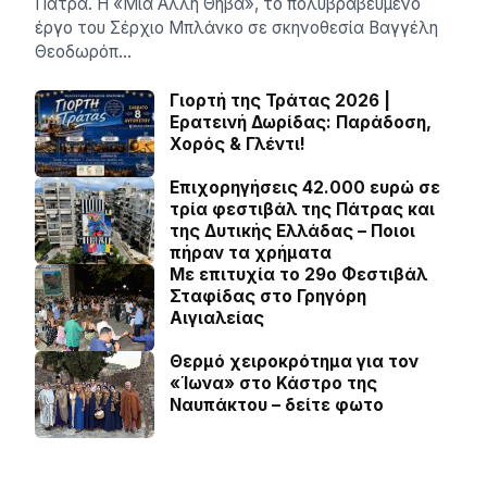
Πάτρα. Η «Μια Άλλη Θήβα», το πολυβραβευμένο
έργο του Σέρχιο Μπλάνκο σε σκηνοθεσία Βαγγέλη
Θεοδωρόπ…
Γιορτή της Τράτας 2026 |
Ερατεινή Δωρίδας: Παράδοση,
Χορός & Γλέντι!
Επιχορηγήσεις 42.000 ευρώ σε
τρία φεστιβάλ της Πάτρας και
της Δυτικής Ελλάδας – Ποιοι
πήραν τα χρήματα
Με επιτυχία το 29ο Φεστιβάλ
Σταφίδας στο Γρηγόρη
Aιγιαλείας
Θερμό χειροκρότημα για τον
«Ίωνα» στο Κάστρο της
Ναυπάκτου – δείτε φωτο