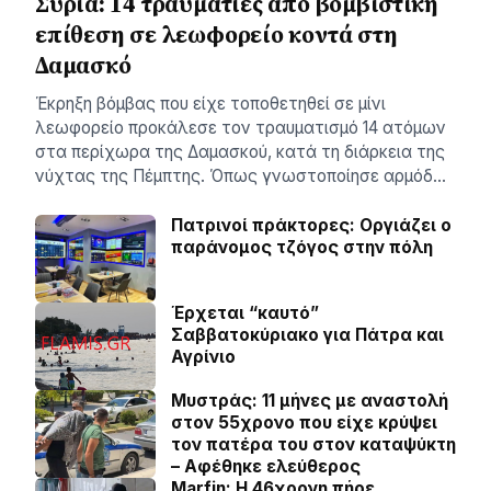
Συρία: 14 τραυματίες από βομβιστική
επίθεση σε λεωφορείο κοντά στη
Δαμασκό
Έκρηξη βόμβας που είχε τοποθετηθεί σε μίνι
λεωφορείο προκάλεσε τον τραυματισμό 14 ατόμων
στα περίχωρα της Δαμασκού, κατά τη διάρκεια της
νύχτας της Πέμπτης. Όπως γνωστοποίησε αρμόδ…
Πατρινοί πράκτορες: Οργιάζει ο
παράνομος τζόγος στην πόλη
Έρχεται “καυτό”
Σαββατοκύριακο για Πάτρα και
Αγρίνιο
Μυστράς: 11 μήνες με αναστολή
στον 55χρονο που είχε κρύψει
τον πατέρα του στον καταψύκτη
– Αφέθηκε ελεύθερος
Marfin: Η 46χρονη πήρε