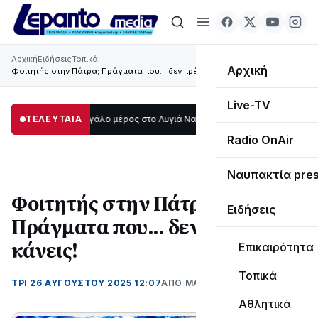
Αρχική
Ειδήσεις
Τοπικά
Αρχική
Φοιτητής στην Πάτρα; Πράγματα που... δεν πρέπει να κάνεις!
Live-TV
ο σκοτάδι μεγάλο μέρος στο Λυγιά Ναυπάκτου
ΤΕΛΕΥΤΑΙΑ
12:08
Σε τροχιά υλοποίησης 
Radio OnAir
Ναυπακτία pre
Φοιτητής στην Πάτρα;
Ειδήσεις
Πράγματα που... δεν πρέπει να
κάνεις!
Επικαιρότητα
Τοπικά
ΤΡΊ 26 ΑΥΓΟΎΣΤΟΥ 2025 12:07
ΑΠΌ ΜΑΝΤΩ ΚΑΠΕΝΤΖΩΝΗ
Αθλητικά