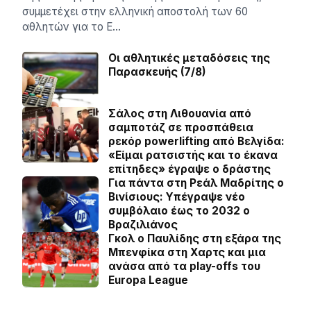
συμμετέχει στην ελληνική αποστολή των 60
αθλητών για το Ε…
Οι αθλητικές μεταδόσεις της
Παρασκευής (7/8)
Σάλος στη Λιθουανία από
σαμποτάζ σε προσπάθεια
ρεκόρ powerlifting από Βελγίδα:
«Είμαι ρατσιστής και το έκανα
επίτηδες» έγραψε ο δράστης
Για πάντα στη Ρεάλ Μαδρίτης ο
Βινίσιους: Yπέγραψε νέο
συμβόλαιο έως το 2032 ο
Βραζιλιάνος
Γκολ ο Παυλίδης στη εξάρα της
Μπενφίκα στη Χαρτς και μια
ανάσα από τα play-offs του
Europa League