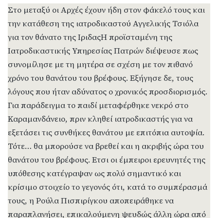
Στο μεταξύ οι Αρχές έχουν ήδη στον φάκελό τους και
την κατάθεση της ιατροδικαστού Αγγελικής Τσιόλα
για τον θάνατο της ΙριδαςΗ προϊσταμένη της
Ιατροδικαστικής Υπηρεσίας Πατρών διέψευσε πως
συνομίλησε με τη μητέρα σε σχέση με τον πιθανό
χρόνο του θανάτου του βρέφους. Εξήγησε δε, τους
λόγους που ήταν αδύνατος ο χρονικός προσδιορισμός.
Για παράδειγμα το παιδί μεταφέρθηκε νεκρό στο
Καραμανδάνειο, πριν κληθεί ιατροδικαστής για να
εξετάσει τις συνθήκες θανάτου με επιτόπια αυτοψία.
Τότε… θα μπορούσε να βρεθεί και η ακριβής ώρα του
θανάτου του βρέφους. Ετσι οι έμπειροι ερευνητές της
υπόθεσης κατέγραψαν ως πολύ σημαντικό και
κρίσιμο στοιχείο το γεγονός ότι, κατά το συμπέρασμά
τους, η Ρούλα Πισπιρίγκου αποπειράθηκε να
παραπλανήσει, επικαλούμενη ψευδώς άλλη ώρα από