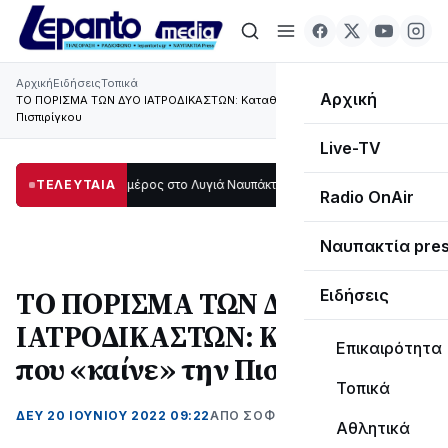
Αρχική
Ειδήσεις
Τοπικά
Αρχική
ΤΟ ΠΟΡΙΣΜΑ ΤΩΝ ΔΥΟ ΙΑΤΡΟΔΙΚΑΣΤΩΝ: Καταθέσεις που «καίνε» την
Πισπιρίγκου
Live-TV
δι μεγάλο μέρος στο Λυγιά Ναυπάκτου
ΤΕΛΕΥΤΑΙΑ
12:08
Σε τροχιά υλοποίησης η Παρά
Radio OnAir
Ναυπακτία pre
ΤΟ ΠΟΡΙΣΜΑ ΤΩΝ ΔΥΟ
Ειδήσεις
ΙΑΤΡΟΔΙΚΑΣΤΩΝ: Καταθέσεις
Επικαιρότητα
που «καίνε» την Πισπιρίγκου
Τοπικά
ΔΕΥ 20 ΙΟΥΝΊΟΥ 2022 09:22
ΑΠΌ ΣΟΦΙΑ ΚΑΥΚΟΠΟΥΛΟΥ
Αθλητικά