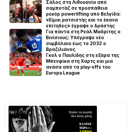
Σάλος στη Λιθουανία από
σαμποτάζ σε προσπάθεια
ρεκόρ powerlifting από Βελγίδα:
«Είμαι ρατσιστής και το έκανα
επίτηδες» έγραψε ο δράστης
Για πάντα στη Ρεάλ Μαδρίτης ο
Βινίσιους: Yπέγραψε νέο
συμβόλαιο έως το 2032 ο
Βραζιλιάνος
Γκολ ο Παυλίδης στη εξάρα της
Μπενφίκα στη Χαρτς και μια
ανάσα από τα play-offs του
Europa League