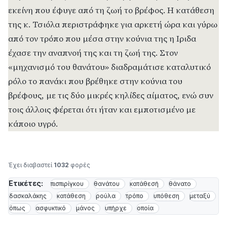
εκείνη που έφυγε από τη ζωή το βρέφος. Η κατάθεση
της κ. Τσιόλα περιστράφηκε για αρκετή ώρα και γύρω
από τον τρόπο που μέσα στην κούνια της η Ιριδα
έχασε την αναπνοή της και τη ζωή της. Στον
«μηχανισμό του θανάτου» διαδραμάτισε καταλυτικό
ρόλο το πανάκι που βρέθηκε στην κούνια του
βρέφους, με τις δύο μικρές κηλίδες αίματος, ενώ συν
τοις άλλοις φέρεται ότι ήταν και εμποτισμένο με
κάποιο υγρό.
Έχει διαβαστεί
1032
φορές
Ετικέτες:
πισπιρίγκου
θανάτου
κατάθεσή
θάνατο
δασκαλάκης
κατάθεση
ρούλα
τρόπο
υπόθεση
μεταξύ
όπως
ασφυκτικό
μάνος
υπήρχε
οποία