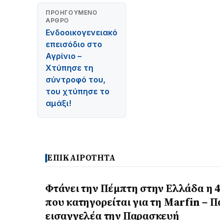
ΠΡΟΗΓΟΎΜΕΝΟ
ΆΡΘΡΟ
Ενδοοικογενειακό
επεισόδιο στο
Αγρίνιο –
Χτύπησε τη
σύντροφό του,
του χτύπησε το
αμάξι!
ΕΠΙΚΑΙΡΟΤΗΤΑ
Φτάνει την Πέμπτη στην Ελλάδα η 
που κατηγορείται για τη Marfin – Π
εισαγγελέα την Παρασκευή