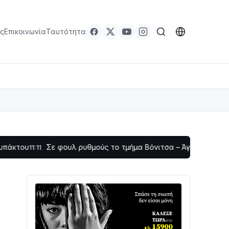
ς
Επικοινωνία
Ταυτότητα
Σε φουλ ρυθμούς το τμήμα Βόνιτσα – Άγιος Νικόλαος | Αυτο
11