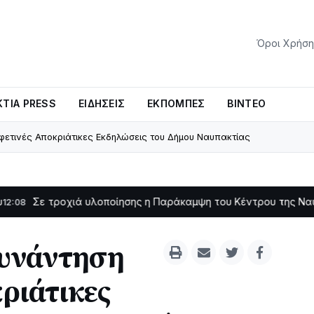
Όροι Χρήση
ΤΊΑ PRESS
ΕΙΔΉΣΕΙΣ
ΕΚΠΟΜΠΈΣ
ΒΊΝΤΕΟ
 φετινές Αποκριάτικες Εκδηλώσεις του Δήμου Ναυπακτίας
ροχιά υλοποίησης η Παράκαμψη του Κέντρου της Ναυπάκτου
11:
συνάντηση
κριάτικες