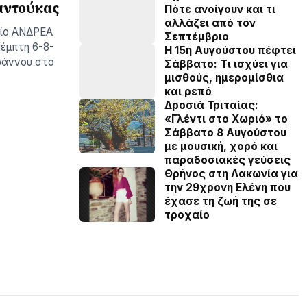
αντούκας
Πότε ανοίγουν και τι
αλλάζει από τον
είο ΑΝΔΡΕΑ
Σεπτέμβριο
έμπτη 6-8-
Η 15η Αυγούστου πέφτει
Ιωάννου στο
Σάββατο: Τι ισχύει για
μισθούς, ημερομίσθια
και ρεπό
Δροσιά Τριταίας:
«Γλέντι στο Χωριό» το
Σάββατο 8 Αυγούστου
με μουσική, χορό και
παραδοσιακές γεύσεις
Θρήνος στη Λακωνία για
την 29χρονη Ελένη που
έχασε τη ζωή της σε
τροχαίο