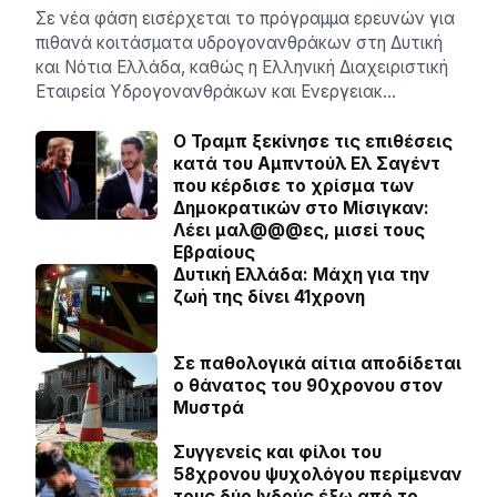
Σε νέα φάση εισέρχεται το πρόγραμμα ερευνών για
πιθανά κοιτάσματα υδρογονανθράκων στη Δυτική
και Νότια Ελλάδα, καθώς η Ελληνική Διαχειριστική
Εταιρεία Υδρογονανθράκων και Ενεργειακ…
O Τραμπ ξεκίνησε τις επιθέσεις
κατά του Αμπντούλ Ελ Σαγέντ
που κέρδισε το χρίσμα των
Δημοκρατικών στο Μίσιγκαν:
Λέει μαλ@@@ες, μισεί τους
Εβραίους
Δυτική Ελλάδα: Μάχη για την
ζωή της δίνει 41χρονη
Σε παθολογικά αίτια αποδίδεται
ο θάνατος του 90χρονου στον
Μυστρά
Συγγενείς και φίλοι του
58χρονου ψυχολόγου περίμεναν
τους δύο Ινδούς έξω από το