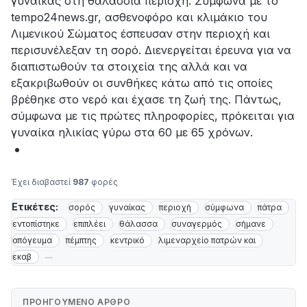
γυναίκας στη θαλάσσια περιοχή. Σύμφωνα με το
tempo24news.gr, ασθενοφόρο και κλιμάκιο του
Λιμενικού Σώματος έσπευσαν στην περιοχή και
περισυνέλεξαν τη σορό. Διενεργείται έρευνα για να
διαπιστωθούν τα στοιχεία της αλλά και να
εξακριβωθούν οι συνθήκες κάτω από τις οποίες
βρέθηκε στο νερό και έχασε τη ζωή της. Πάντως,
σύμφωνα με τις πρώτες πληροφορίες, πρόκειται για
γυναίκα ηλικίας γύρω στα 60 με 65 χρόνων.
Έχει διαβαστεί
987
φορές
Ετικέτες:
σορός
γυναίκας
περιοχή
σύμφωνα
πάτρα
εντοπίστηκε
επιπλέει
θάλασσα
συναγερμός
σήμανε
απόγευμα
πέμπτης
κεντρικό
λιμεναρχείο πατρών και
εκαβ
ΠΡΟΗΓΟΎΜΕΝΟ ΆΡΘΡΟ