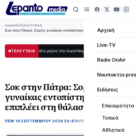
Αρχική
Ειδήσεις
Τοπικά
Αρχική
Σοκ στην Πάτρα: Σορός γυναίκας εντοπίστηκε να επιπλέει στη θάλασσα
Live-TV
 σκοτάδι μεγάλο μέρος στο Λυγιά Ναυπάκτου
ΤΕΛΕΥΤΑΙΑ
12:08
Σε τροχιά υλοποίησης 
Radio OnAir
Ναυπακτία pre
Σοκ στην Πάτρα: Σορός
Ειδήσεις
γυναίκας εντοπίστηκε να
επιπλέει στη θάλασσα
Επικαιρότητα
Τοπικά
ΠΕΜ 19 ΣΕΠΤΕΜΒΡΊΟΥ 2024 20:47
ΑΠΌ LEPANTO RTV
Αθλητικά