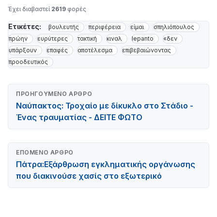
Έχει διαβαστεί
2619
φορές
Ετικέτες:
βουλευτής
περιφέρεια
είμαι
σπηλιόπουλος
πρώην
ευρύτερες
τακτική
κιναλ
lepanto
«δεν
υπάρξουν
επαφές
αποτέλεσμα
επιβεβαιώνοντας
προοδευτικός
ΠΡΟΗΓΟΎΜΕΝΟ ΆΡΘΡΟ
Ναύπακτος: Τροχαίο με δίκυκλο στο Στάδιο -
Ένας τραυματίας - ΔΕΙΤΕ ΦΩΤΟ
ΕΠΌΜΕΝΟ ΆΡΘΡΟ
Πάτρα:Εξάρθρωση εγκληματικής οργάνωσης
που διακινούσε χασίς στο εξωτερικό