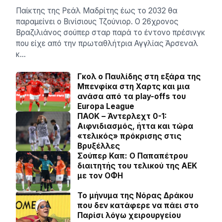
Παίκτης της Ρεάλ Μαδρίτης έως το 2032 θα
παραμείνει ο Βινίσιους Τζούνιορ. Ο 26χρονος
Βραζιλιάνος σούπερ σταρ παρά το έντονο πρέσινγκ
που είχε από την πρωταθλήτρια Αγγλίας Άρσεναλ
κ…
Γκολ ο Παυλίδης στη εξάρα της
Μπενφίκα στη Χαρτς και μια
ανάσα από τα play-offs του
Europa League
ΠΑΟΚ – Άντερλεχτ 0-1:
Αιφνιδιασμός, ήττα και τώρα
«τελικός» πρόκρισης στις
Βρυξέλλες
Σούπερ Καπ: Ο Παπαπέτρου
διαιτητής του τελικού της ΑΕΚ
με τον ΟΦΗ
Το μήνυμα της Νόρας Δράκου
που δεν κατάφερε να πάει στο
Παρίσι λόγω χειρουργείου