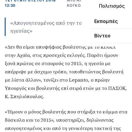
ΤΕΤ 01 ΑΥΓΟΎΣΤΟΥ 2018
ΑΠΌ ΑΛΈΞΑΝΔΡΟΣ
Πολιτισμός
12:30
ΚΟΓΚΌΛΗΣ
Εκπομπές
«Απογοητευμένος από την τακτική της
ηγεσίας»
Βίντεο
«Δεν θα είμαι υποψήφιος βουλευτής με το ΚΙΝΑΛ
στην Αχαϊα, στις προσεχείς εκλογές. Παρότι ήμουν
ξανά πρώτος σε σταυρούς το 2015, η ηγεσία με
απέρριψε με άσχημο τρόπο, τοποθετώντας βουλευτή
με λίστα άλλον», τονίζει στο Lepanto, ο πρώην
Υπουργός και βουλευτής επί σειρά ετών με το ΠΑΣΟΚ,
Κ. Σπηλιόπουλος.
«Ήμουν ο μόνος βουλευτής που στήριξα το κόμμα στα
δύσκολα και το 2015», υποστηρίζει, δηλώνοντας
απογοητευμένος και από τη γενικότερη τακτική της