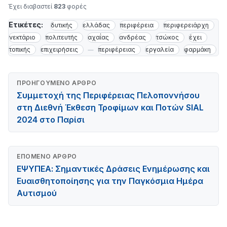
Έχει διαβαστεί
823
φορές
Ετικέτες:
δυτικής
ελλάδας
περιφέρεια
περιφερειάρχη
νεκτάριο
πολιτευτής
αχαΐας
ανδρέας
τσώκος
έχει
τοπικής
επιχειρήσεις
περιφέρειας
εργαλεία
φαρμάκη
ΠΡΟΗΓΟΎΜΕΝΟ ΆΡΘΡΟ
Συμμετοχή της Περιφέρειας Πελοποννήσου
στη Διεθνή Έκθεση Τροφίμων και Ποτών SIAL
2024 στο Παρίσι
ΕΠΌΜΕΝΟ ΆΡΘΡΟ
ΕΨΥΠΕΑ: Σημαντικές Δράσεις Ενημέρωσης και
Ευαισθητοποίησης για την Παγκόσμια Ημέρα
Αυτισμού