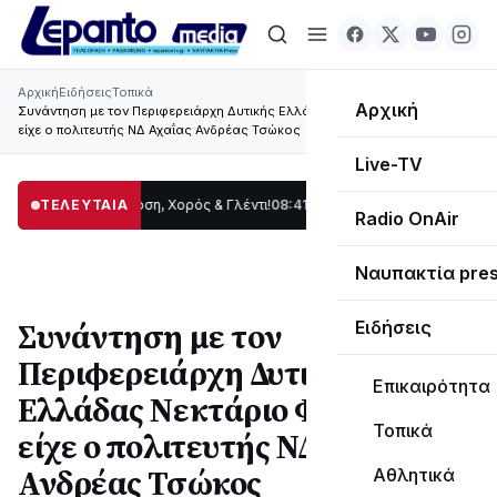
Αρχική
Ειδήσεις
Τοπικά
Αρχική
Συνάντηση με τον Περιφερειάρχη Δυτικής Ελλάδας Νεκτάριο Φαρμάκη
είχε ο πολιτευτής ΝΔ Αχαΐας Ανδρέας Τσώκος
Live-TV
ας: Παράδοση, Χορός & Γλέντι!
ΤΕΛΕΥΤΑΙΑ
08:41
ΤΟ ΠΑΡΤΥ ΣΥΝΕΧΙΖΕΤΑΙ…
19:47
Στο 
Radio OnAir
Ναυπακτία pre
Συνάντηση με τον
Ειδήσεις
Περιφερειάρχη Δυτικής
Επικαιρότητα
Ελλάδας Νεκτάριο Φαρμάκη
Τοπικά
είχε ο πολιτευτής ΝΔ Αχαΐας
Ανδρέας Τσώκος
Αθλητικά