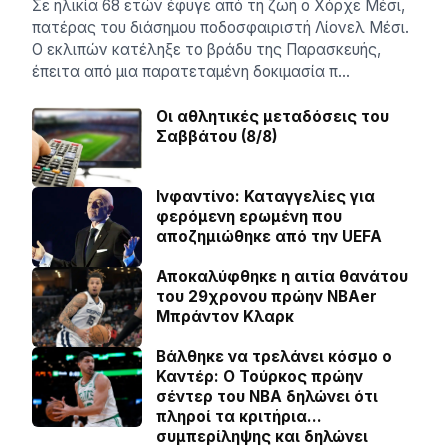
Σε ηλικία 68 ετών έφυγε από τη ζωή ο Χόρχε Μέσι,
πατέρας του διάσημου ποδοσφαιριστή Λίονελ Μέσι.
Ο εκλιπών κατέληξε το βράδυ της Παρασκευής,
έπειτα από μια παρατεταμένη δοκιμασία π…
Οι αθλητικές μεταδόσεις του
Σαββάτου (8/8)
Ινφαντίνο: Καταγγελίες για
φερόμενη ερωμένη που
αποζημιώθηκε από την UEFA
Αποκαλύφθηκε η αιτία θανάτου
του 29χρονου πρώην NBAer
Μπράντον Κλαρκ
Βάλθηκε να τρελάνει κόσμο ο
Καντέρ: Ο Τούρκος πρώην
σέντερ του NBA δηλώνει ότι
πληροί τα κριτήρια…
συμπερίληψης και δηλώνει