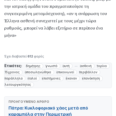
την ιατρική ομάδα του πραγματοποίησε τη
συγκεκριμένη μεταμόσχευση), «αν η ανάρρωση του
Έλληνα ασθενή συνεχιστεί με τους μέχρι τώρα
ρυθμούς, μπορεί να λάβει εξιτήριο σε περίπου ένα
μήνα»
Έχει διαβαστεί
612
φορές
Ετικέτες:
δημήτρης
γνωστό
αυτή
ασθενή
τορίνο
15χρονος
αποσωληνώθηκε
επικοινωνεί
περιβάλλον
παράλληλα
ιταλοί
επιστήμονες
έκαναν
επανάκτηση
λειτουργικότητας
ΠΡΟΗΓΟΎΜΕΝΟ ΆΡΘΡΟ
Πάτρα: Κυκλοφοριακό χάος μετά από
καραμπόλα στην Περιμετρική