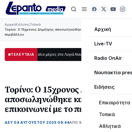
Αρχική
Ειδήσεις
Τοπικά
Αρχική
Τορίνο: Ο 15χρονος Δημήτρης αποσωληνώθηκε και επικοινωνεί με το
περιβάλλον
Live-TV
 σκοτάδι μεγάλο μέρος στο Λυγιά Ναυπάκτου
ΤΕΛΕΥΤΑΙΑ
12:08
Σε τροχιά υλοποίησης η
Radio OnAir
Ναυπακτία pre
Τορίνο: Ο 15χρονος Δημήτρης
Ειδήσεις
αποσωληνώθηκε και
Επικαιρότητα
επικοινωνεί με το περιβάλλον
Τοπικά
ΔΕΥ 04 ΑΥΓΟΎΣΤΟΥ 2025 09:44
ΑΠΌ ΜΑΝΤΩ ΚΑΠΕΝΤΖΩΝΗ
Αθλητικά