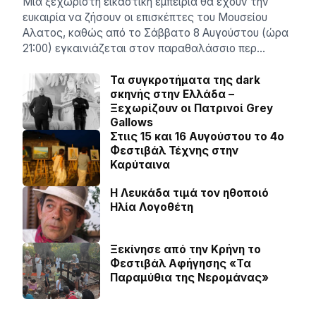
Μία ξεχωριστή εικαστική εμπειρία θα έχουν την
ευκαιρία να ζήσουν οι επισκέπτες του Μουσείου
Αλατος, καθώς από το Σάββατο 8 Αυγούστου (ώρα
21:00) εγκαινιάζεται στον παραθαλάσσιο περ…
Τα συγκροτήματα της dark
σκηνής στην Ελλάδα –
Ξεχωρίζουν οι Πατρινοί Grey
Gallows
Στιις 15 και 16 Αυγούστου το 4ο
Φεστιβάλ Τέχνης στην
Καρύταινα
Η Λευκάδα τιμά τον ηθοποιό
Ηλία Λογοθέτη
Ξεκίνησε από την Κρήνη το
Φεστιβάλ Αφήγησης «Τα
Παραμύθια της Νερομάνας»