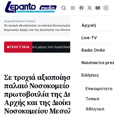
Αρχική
Ειδήσεις
Τοπικά
Αρχική
Σε τροχιά αξιοποίησης το παλαιό Νοσοκομείο με πρωτοβουλία της
Δημοτικής Αρχής και της Διοίκησης του Νοσοκομείου Μεσολογγίου
Live-TV
σκοτάδι μεγάλο μέρος στο Λυγιά Ναυπάκτου
ΤΕΛΕΥΤΑΙΑ
12:08
Σε τροχιά υλοποίησης η 
Radio OnAir
Ναυπακτία pre
Σε τροχιά αξιοποίησης το
Ειδήσεις
παλαιό Νοσοκομείο με
Επικαιρότητα
πρωτοβουλία της Δημοτικής
Τοπικά
Αρχής και της Διοίκησης του
Νοσοκομείου Μεσολογγίου
Αθλητικά