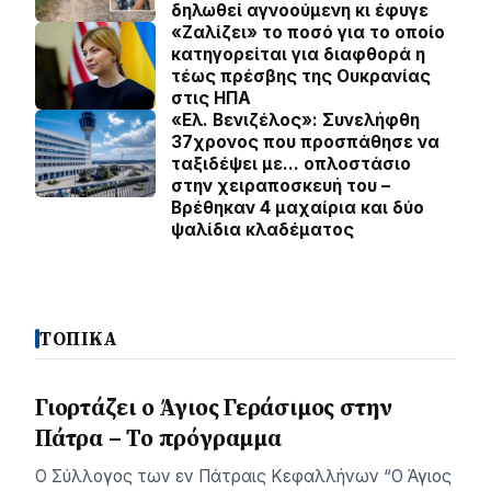
δηλωθεί αγνοούμενη κι έφυγε
«Ζαλίζει» το ποσό για το οποίο
κατηγορείται για διαφθορά η
τέως πρέσβης της Ουκρανίας
στις ΗΠΑ
«Ελ. Βενιζέλος»: Συνελήφθη
37χρονος που προσπάθησε να
ταξιδέψει με… οπλοστάσιο
στην χειραποσκευή του –
Βρέθηκαν 4 μαχαίρια και δύο
ψαλίδια κλαδέματος
ΤΟΠΙΚΑ
Γιορτάζει ο Άγιος Γεράσιμος στην
Πάτρα – Το πρόγραμμα
Ο Σύλλογος των εν Πάτραις Κεφαλλήνων “Ο Άγιος