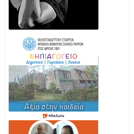
ΕΚΤΑΚΤΟ – ΝΑΥΠΑΚΤΙΑ: ΣΥΝΑΓΕΡΜΟΣ ΣΤΗΝ
ΠΥΡΟΣΒΕΣΤΙΚΗ ΓΙΑ ΦΩΤΙΑ ΣΤΟΝ ΑΓΙΟ ΗΛΙΑ ΠΡΙΝ ΤΗ
ΓΡΑΝΙΤΣΑ
24/07 • 11:03
ΤΟ ΠΑΡΤΥ ΣΥΝΕΧΙΖΕΤΑΙ…
05/08 • 08:41
Στο σκοτάδι μεγάλο μέρος στο Λυγιά Ναυπάκτου
04/08 • 19:47
Σε τροχιά υλοποίησης η Παράκαμψη του Κέντρου
της Ναυπάκτου
04/08 • 12:08
Σε φουλ ρυθμούς το τμήμα Βόνιτσα – Άγιος Νικόλαος
| Αυτοψία Καββαδά
03/08 • 11:11
Με Αρχιερατική Λαμπρότητα η Πανήγυρη της
Μεταμορφώσεως του Σωτήρος στο Γολέμι
03/08 • 07:45
Ενισχύεται η Πολιτική Προστασία στο Δήμο Αγρινίου