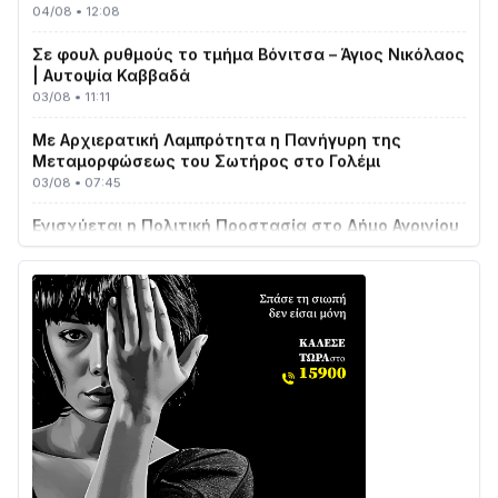
Σε φουλ ρυθμούς το τμήμα Βόνιτσα – Άγιος Νικόλαος
| Αυτοψία Καββαδά
03/08 • 11:11
Με Αρχιερατική Λαμπρότητα η Πανήγυρη της
Μεταμορφώσεως του Σωτήρος στο Γολέμι
03/08 • 07:45
Ενισχύεται η Πολιτική Προστασία στο Δήμο Αγρινίου
με δύο νέα υδροφόρα οχήματα
02/08 • 18:26
Διαβάστε την «Ναυπακτία» που κυκλοφορεί
31/07 • 08:16
Δωρίδα για Όλους: «Καμία εκχώρηση των νερών
στην ΕΥΔΑΠ»
28/07 • 21:46
Διαβάστε την «Ναυπακτία» που κυκλοφορεί
24/07 • 11:31