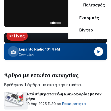
μεγάλο
Πολιτισμός
μέρος
Χωρίς
στο
Εκπομπές
ηλεκτροδότηση
Λυγιά
οι
Ναυπάκτου
Βίντεο
περιοχές
εδώ
Ήχος
Lepanto TV
LIVE
και
περίπου
Lepanto Radio 101.4 FM
▶
δύο
Στον αέρα
ώρες
–
Σε
Άρθρα με ετικέτα ακινησίας
εξέλιξη
οι
Βρέθηκαν
εργασίες
1
άρθρα με αυτή την ετικέτα.
του
Από σήμερα τα Τέλη Κυκλοφορίας με τον
ΔΕΔΔΗΕ
μήνα
για
10 Απρ 2025 11:30
σε
Επικαιρότητα
την