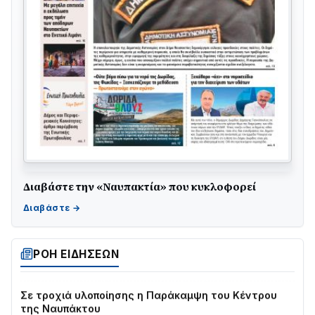
Διαβάστε την «Ναυπακτία» που κυκλοφορεί
ΤΟ ΠΑΡΤΥ ΣΥΝΕΧΙΖΕΤΑΙ…
05/08 • 08:41
Στο σκοτάδι μεγάλο μέρος στο Λυγιά Ναυπάκτου
ΡΟΗ ΕΙΔΗΣΕΩΝ
04/08 • 19:47
Σε τροχιά υλοποίησης η Παράκαμψη του Κέντρου
της Ναυπάκτου
04/08 • 12:08