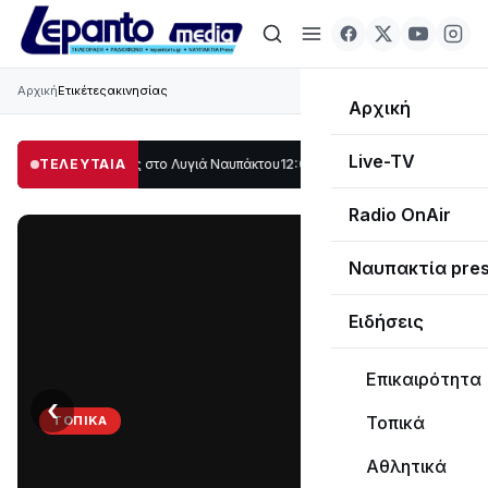
Αρχική
Ετικέτες
ακινησίας
Αρχική
Live-TV
λο μέρος στο Λυγιά Ναυπάκτου
ΤΕΛΕΥΤΑΙΑ
12:08
Σε τροχιά υλοποίησης η Παράκαμψη τ
Radio OnAir
Ναυπακτία pre
Ειδήσεις
Επικαιρότητα
‹
›
Τοπικά
ΤΟΠΙΚΆ
Στο
Αθλητικά
σκοτάδι