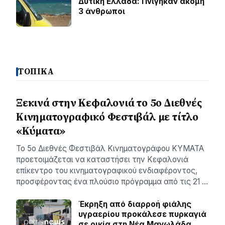
Δυτική Ελλάδα: Πνίγηκαν ακόμη
3 άνθρωποι
ΤΟΠΙΚΑ
Ξεκινά στην Κεφαλονιά το 5ο Διεθνές
Κινηματογραφικό Φεστιβάλ με τίτλο
«Κύματα»
Το 5ο Διεθνές Φεστιβάλ Κινηματογράφου ΚΥΜΑΤΑ
προετοιμάζεται να καταστήσει την Κεφαλονιά
επίκεντρο του κινηματογραφικού ενδιαφέροντος,
προσφέροντας ένα πλούσιο πρόγραμμα από τις 21 …
Έκρηξη από διαρροή φιάλης
υγραερίου προκάλεσε πυρκαγιά
σε οικία στη Νέα Μανωλάδα