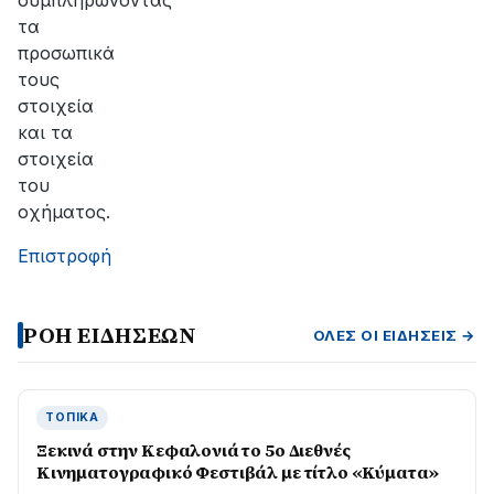
συμπληρώνοντας
τα
προσωπικά
τους
στοιχεία
και τα
στοιχεία
του
οχήματος.
Επιστροφή
ΡΟΗ ΕΙΔΗΣΕΩΝ
ΌΛΕΣ ΟΙ ΕΙΔΉΣΕΙΣ →
ΤΟΠΙΚΆ
Ξεκινά στην Κεφαλονιά το 5ο Διεθνές
Κινηματογραφικό Φεστιβάλ με τίτλο «Κύματα»