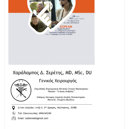
με δύο νέα υδροφόρα οχήματα
02/08 • 18:26
Διαβάστε την «Ναυπακτία» που κυκλοφορεί
31/07 • 08:16
Δωρίδα για Όλους: «Καμία εκχώρηση των νερών
στην ΕΥΔΑΠ»
28/07 • 21:46
Διαβάστε την «Ναυπακτία» που κυκλοφορεί
24/07 • 11:31
ΕΚΤΑΚΤΟ – ΝΑΥΠΑΚΤΙΑ: ΣΥΝΑΓΕΡΜΟΣ ΣΤΗΝ
ΠΥΡΟΣΒΕΣΤΙΚΗ ΓΙΑ ΦΩΤΙΑ ΣΤΟΝ ΑΓΙΟ ΗΛΙΑ ΠΡΙΝ ΤΗ
ΓΡΑΝΙΤΣΑ
24/07 • 11:03