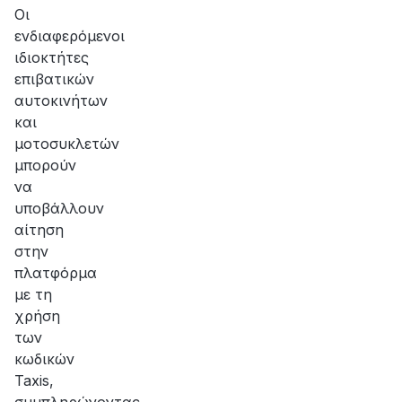
αποκατάσταση
Οι
της
ενδιαφερόμενοι
βλάβης
ιδιοκτήτες
επιβατικών
αυτοκινήτων
και
μοτοσυκλετών
μπορούν
να
υποβάλλουν
αίτηση
στην
πλατφόρμα
με τη
χρήση
των
κωδικών
Taxis,