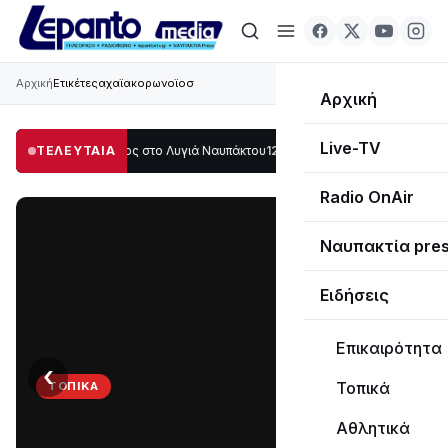
Αρχική
Ετικέτες
αχαϊακορωνοϊοσ
Αρχική
Live-TV
γάλο μέρος στο Λυγιά Ναυπάκτου
ΤΕΛΕΥΤΑΙΑ
12:08
Σε τροχιά υλοποίησης η Παράκαμψη
Radio OnAir
Ναυπακτία pre
Ειδήσεις
Επικαιρότητα
‹
›
Τοπικά
ΤΟΠΙΚΆ
Στο
Αθλητικά
σκοτάδι