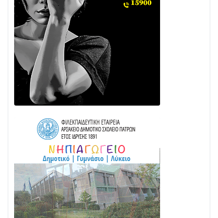
στην ΕΥΔΑΠ»
28/07 • 21:46
Διαβάστε την «Ναυπακτία» που κυκλοφορεί
24/07 • 11:31
ΕΚΤΑΚΤΟ – ΝΑΥΠΑΚΤΙΑ: ΣΥΝΑΓΕΡΜΟΣ ΣΤΗΝ
ΠΥΡΟΣΒΕΣΤΙΚΗ ΓΙΑ ΦΩΤΙΑ ΣΤΟΝ ΑΓΙΟ ΗΛΙΑ ΠΡΙΝ ΤΗ
ΓΡΑΝΙΤΣΑ
24/07 • 11:03
ΤΟ ΠΑΡΤΥ ΣΥΝΕΧΙΖΕΤΑΙ…
05/08 • 08:41
Στο σκοτάδι μεγάλο μέρος στο Λυγιά Ναυπάκτου
04/08 • 19:47
Σε τροχιά υλοποίησης η Παράκαμψη του Κέντρου
της Ναυπάκτου
04/08 • 12:08
Σε φουλ ρυθμούς το τμήμα Βόνιτσα – Άγιος Νικόλαος
| Αυτοψία Καββαδά