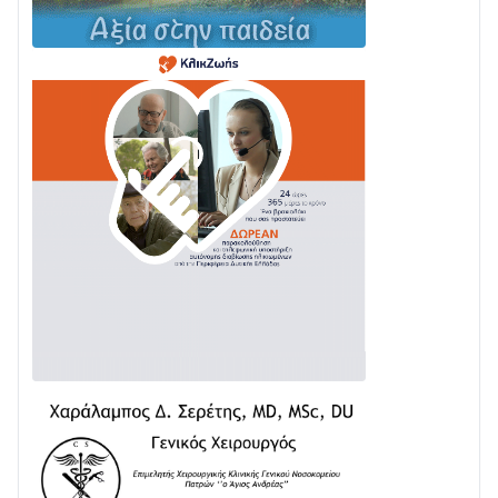
03/08 • 11:11
Με Αρχιερατική Λαμπρότητα η Πανήγυρη της
Μεταμορφώσεως του Σωτήρος στο Γολέμι
03/08 • 07:45
Ενισχύεται η Πολιτική Προστασία στο Δήμο Αγρινίου
με δύο νέα υδροφόρα οχήματα
02/08 • 18:26
Διαβάστε την «Ναυπακτία» που κυκλοφορεί
31/07 • 08:16
Δωρίδα για Όλους: «Καμία εκχώρηση των νερών
στην ΕΥΔΑΠ»
28/07 • 21:46
Διαβάστε την «Ναυπακτία» που κυκλοφορεί
24/07 • 11:31
ΕΚΤΑΚΤΟ – ΝΑΥΠΑΚΤΙΑ: ΣΥΝΑΓΕΡΜΟΣ ΣΤΗΝ
ΠΥΡΟΣΒΕΣΤΙΚΗ ΓΙΑ ΦΩΤΙΑ ΣΤΟΝ ΑΓΙΟ ΗΛΙΑ ΠΡΙΝ ΤΗ
ΓΡΑΝΙΤΣΑ
24/07 • 11:03