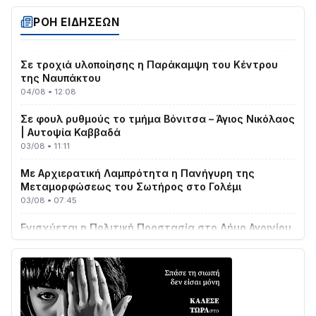
Στο σκοτάδι μεγάλο μέρος στο Λυγιά Ναυπάκτου
ΡΟΗ ΕΙΔΗΣΕΩΝ
04/08 • 19:47
Σε τροχιά υλοποίησης η Παράκαμψη του Κέντρου
της Ναυπάκτου
04/08 • 12:08
Σε φουλ ρυθμούς το τμήμα Βόνιτσα – Άγιος Νικόλαος
| Αυτοψία Καββαδά
03/08 • 11:11
Με Αρχιερατική Λαμπρότητα η Πανήγυρη της
Μεταμορφώσεως του Σωτήρος στο Γολέμι
03/08 • 07:45
Ενισχύεται η Πολιτική Προστασία στο Δήμο Αγρινίου
με δύο νέα υδροφόρα οχήματα
02/08 • 18:26
Διαβάστε την «Ναυπακτία» που κυκλοφορεί
31/07 • 08:16
Δωρίδα για Όλους: «Καμία εκχώρηση των νερών