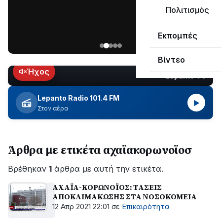
μεγάλο
Πολιτισμός
μέρος
Χωρίς
στο
Εκπομπές
ηλεκτροδότηση
Λυγιά
οι
Ναυπάκτου
Βίντεο
περιοχές
εδώ
Ήχος
Lepanto TV
LIVE
και
περίπου
Lepanto Radio 101.4 FM
▶
δύο
Στον αέρα
ώρες
–
Σε
Άρθρα με ετικέτα αχαϊακορωνοϊοσ
εξέλιξη
οι
Βρέθηκαν
εργασίες
1
άρθρα με αυτή την ετικέτα.
του
ΑΧΑΪΑ-ΚΟΡΩΝΟΪΟΣ: ΤΑΣΕΙΣ
ΔΕΔΔΗΕ
ΑΠΟΚΛΙΜΑΚΩΣΗΣ ΣΤΑ ΝΟΣΟΚΟΜΕΙΑ
για
12 Απρ 2021 22:01
σε
Επικαιρότητα
την