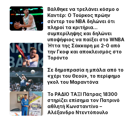
Βάλθηκε να τρελάνει κόσμο ο
Καντέρ: Ο Τούρκος πρώην
σέντερ του NBA δηλώνει ότι
πληροί τα κριτήρια…
συμπερίληψης και δηλώνει
υποψήφιος να παίξει στο WNBA
Ήττα της Σάκκαρη με 2-0 από
την Γκοφ και αποκλεισμός στο
Τορόντο
Σε δημοπρασία η μπάλα από το
«χέρι του Θεού», το περίφημο
γκολ του Μαραντόνα
Το ΡΑΔΙΟ ΤΑΞΙ Πάτρας 18300
στηρίζει επίσημα τον Πατρινό
αθλητή Κωνσταντίνο –
Αλέξανδρο Ντεντόπουλο