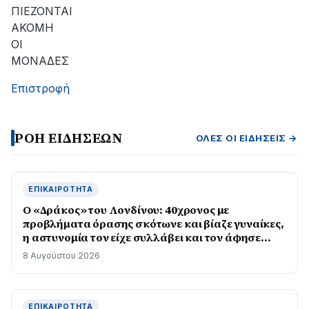
αποκατάσταση
ΠΙΕΖΟΝΤΑΙ
της
ΑΚΟΜΗ
βλάβης
ΟΙ
ΜΟΝΑΔΕΣ
Επιστροφή
ΡΟΗ ΕΙΔΗΣΕΩΝ
ΌΛΕΣ ΟΙ ΕΙΔΉΣΕΙΣ →
ΕΠΙΚΑΙΡΌΤΗΤΑ
Ο «Δράκος» του Λονδίνου: 40χρονος με
προβλήματα όρασης σκότωνε και βίαζε γυναίκες,
η αστυνομία τον είχε συλλάβει και τον άφησε
ελεύθερο
8 Αυγούστου 2026
ΕΠΙΚΑΙΡΌΤΗΤΑ