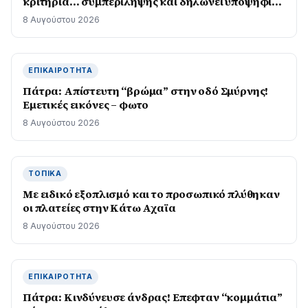
κριτήρια… συμπερίληψης και δηλώνει υποψήφιος
να παίξει στο WNBA
8 Αυγούστου 2026
ΕΠΙΚΑΙΡΌΤΗΤΑ
Πάτρα: Απίστευτη “βρώμα” στην οδό Σμύρνης!
Εμετικές εικόνες – φωτο
8 Αυγούστου 2026
ΤΟΠΙΚΆ
Με ειδικό εξοπλισμό και το προσωπικό πλύθηκαν
οι πλατείες στην Κάτω Αχαϊα
8 Αυγούστου 2026
ΕΠΙΚΑΙΡΌΤΗΤΑ
Πάτρα: Κινδύνευσε άνδρας! Επεφταν “κομμάτια”