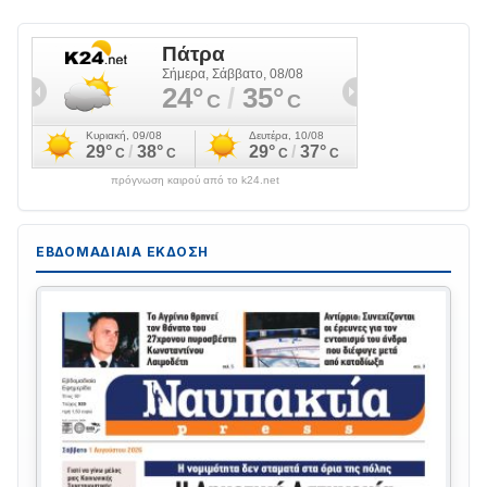
πρόγνωση καιρού από το k24.net