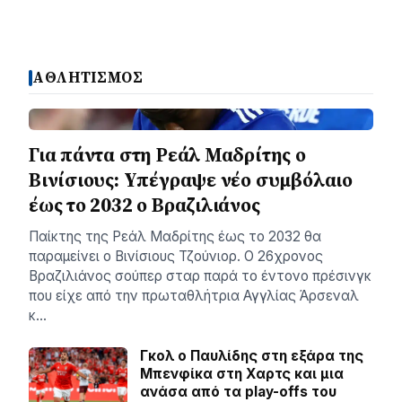
ΑΘΛΗΤΙΣΜΟΣ
Για πάντα στη Ρεάλ Μαδρίτης ο
Βινίσιους: Yπέγραψε νέο συμβόλαιο
έως το 2032 ο Βραζιλιάνος
Παίκτης της Ρεάλ Μαδρίτης έως το 2032 θα
παραμείνει ο Βινίσιους Τζούνιορ. Ο 26χρονος
Βραζιλιάνος σούπερ σταρ παρά το έντονο πρέσινγκ
που είχε από την πρωταθλήτρια Αγγλίας Άρσεναλ
κ…
Γκολ ο Παυλίδης στη εξάρα της
Μπενφίκα στη Χαρτς και μια
ανάσα από τα play-offs του