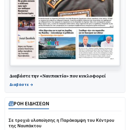
Διαβάστε την «Ναυπακτία» που κυκλοφορεί
ΤΟ ΠΑΡΤΥ ΣΥΝΕΧΙΖΕΤΑΙ…
05/08 • 08:41
Στο σκοτάδι μεγάλο μέρος στο Λυγιά Ναυπάκτου
04/08 • 19:47
ΡΟΗ ΕΙΔΗΣΕΩΝ
Σε τροχιά υλοποίησης η Παράκαμψη του Κέντρου
της Ναυπάκτου
04/08 • 12:08