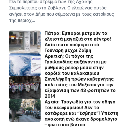
πέντε περίπου στρεμμάτων της Αχαϊκής
Συμπολιτείας στο Ζαβλάνι. Ο ελαιώνας αυτός
ανήκει στον Δήμο που σύμφωνα με τους κατοίκους
της περιοχ…
Πάτρα: Εμποροι μετρούν τα
κλειστά μαγαζιά στο κέντρο!
Απίστευτο νούμερο από
Γούναρη μέχρι Ζαϊμη
Αρκτική: Οι πάγοι της
Γροιλανδίας αυξάνονται με
ρυθμούς ρεκόρ μέσα στην
καρδιά του καλοκαιριού
Συνελήφθη πρώην κυβερνήτης
πολιτείας του Μεξικού για την
εξαφάνιση των 43 φοιτητών το
2014
Αχαϊα: Τραγωδία για τον οδηγό
του λεωφορείου! Δεν τα
κατάφερε και “έσβησε”! Υπέστη
ανακοπή ενώ έκανε δρομολόγιο
– φωτο και βιντεο