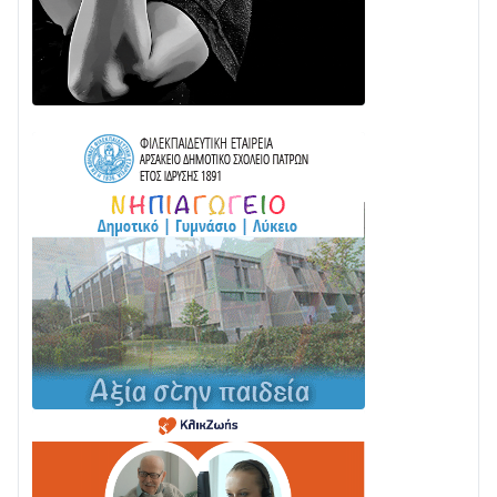
ΠΥΡΟΣΒΕΣΤΙΚΗ ΓΙΑ ΦΩΤΙΑ ΣΤΟΝ ΑΓΙΟ ΗΛΙΑ ΠΡΙΝ ΤΗ
ΓΡΑΝΙΤΣΑ
24/07 • 11:03
ΤΟ ΠΑΡΤΥ ΣΥΝΕΧΙΖΕΤΑΙ…
05/08 • 08:41
Στο σκοτάδι μεγάλο μέρος στο Λυγιά Ναυπάκτου
04/08 • 19:47
Σε τροχιά υλοποίησης η Παράκαμψη του Κέντρου
της Ναυπάκτου
04/08 • 12:08
Σε φουλ ρυθμούς το τμήμα Βόνιτσα – Άγιος Νικόλαος
| Αυτοψία Καββαδά
03/08 • 11:11
Με Αρχιερατική Λαμπρότητα η Πανήγυρη της
Μεταμορφώσεως του Σωτήρος στο Γολέμι
03/08 • 07:45
Ενισχύεται η Πολιτική Προστασία στο Δήμο Αγρινίου