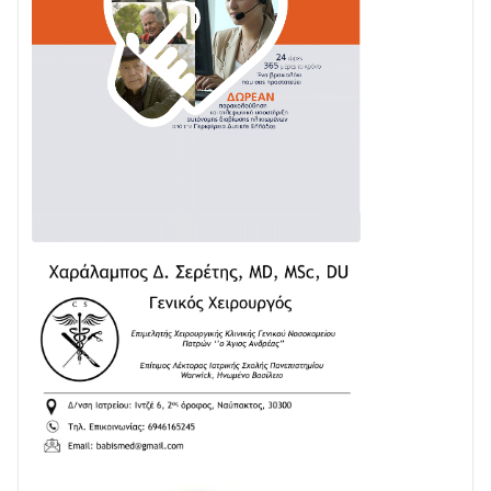
με δύο νέα υδροφόρα οχήματα
02/08 • 18:26
Διαβάστε την «Ναυπακτία» που κυκλοφορεί
31/07 • 08:16
Δωρίδα για Όλους: «Καμία εκχώρηση των νερών
στην ΕΥΔΑΠ»
28/07 • 21:46
Διαβάστε την «Ναυπακτία» που κυκλοφορεί
24/07 • 11:31
ΕΚΤΑΚΤΟ – ΝΑΥΠΑΚΤΙΑ: ΣΥΝΑΓΕΡΜΟΣ ΣΤΗΝ
ΠΥΡΟΣΒΕΣΤΙΚΗ ΓΙΑ ΦΩΤΙΑ ΣΤΟΝ ΑΓΙΟ ΗΛΙΑ ΠΡΙΝ ΤΗ
ΓΡΑΝΙΤΣΑ
24/07 • 11:03