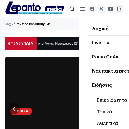
Αρχική
Ετικέτες
ικανοποιητικη
Αρχική
Live-TV
 μέρος στο Λυγιά Ναυπάκτου
ΤΕΛΕΥΤΑΙΑ
12:08
Σε τροχιά υλοποίησης η Παράκαμψη του
Radio OnAir
Ναυπακτία pre
Ειδήσεις
Επικαιρότητα
‹
›
Τοπικά
ΤΟΠΙΚΆ
Στο
Αθλητικά
σκοτάδι