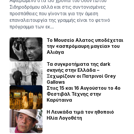
Αφιερωμένο στα 130 χρόνια του Οδοντωτού
Σιδηροδρόμου αλλά και στις συντονισμένες
προσπάθειες που γίνονται για την άμεση
επαναλειτουργία της γραμμής είναι το φετινό
πρόγραμμα των εκ…
Το Μουσείο Αλατος υποδέχεται
την «ασπρόμαυρη μαγεία» του
Αλιάγα
Τα συγκροτήματα της dark
σκηνής στην Ελλάδα –
Ξεχωρίζουν οι Πατρινοί Grey
Gallows
Στιις 15 και 16 Αυγούστου το 4ο
Φεστιβάλ Τέχνης στην
Καρύταινα
Η Λευκάδα τιμά τον ηθοποιό
Ηλία Λογοθέτη