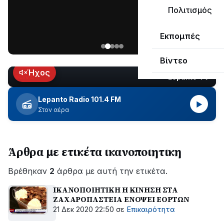
μεγάλο
Πολιτισμός
μέρος
Χωρίς
στο
Εκπομπές
ηλεκτροδότηση
Λυγιά
οι
Ναυπάκτου
Βίντεο
περιοχές
εδώ
Ήχος
Lepanto TV
LIVE
και
περίπου
Lepanto Radio 101.4 FM
▶
δύο
Στον αέρα
ώρες
–
Σε
Άρθρα με ετικέτα ικανοποιητικη
εξέλιξη
οι
Βρέθηκαν
εργασίες
2
άρθρα με αυτή την ετικέτα.
του
ΙΚΑΝΟΠΟΙΗΤΙΚΗ Η ΚΙΝΗΣΗ ΣΤΑ
ΔΕΔΔΗΕ
ΖΑΧΑΡΟΠΛΣΤΕΙΑ ΕΝΟΨΕΙ ΕΟΡΤΩΝ
για
21 Δεκ 2020 22:50
σε
Επικαιρότητα
την