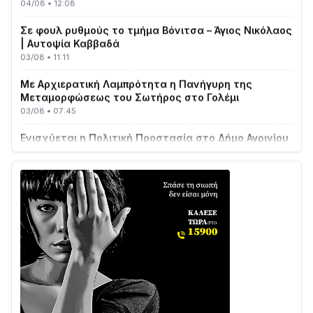
Σε φουλ ρυθμούς το τμήμα Βόνιτσα – Άγιος Νικόλαος
| Αυτοψία Καββαδά
03/08 • 11:11
Με Αρχιερατική Λαμπρότητα η Πανήγυρη της
Μεταμορφώσεως του Σωτήρος στο Γολέμι
03/08 • 07:45
Ενισχύεται η Πολιτική Προστασία στο Δήμο Αγρινίου
με δύο νέα υδροφόρα οχήματα
02/08 • 18:26
Διαβάστε την «Ναυπακτία» που κυκλοφορεί
31/07 • 08:16
Δωρίδα για Όλους: «Καμία εκχώρηση των νερών
στην ΕΥΔΑΠ»
28/07 • 21:46
Διαβάστε την «Ναυπακτία» που κυκλοφορεί
24/07 • 11:31
ΕΚΤΑΚΤΟ – ΝΑΥΠΑΚΤΙΑ: ΣΥΝΑΓΕΡΜΟΣ ΣΤΗΝ