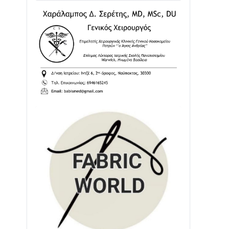
Διαβάστε την «Ναυπακτία» που
κυκλοφορεί
31/07 • 08:16
Δωρίδα για Όλους: «Καμία εκχώρηση
των νερών στην ΕΥΔΑΠ»
28/07 • 21:46
Διαβάστε την «Ναυπακτία» που
κυκλοφορεί
24/07 • 11:31
ΕΚΤΑΚΤΟ – ΝΑΥΠΑΚΤΙΑ: ΣΥΝΑΓΕΡΜΟΣ
ΣΤΗΝ ΠΥΡΟΣΒΕΣΤΙΚΗ ΓΙΑ ΦΩΤΙΑ ΣΤΟΝ
ΑΓΙΟ ΗΛΙΑ ΠΡΙΝ ΤΗ ΓΡΑΝΙΤΣΑ
24/07 • 11:03