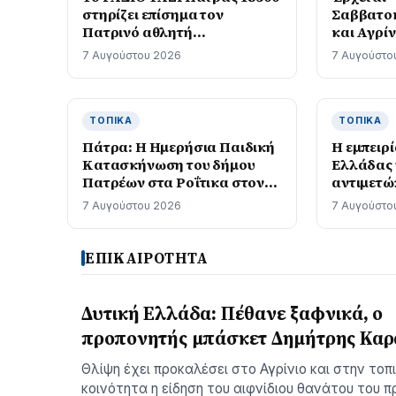
στηρίζει επίσημα τον
Σαββατοκ
Πατρινό αθλητή
και Αγρίν
Κωνσταντίνο – Αλέξανδρο
7 Αυγούστου 2026
7 Αυγούστο
Ντεντόπουλο
ΤΟΠΙΚΆ
ΤΟΠΙΚΆ
Πάτρα: Η Ημερήσια Παιδική
Η εμπειρί
Κατασκήνωση του δήμου
Ελλάδας 
Πατρέων στα Ροΐτικα στον
αντιμετώ
ΝΟΠ
επιπτώσε
7 Αυγούστου 2026
7 Αυγούστο
κρίσης σ
παρουσιά
ΕΠΙΚΑΙΡΟΤΗΤΑ
Δυτική Ελλάδα: Πέθανε ξαφνικά, ο
προπονητής μπάσκετ Δημήτρης Κα
Θλίψη έχει προκαλέσει στο Αγρίνιο και στην τοπ
κοινότητα η είδηση του αιφνίδιου θανάτου του 