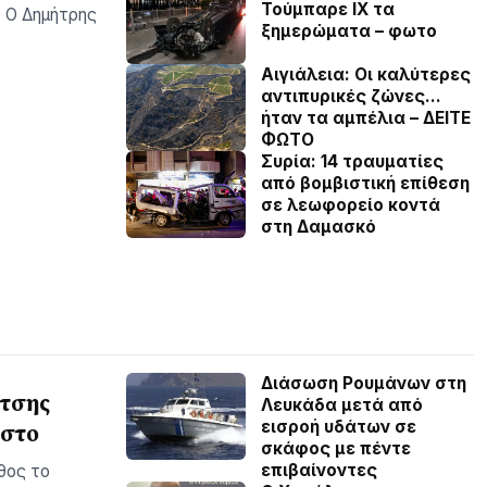
Τούμπαρε ΙΧ τα
. Ο Δημήτρης
ξημερώματα – φωτο
Αιγιάλεια: Οι καλύτερες
αντιπυρικές ζώνες…
ήταν τα αμπέλια – ΔΕΙΤΕ
ΦΩΤΟ
Συρία: 14 τραυματίες
από βομβιστική επίθεση
σε λεωφορείο κοντά
στη Δαμασκό
Διάσωση Ρουμάνων στη
ίτσης
Λευκάδα μετά από
εισροή υδάτων σε
υστο
σκάφος με πέντε
επιβαίνοντες
θος το