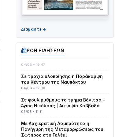
ΤΟ ΠΑΡΤΥ ΣΥΝΕΧΙΖΕΤΑΙ…
05/08 • 08:41
Στο σκοτάδι μεγάλο μέρος στο Λυγιά
ΡΟΗ ΕΙΔΗΣΕΩΝ
Ναυπάκτου
04/08 • 19:47
Σε τροχιά υλοποίησης η Παράκαμψη
του Κέντρου της Ναυπάκτου
04/08 • 12:08
Σε φουλ ρυθμούς το τμήμα Βόνιτσα –
Άγιος Νικόλαος | Αυτοψία Καββαδά
03/08 • 11:11
Με Αρχιερατική Λαμπρότητα η
Πανήγυρη της Μεταμορφώσεως του
Σωτήρος στο Γολέμι
03/08 • 07:45