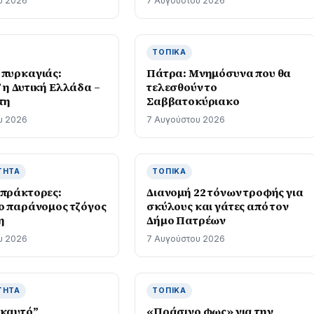
υ 2026
7 Αυγούστου 2026
στην Μεγάλη Ελλάδα”
ΤΟΠΙΚΆ
 πυρκαγιάς:
Πάτρα: Μνημόσυνα που θα
 η Δυτική Ελλάδα –
τελεσθούν το
τη
Σαββατοκύριακο
υ 2026
7 Αυγούστου 2026
ΤΗΤΑ
ΤΟΠΙΚΆ
 πράκτορες:
Διανομή 22 τόνων τροφής για
 ο παράνομος τζόγος
σκύλους και γάτες από τον
η
Δήμο Πατρέων
υ 2026
7 Αυγούστου 2026
ΤΗΤΑ
ΤΟΠΙΚΆ
“καυτό”
«Πράσινο φως» για την