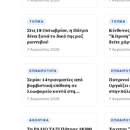
7 Αυγούστου 2026
7 Αυγούστο
ΤΟΠΙΚΆ
ΤΟΠΙΚΆ
Στις 18 Οκτωβρίου, η Πάτρα
Kίνδυνος
δίνει ξανά το δικό της ροζ
“Κίτρινη”
ραντεβού
δείτε χάρ
7 Αυγούστου 2026
7 Αυγούστο
ΕΠΙΚΑΙΡΌΤΗΤΑ
ΕΠΙΚΑΙΡΌ
Συρία: 14 τραυματίες από
Πατρινοί
βομβιστική επίθεση σε
Οργιάζει
λεωφορείο κοντά στη
στην πόλ
Δαμασκό
7 Αυγούστου 2026
7 Αυγούστο
ΑΘΛΗΤΙΚΆ
ΕΠΙΚΑΙΡΌ
Το ΡΑΔΙΟ ΤΑΞΙ Πάτρας 18300
Έρχεται 