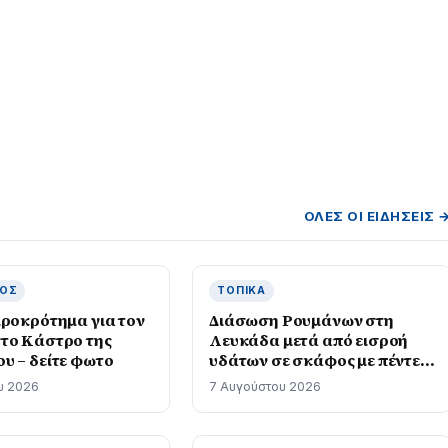
ΌΛΕΣ ΟΙ ΕΙΔΉΣΕΙΣ 
ΜΌΣ
ΤΟΠΙΚΆ
ιροκρότημα για τον
Διάσωση Ρουμάνων στη
το Κάστρο της
Λευκάδα μετά από εισροή
υ – δείτε φωτο
υδάτων σε σκάφος με πέντε
επιβαίνοντες
υ 2026
7 Αυγούστου 2026