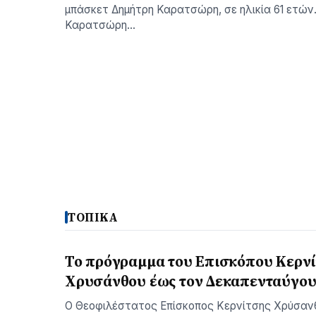
μπάσκετ Δημήτρη Καρατσώρη, σε ηλικία 61 ετών
Καρατσώρη…
ΤΟΠΙΚΑ
Το πρόγραμμα του Επισκόπου Κερν
Χρυσάνθου έως τον Δεκαπενταύγο
Ο Θεοφιλέστατος Επίσκοπος Κερνίτσης Χρύσαν