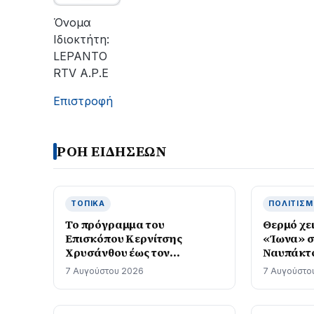
οι
εργασίες
Όνομα
του
Ιδιοκτήτη:
ΔΕΔΔΗΕ
LEPANTO
για
RTV Α.Ρ.Ε
την
αποκατάσταση
Επιστροφή
της
βλάβης
ΡΟΗ ΕΙΔΗΣΕΩΝ
ΤΟΠΙΚΆ
ΠΟΛΙΤΙΣ
Το πρόγραμμα του
Θερμό χε
Επισκόπου Κερνίτσης
«Ίωνα» σ
Χρυσάνθου έως τον
Ναυπάκτο
Δεκαπενταύγουστο
7 Αυγούστου 2026
7 Αυγούστο