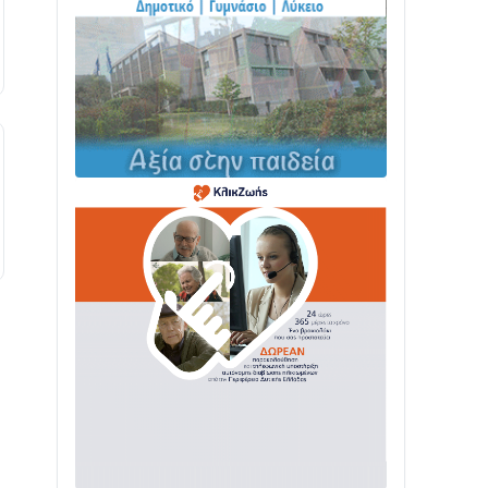
ΤΟ ΠΑΡΤΥ ΣΥΝΕΧΙΖΕΤΑΙ…
05/08 • 08:41
Στο σκοτάδι μεγάλο μέρος στο Λυγιά
Ναυπάκτου
04/08 • 19:47
Σε τροχιά υλοποίησης η Παράκαμψη
του Κέντρου της Ναυπάκτου
04/08 • 12:08
Σε φουλ ρυθμούς το τμήμα Βόνιτσα –
Άγιος Νικόλαος | Αυτοψία Καββαδά
03/08 • 11:11
Με Αρχιερατική Λαμπρότητα η
Πανήγυρη της Μεταμορφώσεως του
Σωτήρος στο Γολέμι
03/08 • 07:45
Ενισχύεται η Πολιτική Προστασία στο
Δήμο Αγρινίου με δύο νέα υδροφόρα
οχήματα
02/08 • 18:26