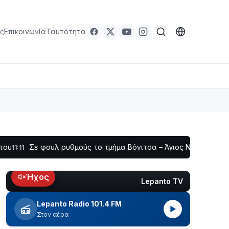
ς
Επικοινωνία
Ταυτότητα
φουλ ρυθμούς το τμήμα Βόνιτσα – Άγιος Νικόλαος | Αυτοψία Κ
Ήχος
Lepanto TV
LIVE
Lepanto Radio 101.4 FM
▶
Στον αέρα