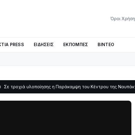
Όροι Χρήση
ΤΊΑ PRESS
ΕΙΔΉΣΕΙΣ
ΕΚΠΟΜΠΈΣ
ΒΊΝΤΕΟ
ά υλοποίησης η Παράκαμψη του Κέντρου της Ναυπάκτου
Σε 
11:11