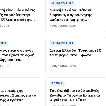
ΕΠΙΚΑΙΡΌΤΗΤΑ
τή είναι μία από τις
Δυτική Ελλάδα: Πέθανε
ές παραλίες στην
ξαφνικά, ο προπονητής
 35 λεπτά από την
μπάσκετ Δημήτρης
Καρατσώρης
υ 2026
7 Αυγούστου 2026
ΤΗΤΑ
ΕΠΙΚΑΙΡΌΤΗΤΑ
τός είναι ο οδηγός
Δυτική Ελλάδα: Τούμπαρε ΙΧ
 που έχασε την ζωή
τα ξημερώματα – φωτο
οδηγούσε το
ο – φωτο
υ 2026
7 Αυγούστου 2026
ΤΟΠΙΚΆ
ριφερειάρχης
Τον Οκτώβριο το 7ο Διεθνές
ωκίων Ζαϊμης για το
Συνέδριο “Αρχαία Ελίκη και
 της Ακράτας
Αιγιάλεια: ΑΧΑΪΚΕΣ
ΑΠΟΙΚΙΕΣ – Από την Ιωνία