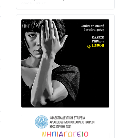
Ενισχύεται η Πολιτική Προστασία στο
Δήμο Αγρινίου με δύο νέα υδροφόρα
οχήματα
02/08 • 18:26
Διαβάστε την «Ναυπακτία» που
κυκλοφορεί
31/07 • 08:16
Δωρίδα για Όλους: «Καμία εκχώρηση
των νερών στην ΕΥΔΑΠ»
28/07 • 21:46
Διαβάστε την «Ναυπακτία» που
κυκλοφορεί
24/07 • 11:31
ΕΚΤΑΚΤΟ – ΝΑΥΠΑΚΤΙΑ: ΣΥΝΑΓΕΡΜΟΣ
ΣΤΗΝ ΠΥΡΟΣΒΕΣΤΙΚΗ ΓΙΑ ΦΩΤΙΑ ΣΤΟΝ
ΑΓΙΟ ΗΛΙΑ ΠΡΙΝ ΤΗ ΓΡΑΝΙΤΣΑ
24/07 • 11:03