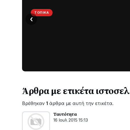
ΤΟΠΙΚΆ
‹
Στο
σκοτάδι
μεγάλο
μέρος
Χωρίς
στο
ηλεκτροδότηση
οι
Λυγιά
περιοχές
Ναυπάκτου
εδώ
και
Άρθρα με ετικέτα ιστοσελ
περίπου
δύο
Βρέθηκαν
1
άρθρα με αυτή την ετικέτα.
ώρες
–
Ταυτότητα
Σε
16 Ιουλ 2015 15:13
εξέλιξη