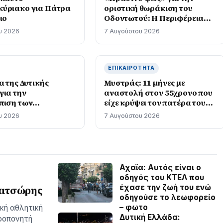
ύριακο για Πάτρα
οριστική θωράκιση του
ιο
Οδοντωτού: Η Περιφέρεια
Δυτικής Ελλάδας διαθέτει
υ 2026
7 Αυγούστου 2026
1,86 εκατ. ευρώ για την
μελέτη επαναλειτουργίας του
ιστορικού σιδηρόδρομου
ΕΠΙΚΑΙΡΌΤΗΤΑ
α της Δυτικής
Μυστράς: 11 μήνες με
για την
αναστολή στον 55χρονο που
πιση των
είχε κρύψει τον πατέρα του
ων της κλιματικής
στον καταψύκτη – Αφέθηκε
υ 2026
7 Αυγούστου 2026
τη Δημόσια Υγεία
ελεύθερος
στηκε στις ΗΠΑ
Αχαϊα: Αυτός είναι ο
οδηγός του ΚΤΕΛ που
έχασε την ζωή του ενώ
ρατσώρης
οδηγούσε το λεωφορείο
– φωτο
ική αθλητική
Δυτική Ελλάδα:
προπονητή