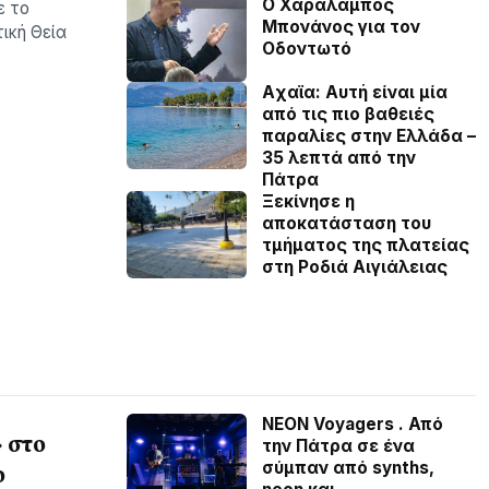
Ο Χαράλαμπος
ε το
Μπονάνος για τον
ική Θεία
Οδοντωτό
Aχαϊα: Αυτή είναι μία
από τις πιο βαθειές
παραλίες στην Ελλάδα –
35 λεπτά από την
Πάτρα
Ξεκίνησε η
αποκατάσταση του
τμήματος της πλατείας
στη Ροδιά Αιγιάλειας
NEON Voyagers . Από
 στο
την Πάτρα σε ένα
σύμπαν από synths,
ο