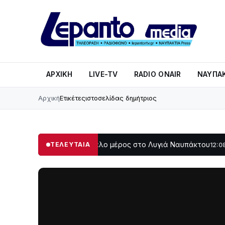
ΑΡΧΙΚΉ
LIVE-TV
RADIO ONAIR
ΝΑΥΠΑΚ
Αρχική
Ετικέτες
ιστοσελίδας δημήτριος
το σκοτάδι μεγάλο μέρος στο Λυγιά Ναυπάκτου
Σε τροχι
ΤΕΛΕΥΤΑΙΑ
12:08