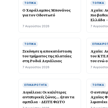
ΤΟΠΙΚΆ
ΤΟΠΙΚΆ
Ο Χαράλαμπος Μπονάνος
Aχαϊα: Αυ
για τον Οδοντωτό
πιο βαθει
Ελλάδα –
Πάτρα
7 Αυγούστου 2026
7 Αυγούστο
ΤΟΠΙΚΆ
ΕΠΙΚΑΙΡΌ
Ξεκίνησε η αποκατάσταση
Αχαϊα: Αυ
του τμήματος της πλατείας
του ΚΤΕΛ
στη Ροδιά Αιγιάλειας
του ενώ 
λεωφορεί
7 Αυγούστου 2026
7 Αυγούστο
ΕΠΙΚΑΙΡΌΤΗΤΑ
ΤΟΠΙΚΆ
Αιγιάλεια: Οι καλύτερες
O αντιπε
αντιπυρικές ζώνες… ήταν τα
Αχαϊας Φ
αμπέλια – ΔΕΙΤΕ ΦΩΤΟ
λιμανάκι