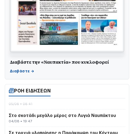
Διαβάστε την «Ναυπακτία» που κυκλοφορεί
Γιορτή της Τράτας 2026 | Ερατεινή Δωρίδας:
Παράδοση, Χορός & Γλέντι!
08/08 • 12:01
ΡΟΗ ΕΙΔΗΣΕΩΝ
ΤΟ ΠΑΡΤΥ ΣΥΝΕΧΙΖΕΤΑΙ…
05/08 • 08:41
Στο σκοτάδι μεγάλο μέρος στο Λυγιά Ναυπάκτου
04/08 • 19:47
Σε τροχιά υλοποίησης η Παράκαμψη του Κέντρου
της Ναυπάκτου