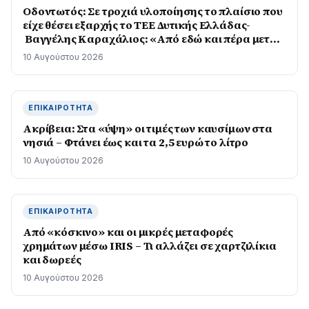
Οδοντωτός: Σε τροχιά υλοποίησης το πλαίσιο που
είχε θέσει εξαρχής το ΤΕΕ Δυτικής Ελλάδας-
Βαγγέλης Καραχάλιος: «Από εδώ και πέρα μετρά
το αποτέλεσμα στο πεδίο»
10 Αυγούστου 2026
ΕΠΙΚΑΙΡΌΤΗΤΑ
Ακρίβεια: Στα «ύψη» οι τιμές των καυσίμων στα
νησιά – Φτάνει έως και τα 2,5 ευρώ το λίτρο
10 Αυγούστου 2026
ΕΠΙΚΑΙΡΌΤΗΤΑ
Από «κόσκινο» και οι μικρές μεταφορές
χρημάτων μέσω IRIS – Τι αλλάζει σε χαρτζιλίκια
και δωρεές
10 Αυγούστου 2026