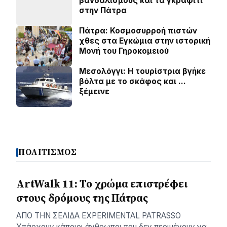
βανδαλισμούς και τα γκράφιτι
στην Πάτρα
Πάτρα: Κοσµοσυρροή πιστών
χθες στα Εγκώµια στην ιστορική
Μονή του Γηροκοµειού
Μεσολόγγι: Η τουρίστρια βγήκε
βόλτα με το σκάφος και …
ξέμεινε
ΠΟΛΙΤΙΣΜΟΣ
ArtWalk 11: Το χρώμα επιστρέφει
στους δρόμους της Πάτρας
AΠΟ ΤΗΝ ΣΕΛΙΔΑ EXPERIMENTAL PATRASSO
Υπάρχουν κάποιοι άνθρωποι που δεν περιμένουν να