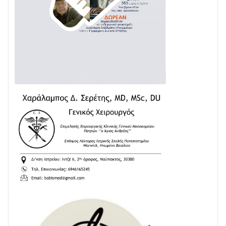
Ενισχύεται η Πολιτική Προστασία στο Δήμο Αγρινίου
με δύο νέα υδροφόρα οχήματα
02/08 • 18:26
Διαβάστε την «Ναυπακτία» που κυκλοφορεί
31/07 • 08:16
Δωρίδα για Όλους: «Καμία εκχώρηση των νερών
στην ΕΥΔΑΠ»
28/07 • 21:46
Διαβάστε την «Ναυπακτία» που κυκλοφορεί
24/07 • 11:31