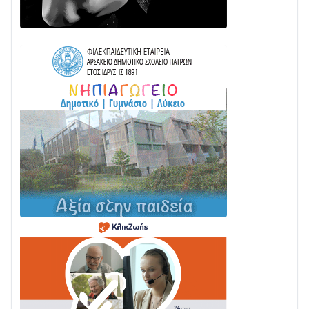
Γιορτή της Τράτας 2026 | Ερατεινή Δωρίδας:
Παράδοση, Χορός & Γλέντι!
08/08 • 12:01
ΤΟ ΠΑΡΤΥ ΣΥΝΕΧΙΖΕΤΑΙ…
05/08 • 08:41
Στο σκοτάδι μεγάλο μέρος στο Λυγιά Ναυπάκτου
04/08 • 19:47
Σε τροχιά υλοποίησης η Παράκαμψη του Κέντρου
της Ναυπάκτου
04/08 • 12:08
Σε φουλ ρυθμούς το τμήμα Βόνιτσα – Άγιος Νικόλαος
| Αυτοψία Καββαδά
03/08 • 11:11
Με Αρχιερατική Λαμπρότητα η Πανήγυρη της
Μεταμορφώσεως του Σωτήρος στο Γολέμι
03/08 • 07:45