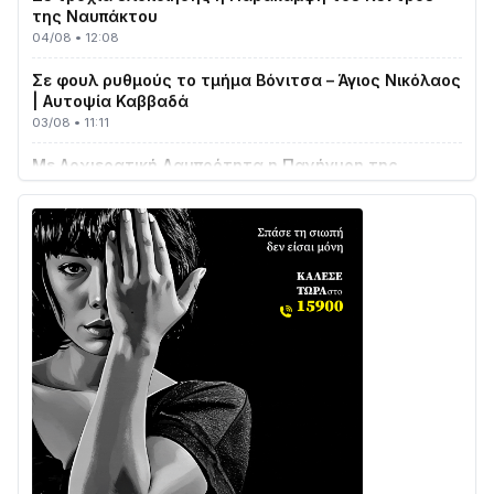
04/08 • 12:08
Σε φουλ ρυθμούς το τμήμα Βόνιτσα – Άγιος Νικόλαος
| Αυτοψία Καββαδά
03/08 • 11:11
Με Αρχιερατική Λαμπρότητα η Πανήγυρη της
Μεταμορφώσεως του Σωτήρος στο Γολέμι
03/08 • 07:45
Ενισχύεται η Πολιτική Προστασία στο Δήμο Αγρινίου
με δύο νέα υδροφόρα οχήματα
02/08 • 18:26
Διαβάστε την «Ναυπακτία» που κυκλοφορεί
31/07 • 08:16
Δωρίδα για Όλους: «Καμία εκχώρηση των νερών
στην ΕΥΔΑΠ»
28/07 • 21:46
Διαβάστε την «Ναυπακτία» που κυκλοφορεί
24/07 • 11:31