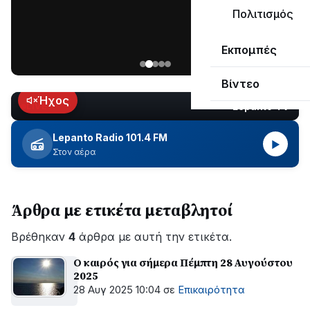
ΣΥΝΕΧΙΖΕΤΑΙ…
Πολιτισμός
Νέα
Εκπομπές
ανάρτηση
του
Βίντεο
Ανδρέα
Κωτσανά
Ήχος
Lepanto TV
LIVE
για
τα
Lepanto Radio 101.4 FM
▶
μεγάλα
Στον αέρα
έργα
του
Δήμου
Άρθρα με ετικέτα μεταβλητοί
Βρέθηκαν
4
άρθρα με αυτή την ετικέτα.
Ο καιρός για σήμερα Πέμπτη 28 Αυγούστου
2025
28 Αυγ 2025 10:04
σε
Επικαιρότητα