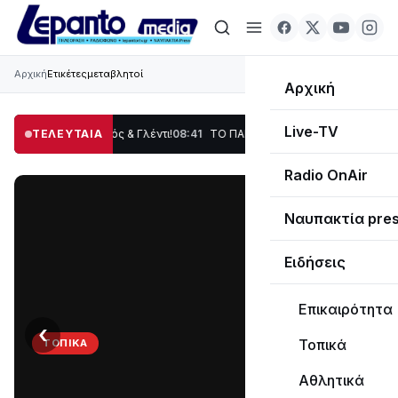
Αρχική
Ετικέτες
μεταβλητοί
Αρχική
Live-TV
ση, Χορός & Γλέντι!
ΤΕΛΕΥΤΑΙΑ
08:41
ΤΟ ΠΑΡΤΥ ΣΥΝΕΧΙΖΕΤΑΙ…
19:47
Στο σκοτάδι με
Radio OnAir
Ναυπακτία pre
Ειδήσεις
Επικαιρότητα
‹
›
Τοπικά
ΤΟΠΙΚΆ
ΤΟ
Αθλητικά
ΠΑΡΤΥ