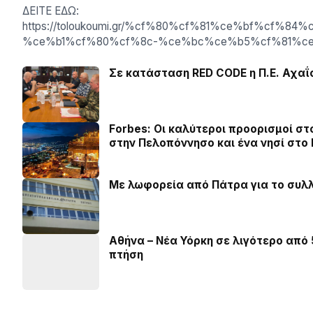
ΔΕΙΤΕ ΕΔΩ:
https://toloukoumi.gr/%cf%80%cf%81%ce%bf%cf
%ce%b1%cf%80%cf%8c-%ce%bc%ce%b5%cf%81%c
Σε κατάσταση RED CODE η Π.Ε. Αχαΐ
Forbes: Οι καλύτεροι προορισμοί στ
στην Πελοπόννησο και ένα νησί στο 
Με λωφορεία από Πάτρα για το συλ
Αθήνα – Νέα Υόρκη σε λιγότερο από
πτήση