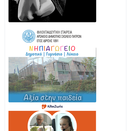
ΓΡΑΝΙΤΣΑ
24/07 • 11:03
ΤΟ ΠΑΡΤΥ ΣΥΝΕΧΙΖΕΤΑΙ…
05/08 • 08:41
Στο σκοτάδι μεγάλο μέρος στο Λυγιά Ναυπάκτου
04/08 • 19:47
Σε τροχιά υλοποίησης η Παράκαμψη του Κέντρου
της Ναυπάκτου
04/08 • 12:08
Σε φουλ ρυθμούς το τμήμα Βόνιτσα – Άγιος Νικόλαος
| Αυτοψία Καββαδά
03/08 • 11:11
Με Αρχιερατική Λαμπρότητα η Πανήγυρη της
Μεταμορφώσεως του Σωτήρος στο Γολέμι
03/08 • 07:45
Ενισχύεται η Πολιτική Προστασία στο Δήμο Αγρινίου
με δύο νέα υδροφόρα οχήματα