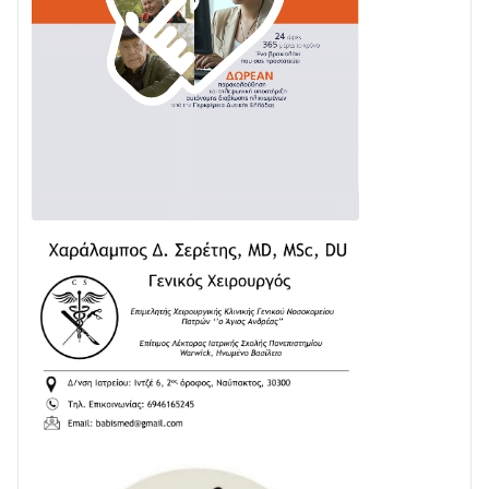
02/08 • 18:26
Διαβάστε την «Ναυπακτία» που κυκλοφορεί
31/07 • 08:16
Δωρίδα για Όλους: «Καμία εκχώρηση των νερών
στην ΕΥΔΑΠ»
28/07 • 21:46
Διαβάστε την «Ναυπακτία» που κυκλοφορεί
24/07 • 11:31
ΕΚΤΑΚΤΟ – ΝΑΥΠΑΚΤΙΑ: ΣΥΝΑΓΕΡΜΟΣ ΣΤΗΝ
ΠΥΡΟΣΒΕΣΤΙΚΗ ΓΙΑ ΦΩΤΙΑ ΣΤΟΝ ΑΓΙΟ ΗΛΙΑ ΠΡΙΝ ΤΗ
ΓΡΑΝΙΤΣΑ
24/07 • 11:03