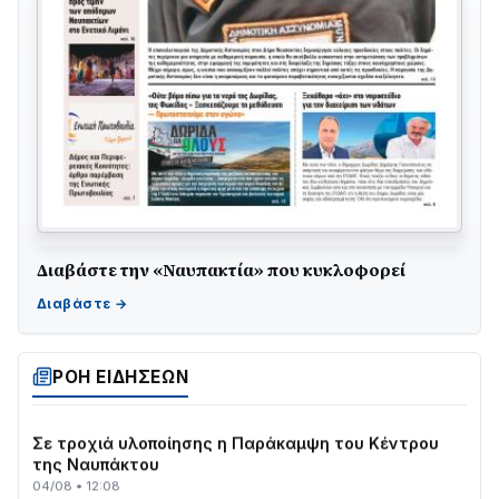
Διαβάστε την «Ναυπακτία» που κυκλοφορεί
ΤΟ ΠΑΡΤΥ ΣΥΝΕΧΙΖΕΤΑΙ…
05/08 • 08:41
Στο σκοτάδι μεγάλο μέρος στο Λυγιά Ναυπάκτου
ΡΟΗ ΕΙΔΗΣΕΩΝ
04/08 • 19:47
Σε τροχιά υλοποίησης η Παράκαμψη του Κέντρου
της Ναυπάκτου
04/08 • 12:08