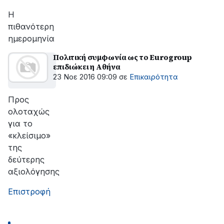
αποκατάσταση
της
Η
βλάβης
πιθανότερη
ημερομηνία
Πολιτική συμφωνία ως το Eurogroup
επιδιώκει η Αθήνα
23 Νοε 2016 09:09
σε
Επικαιρότητα
Προς
ολοταχώς
για το
«κλείσιμο»
της
δεύτερης
αξιολόγησης
Επιστροφή