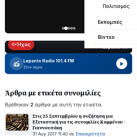
μεγάλο
Πολιτισμός
μέρος
Χωρίς
στο
Εκπομπές
ηλεκτροδότηση
Λυγιά
οι
Ναυπάκτου
Βίντεο
περιοχές
εδώ
Ήχος
Lepanto TV
LIVE
και
περίπου
Lepanto Radio 101.4 FM
▶
δύο
Στον αέρα
ώρες
–
Σε
Άρθρα με ετικέτα συνομιλίες
εξέλιξη
οι
Βρέθηκαν
εργασίες
2
άρθρα με αυτή την ετικέτα.
του
Στις 25 Σεπτεμβρίου η συζήτηση για
ΔΕΔΔΗΕ
Εξεταστική για τις συνομιλίες Καμμένου -
για
Γιαννουσάκη
την
31 Αυγ 2017 11:40
σε
Επικαιρότητα