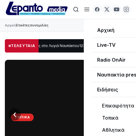
Αρχική
Ετικέτες
συνομιλίες
Αρχική
Live-TV
άλο μέρος στο Λυγιά Ναυπάκτου
ΤΕΛΕΥΤΑΙΑ
12:08
Σε τροχιά υλοποίησης η Παράκαμψη τ
Radio OnAir
Ναυπακτία pre
Ειδήσεις
Επικαιρότητα
‹
›
Τοπικά
ΤΟΠΙΚΆ
Στο
Αθλητικά
σκοτάδι