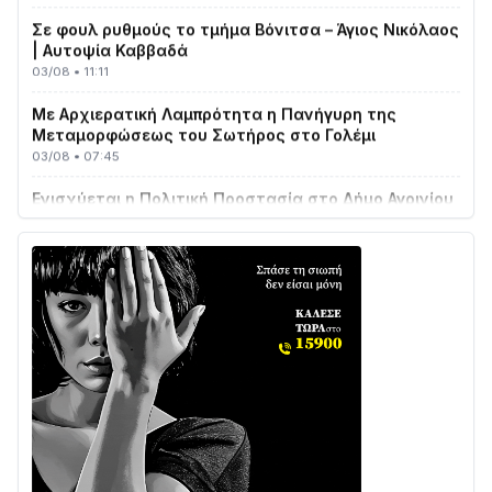
Σε φουλ ρυθμούς το τμήμα Βόνιτσα – Άγιος Νικόλαος
| Αυτοψία Καββαδά
03/08 • 11:11
Με Αρχιερατική Λαμπρότητα η Πανήγυρη της
Μεταμορφώσεως του Σωτήρος στο Γολέμι
03/08 • 07:45
Ενισχύεται η Πολιτική Προστασία στο Δήμο Αγρινίου
με δύο νέα υδροφόρα οχήματα
02/08 • 18:26
Διαβάστε την «Ναυπακτία» που κυκλοφορεί
31/07 • 08:16
Δωρίδα για Όλους: «Καμία εκχώρηση των νερών
στην ΕΥΔΑΠ»
28/07 • 21:46
Διαβάστε την «Ναυπακτία» που κυκλοφορεί
24/07 • 11:31
ΕΚΤΑΚΤΟ – ΝΑΥΠΑΚΤΙΑ: ΣΥΝΑΓΕΡΜΟΣ ΣΤΗΝ
ΠΥΡΟΣΒΕΣΤΙΚΗ ΓΙΑ ΦΩΤΙΑ ΣΤΟΝ ΑΓΙΟ ΗΛΙΑ ΠΡΙΝ ΤΗ