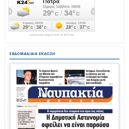
πρόγνωση καιρού από το k24.net