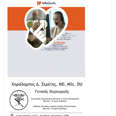
03/08 • 11:11
Με Αρχιερατική Λαμπρότητα η Πανήγυρη της
Μεταμορφώσεως του Σωτήρος στο Γολέμι
03/08 • 07:45
Ενισχύεται η Πολιτική Προστασία στο Δήμο Αγρινίου
με δύο νέα υδροφόρα οχήματα
02/08 • 18:26
Διαβάστε την «Ναυπακτία» που κυκλοφορεί
31/07 • 08:16
Δωρίδα για Όλους: «Καμία εκχώρηση των νερών
στην ΕΥΔΑΠ»
28/07 • 21:46
Διαβάστε την «Ναυπακτία» που κυκλοφορεί
24/07 • 11:31