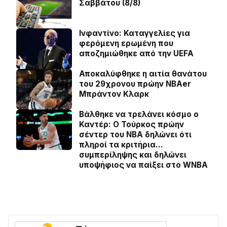
Σαββάτου (8/8)
Ινφαντίνο: Καταγγελίες για
φερόμενη ερωμένη που
αποζημιώθηκε από την UEFA
Αποκαλύφθηκε η αιτία θανάτου
του 29χρονου πρώην NBAer
Μπράντον Κλαρκ
Βάλθηκε να τρελάνει κόσμο ο
Καντέρ: Ο Τούρκος πρώην
σέντερ του NBA δηλώνει ότι
πληροί τα κριτήρια…
συμπερίληψης και δηλώνει
υποψήφιος να παίξει στο WNBA