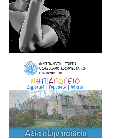
Δωρίδα για Όλους: «Καμία εκχώρηση των νερών
στην ΕΥΔΑΠ»
28/07 • 21:46
Διαβάστε την «Ναυπακτία» που κυκλοφορεί
24/07 • 11:31
Γιορτή της Τράτας 2026 | Ερατεινή Δωρίδας:
Παράδοση, Χορός & Γλέντι!
08/08 • 12:01
ΤΟ ΠΑΡΤΥ ΣΥΝΕΧΙΖΕΤΑΙ…
05/08 • 08:41
Στο σκοτάδι μεγάλο μέρος στο Λυγιά Ναυπάκτου
04/08 • 19:47
Σε τροχιά υλοποίησης η Παράκαμψη του Κέντρου
της Ναυπάκτου
04/08 • 12:08
Σε φουλ ρυθμούς το τμήμα Βόνιτσα – Άγιος Νικόλαος
| Αυτοψία Καββαδά