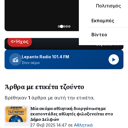
ΣΥΝΕΧΙΖΕΤΑΙ…
Πολιτισμός
Νέα
Εκπομπές
ανάρτηση
του
Βίντεο
Ανδρέα
Κωτσανά
Ήχος
Lepanto TV
LIVE
για
τα
Lepanto Radio 101.4 FM
▶
μεγάλα
Στον αέρα
έργα
του
Δήμου
Άρθρα με ετικέτα τζούντο
Βρέθηκαν
1
άρθρα με αυτή την ετικέτα.
Μία ακόμα αθλητική διοργάνωση με
εκατοντάδες αθλητές φιλοξενείται στο
Δήμο Δελφών
27 Φεβ 2025 14:47
σε
Αθλητικά