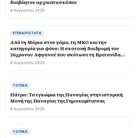
διαβόητου αρχικατασκόπου
8 Αυγούστου 2026
ΕΠΙΚΑΙΡΌΤΗΤΑ
Από τη Μόρια στον γάμο, τη ΜΚΟ και την
κατηγορία για φόνο: Η σκοτεινή διαδρομή του
26χρονου Αφγανού που σκότωσε τη Βρετανίδα
στην Κυψέλη
8 Αυγούστου 2026
ΤΟΠΙΚΆ
Πάτρα: Τα εγκώμια της Παναγίας στην ιστορική
Μονή της Παναγίας της Γηροκομίτισσας
8 Αυγούστου 2026
ΤΟΠΙΚΆ