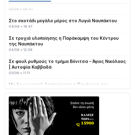
05/08 • 08:41
Στο σκοτάδι μεγάλο μέρος στο Λυγιά Ναυπάκτου
04/08 • 19:47
Σε τροχιά υλοποίησης η Παράκαμψη του Κέντρου
της Ναυπάκτου
04/08 • 12:08
Σε φουλ ρυθμούς το τμήμα Βόνιτσα – Άγιος Νικόλαος
| Αυτοψία Καββαδά
03/08 • 11:11
Με Αρχιερατική Λαμπρότητα η Πανήγυρη της
Μεταμορφώσεως του Σωτήρος στο Γολέμι
03/08 • 07:45
Ενισχύεται η Πολιτική Προστασία στο Δήμο Αγρινίου
με δύο νέα υδροφόρα οχήματα
02/08 • 18:26
Διαβάστε την «Ναυπακτία» που κυκλοφορεί
31/07 • 08:16