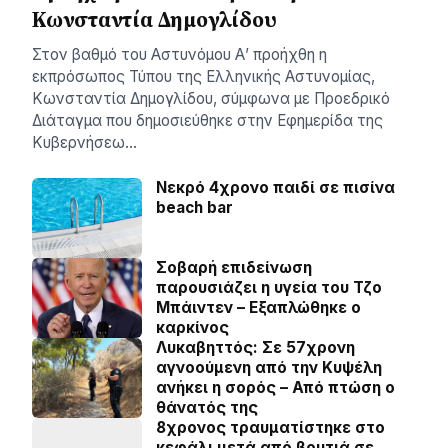
Κωνσταντία Δημογλίδου
Στον βαθμό του Αστυνόμου Α’ προήχθη η
εκπρόσωπος Τύπου της Ελληνικής Αστυνομίας,
Κωνσταντία Δημογλίδου, σύμφωνα με Προεδρικό
Διάταγμα που δημοσιεύθηκε στην Εφημερίδα της
Κυβερνήσεω…
Νεκρό 4χρονο παιδί σε πισίνα
beach bar
Σοβαρή επιδείνωση
παρουσιάζει η υγεία του Τζο
Μπάιντεν – Εξαπλώθηκε ο
καρκίνος
Λυκαβηττός: Σε 57χρονη
αγνοούμενη από την Κυψέλη
ανήκει η σορός – Από πτώση ο
θάνατός της
8χρονος τραυματίστηκε στο
κεφάλι μετά από βουτιά σε