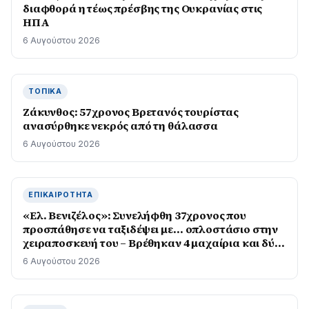
διαφθορά η τέως πρέσβης της Ουκρανίας στις
ΗΠΑ
6 Αυγούστου 2026
ΤΟΠΙΚΆ
Ζάκυνθος: 57χρονος Βρετανός τουρίστας
ανασύρθηκε νεκρός από τη θάλασσα
6 Αυγούστου 2026
ΕΠΙΚΑΙΡΌΤΗΤΑ
«Ελ. Βενιζέλος»: Συνελήφθη 37χρονος που
προσπάθησε να ταξιδέψει με… οπλοστάσιο στην
χειραποσκευή του – Βρέθηκαν 4 μαχαίρια και δύο
ψαλίδια κλαδέματος
6 Αυγούστου 2026