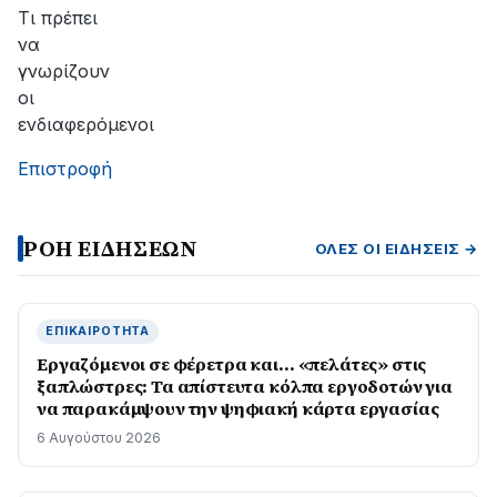
αποκατάσταση
Τι πρέπει
της
να
βλάβης
γνωρίζουν
οι
ενδιαφερόμενοι
Επιστροφή
ΡΟΗ ΕΙΔΗΣΕΩΝ
ΌΛΕΣ ΟΙ ΕΙΔΉΣΕΙΣ →
ΕΠΙΚΑΙΡΌΤΗΤΑ
Εργαζόμενοι σε φέρετρα και… «πελάτες» στις
ξαπλώστρες: Τα απίστευτα κόλπα εργοδοτών για
να παρακάμψουν την ψηφιακή κάρτα εργασίας
6 Αυγούστου 2026