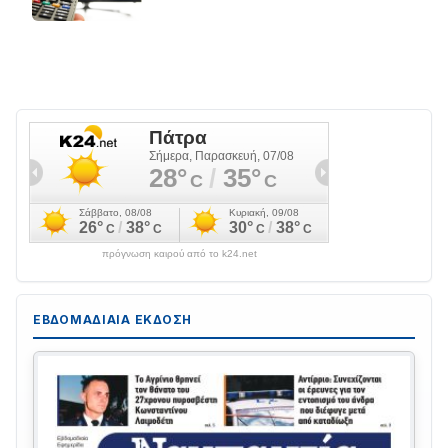
πρόγνωση καιρού από το k24.net