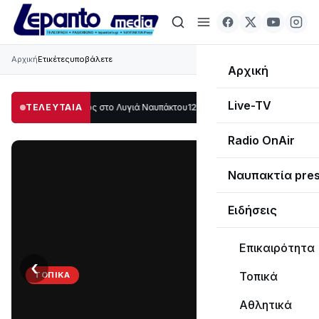
Αρχική
Ετικέτες
υποβάλετε
Αρχική
Live-TV
άλο μέρος στο Λυγιά Ναυπάκτου
ΤΕΛΕΥΤΑΙΑ
12:08
Σε τροχιά υλοποίησης η Παράκαμψη 
Radio OnAir
Ναυπακτία pre
Ειδήσεις
Επικαιρότητα
‹
›
Τοπικά
ΤΟΠΙΚΆ
Στο
Αθλητικά
σκοτάδι