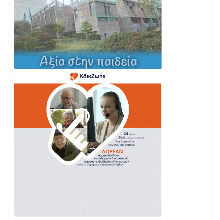
της Ναυπάκτου
04/08 • 12:08
Σε φουλ ρυθμούς το τμήμα Βόνιτσα – Άγιος Νικόλαος
| Αυτοψία Καββαδά
03/08 • 11:11
Με Αρχιερατική Λαμπρότητα η Πανήγυρη της
Μεταμορφώσεως του Σωτήρος στο Γολέμι
03/08 • 07:45
Ενισχύεται η Πολιτική Προστασία στο Δήμο Αγρινίου
με δύο νέα υδροφόρα οχήματα
02/08 • 18:26
Διαβάστε την «Ναυπακτία» που κυκλοφορεί
31/07 • 08:16
Δωρίδα για Όλους: «Καμία εκχώρηση των νερών
στην ΕΥΔΑΠ»
28/07 • 21:46
Διαβάστε την «Ναυπακτία» που κυκλοφορεί