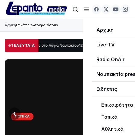
Αρχική
Ετικέτες
φωτογραφίσουν
Αρχική
Live-TV
γάλο μέρος στο Λυγιά Ναυπάκτου
ΤΕΛΕΥΤΑΙΑ
12:08
Σε τροχιά υλοποίησης η Παράκαμψη 
Radio OnAir
Ναυπακτία pre
Ειδήσεις
Επικαιρότητα
‹
›
Τοπικά
ΤΟΠΙΚΆ
Στο
Αθλητικά
σκοτάδι