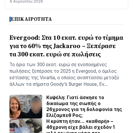
6 Αυγούστου 2026
ΕΠΙΚΑΙΡΟΤΗΤΑ
Evergood: Στα 10 εκατ. ευρώ το τίμημα
για το 60% της Jackaroo – Ξεπέρασε
τα 300 εκατ. ευρώ σε πωλήσεις
Το όριο των 300 εκατ. ευρώ σε ενοποιημένες
πωλήσεις ξεπέρασε το 2025 η Evergood, ο όμιλος
εστίασης της Vivartia, ο οποίος αναπτύσσει μεταξύ
άλλων τα σήματα Goody’s Burger House, Ev…
Κυψέλη: Γιατί άσκησε το
δικαίωμα της σιωπής ο
26χρονος για τη δολοφονία της
Ελίζαμπεθ Ρος;
Η κρύπτη ήταν… «καθαρή» –
46χρονη είχε βάλει σχεδόν 1