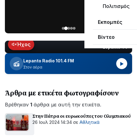
μεγάλο
Πολιτισμός
μέρος
Χωρίς
στο
Εκπομπές
ηλεκτροδότηση
Λυγιά
οι
Ναυπάκτου
Βίντεο
περιοχές
εδώ
Ήχος
Lepanto TV
LIVE
και
περίπου
Lepanto Radio 101.4 FM
▶
δύο
Στον αέρα
ώρες
–
Σε
Άρθρα με ετικέτα φωτογραφίσουν
εξέλιξη
οι
Βρέθηκαν
εργασίες
1
άρθρα με αυτή την ετικέτα.
του
Στην Πάτρα οι ευρωκούπες του Ολυμπιακού
ΔΕΔΔΗΕ
26 Ιουλ 2024 14:34
σε
Αθλητικά
για
την