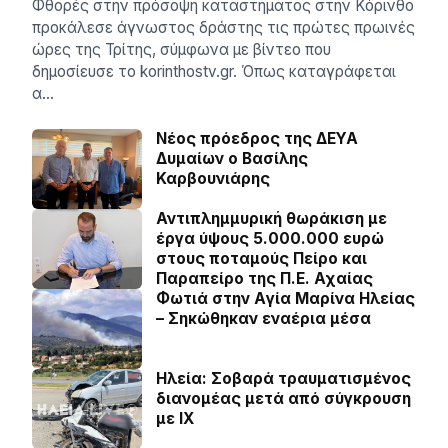
Φθορές στην πρόσοψη καταστήματος στην Κόρινθο
προκάλεσε άγνωστος δράστης τις πρώτες πρωινές
ώρες της Τρίτης, σύμφωνα με βίντεο που
δημοσίευσε το korinthostv.gr. Όπως καταγράφεται
α…
Νέος πρόεδρος της ΔΕΥΑ
Δυμαίων ο Βασίλης
Καρβουνιάρης
Αντιπλημμυρική θωράκιση με
έργα ύψους 5.000.000 ευρώ
στους ποταμούς Πείρο και
Παραπείρο της Π.Ε. Αχαίας
Φωτιά στην Aγία Μαρίνα Ηλείας
– Σηκώθηκαν εναέρια μέσα
Ηλεία: Σοβαρά τραυματισμένος
διανομέας μετά από σύγκρουση
με ΙΧ