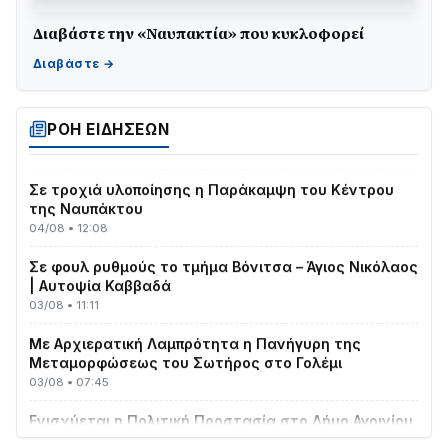
Διαβάστε την «Ναυπακτία» που κυκλοφορεί
ΤΟ ΠΑΡΤΥ ΣΥΝΕΧΙΖΕΤΑΙ…
05/08 • 08:41
Στο σκοτάδι μεγάλο μέρος στο Λυγιά Ναυπάκτου
ΡΟΗ ΕΙΔΗΣΕΩΝ
04/08 • 19:47
Σε τροχιά υλοποίησης η Παράκαμψη του Κέντρου
της Ναυπάκτου
04/08 • 12:08
Σε φουλ ρυθμούς το τμήμα Βόνιτσα – Άγιος Νικόλαος
| Αυτοψία Καββαδά
03/08 • 11:11
Με Αρχιερατική Λαμπρότητα η Πανήγυρη της
Μεταμορφώσεως του Σωτήρος στο Γολέμι
03/08 • 07:45
Ενισχύεται η Πολιτική Προστασία στο Δήμο Αγρινίου
με δύο νέα υδροφόρα οχήματα
02/08 • 18:26