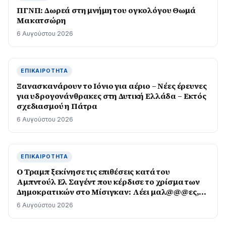
ΠΓΝΠ: Δωρεά στη μνήμη του ογκολόγου Θωμά
Μακατσώρη
6 Αυγούστου 2026
ΕΠΙΚΑΙΡΌΤΗΤΑ
Ξανασκανάρουν το Ιόνιο για αέριο – Νέες έρευνες
για υδρογονάνθρακες στη Δυτική Ελλάδα – Εκτός
σχεδιασμού η Πάτρα
6 Αυγούστου 2026
ΕΠΙΚΑΙΡΌΤΗΤΑ
O Τραμπ ξεκίνησε τις επιθέσεις κατά του
Αμπντούλ Ελ Σαγέντ που κέρδισε το χρίσμα των
Δημοκρατικών στο Μίσιγκαν: Λέει μαλ@@@ες,
μισεί τους Εβραίους
6 Αυγούστου 2026