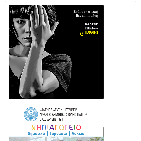
Διαβάστε την «Ναυπακτία» που κυκλοφορεί
31/07 • 08:16
Δωρίδα για Όλους: «Καμία εκχώρηση των νερών
στην ΕΥΔΑΠ»
28/07 • 21:46
Διαβάστε την «Ναυπακτία» που κυκλοφορεί
24/07 • 11:31
ΕΚΤΑΚΤΟ – ΝΑΥΠΑΚΤΙΑ: ΣΥΝΑΓΕΡΜΟΣ ΣΤΗΝ
ΠΥΡΟΣΒΕΣΤΙΚΗ ΓΙΑ ΦΩΤΙΑ ΣΤΟΝ ΑΓΙΟ ΗΛΙΑ ΠΡΙΝ ΤΗ
ΓΡΑΝΙΤΣΑ
24/07 • 11:03
ΤΟ ΠΑΡΤΥ ΣΥΝΕΧΙΖΕΤΑΙ…
05/08 • 08:41
Στο σκοτάδι μεγάλο μέρος στο Λυγιά Ναυπάκτου
04/08 • 19:47
Σε τροχιά υλοποίησης η Παράκαμψη του Κέντρου