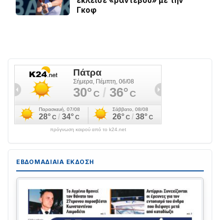
έκλεισε «ραντεβού» με την
Γκοφ
πρόγνωση καιρού από το k24.net