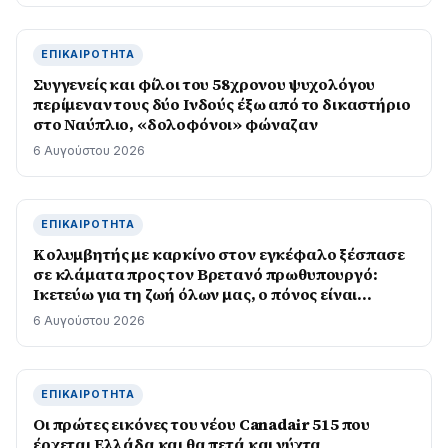
ΕΠΙΚΑΙΡΌΤΗΤΑ
Συγγενείς και φίλοι του 58χρονου ψυχολόγου
περίμεναν τους δύο Ινδούς έξω από το δικαστήριο
στο Ναύπλιο, «δολοφόνοι» φώναζαν
6 Αυγούστου 2026
ΕΠΙΚΑΙΡΌΤΗΤΑ
Κολυμβητής με καρκίνο στον εγκέφαλο ξέσπασε
σε κλάματα προς τον Βρετανό πρωθυπουργό:
Ικετεύω για τη ζωή όλων μας, ο πόνος είναι
αφόρητος
6 Αυγούστου 2026
ΕΠΙΚΑΙΡΌΤΗΤΑ
Οι πρώτες εικόνες του νέου Canadair 515 που
έρχεται Ελλάδα και θα πετά και νύχτα