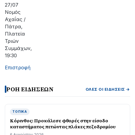
αποκατάσταση
27/07
της
Νομός
βλάβης
Αχαΐας /
Πάτρα,
Πλατεία
Τριών
Συμμάχων,
19:30
Επιστροφή
ΡΟΗ ΕΙΔΗΣΕΩΝ
ΌΛΕΣ ΟΙ ΕΙΔΉΣΕΙΣ →
ΤΟΠΙΚΆ
Κόρινθος: Προκάλεσε φθορές στην είσοδο
καταστήματος πετώντας πλάκες πεζοδρομίου
6 Αυγούστου 2026