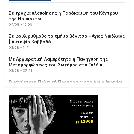
Σε τροχιά υλοποίησης η Παράκαμψη του Κέντρου
της Ναυπάκτου
04/08 • 12:08
Σε φουλ ρυθμούς το τμήμα Βόνιτσα – Άγιος Νικόλαος
| Αυτοψία Καββαδά
03/08 • 11:11
Με Αρχιερατική Λαμπρότητα η Πανήγυρη της
Μεταμορφώσεως του Σωτήρος στο Γολέμι
03/08 • 07:45
Ενισχύεται η Πολιτική Προστασία στο Δήμο Αγρινίου
με δύο νέα υδροφόρα οχήματα
02/08 • 18:26
Διαβάστε την «Ναυπακτία» που κυκλοφορεί
31/07 • 08:16
Δωρίδα για Όλους: «Καμία εκχώρηση των νερών
στην ΕΥΔΑΠ»
28/07 • 21:46