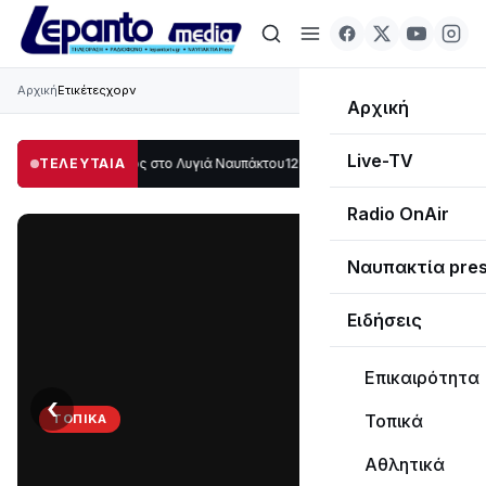
Αρχική
Ετικέτες
χορν
Αρχική
Live-TV
άλο μέρος στο Λυγιά Ναυπάκτου
ΤΕΛΕΥΤΑΙΑ
12:08
Σε τροχιά υλοποίησης η Παράκαμψη 
Radio OnAir
Ναυπακτία pre
Ειδήσεις
Επικαιρότητα
‹
›
Τοπικά
ΤΟΠΙΚΆ
Στο
Αθλητικά
σκοτάδι