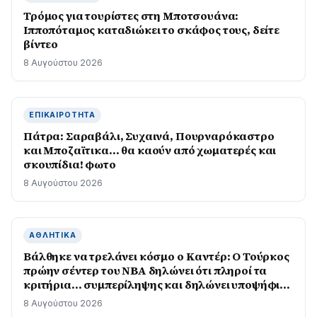
Τρόμος για τουρίστες στη Μποτσουάνα:
Ιπποπόταμος καταδιώκει το σκάφος τους, δείτε
βίντεο
8 Αυγούστου 2026
ΕΠΙΚΑΙΡΌΤΗΤΑ
Πάτρα: Σαραβάλι, Συχαινά, Πουρναρόκαστρο
και Μποζαϊτικα… θα καούν από χωματερές και
σκουπίδια! φωτο
8 Αυγούστου 2026
ΑΘΛΗΤΙΚΆ
Βάλθηκε να τρελάνει κόσμο ο Καντέρ: Ο Τούρκος
πρώην σέντερ του NBA δηλώνει ότι πληροί τα
κριτήρια… συμπερίληψης και δηλώνει υποψήφιος
να παίξει στο WNBA
8 Αυγούστου 2026