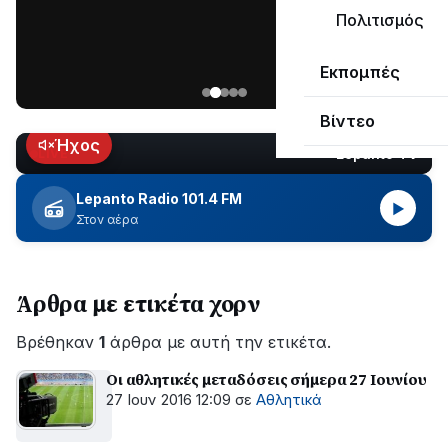
μεγάλο
Πολιτισμός
μέρος
Χωρίς
στο
Εκπομπές
ηλεκτροδότηση
Λυγιά
οι
Ναυπάκτου
Βίντεο
περιοχές
εδώ
Ήχος
Lepanto TV
LIVE
και
περίπου
Lepanto Radio 101.4 FM
▶
δύο
Στον αέρα
ώρες
–
Σε
Άρθρα με ετικέτα χορν
εξέλιξη
οι
Βρέθηκαν
εργασίες
1
άρθρα με αυτή την ετικέτα.
του
Οι αθλητικές μεταδόσεις σήμερα 27 Ιουνίου
ΔΕΔΔΗΕ
27 Ιουν 2016 12:09
σε
Αθλητικά
για
την