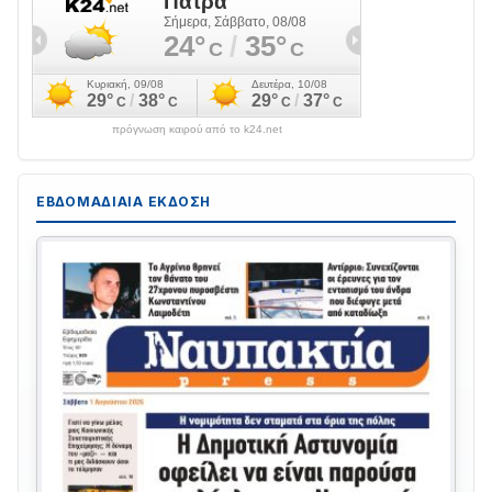
πρόγνωση καιρού από το k24.net