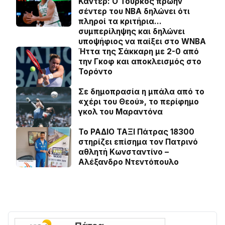
Καντέρ: Ο Τούρκος πρώην
σέντερ του NBA δηλώνει ότι
πληροί τα κριτήρια…
συμπερίληψης και δηλώνει
υποψήφιος να παίξει στο WNBA
Ήττα της Σάκκαρη με 2-0 από
την Γκοφ και αποκλεισμός στο
Τορόντο
Σε δημοπρασία η μπάλα από το
«χέρι του Θεού», το περίφημο
γκολ του Μαραντόνα
Το ΡΑΔΙΟ ΤΑΞΙ Πάτρας 18300
στηρίζει επίσημα τον Πατρινό
αθλητή Κωνσταντίνο –
Αλέξανδρο Ντεντόπουλο