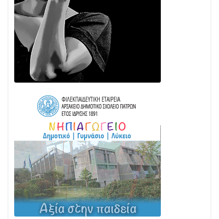
Διαβάστε την «Ναυπακτία» που κυκλοφορεί
24/07 • 11:31
ΕΚΤΑΚΤΟ – ΝΑΥΠΑΚΤΙΑ: ΣΥΝΑΓΕΡΜΟΣ ΣΤΗΝ
ΠΥΡΟΣΒΕΣΤΙΚΗ ΓΙΑ ΦΩΤΙΑ ΣΤΟΝ ΑΓΙΟ ΗΛΙΑ ΠΡΙΝ ΤΗ
ΓΡΑΝΙΤΣΑ
24/07 • 11:03
ΤΟ ΠΑΡΤΥ ΣΥΝΕΧΙΖΕΤΑΙ…
05/08 • 08:41
Στο σκοτάδι μεγάλο μέρος στο Λυγιά Ναυπάκτου
04/08 • 19:47
Σε τροχιά υλοποίησης η Παράκαμψη του Κέντρου
της Ναυπάκτου
04/08 • 12:08
Σε φουλ ρυθμούς το τμήμα Βόνιτσα – Άγιος Νικόλαος
| Αυτοψία Καββαδά
03/08 • 11:11
Με Αρχιερατική Λαμπρότητα η Πανήγυρη της