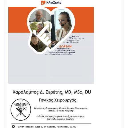
Μεταμορφώσεως του Σωτήρος στο Γολέμι
03/08 • 07:45
Ενισχύεται η Πολιτική Προστασία στο Δήμο Αγρινίου
με δύο νέα υδροφόρα οχήματα
02/08 • 18:26
Διαβάστε την «Ναυπακτία» που κυκλοφορεί
31/07 • 08:16
Δωρίδα για Όλους: «Καμία εκχώρηση των νερών
στην ΕΥΔΑΠ»
28/07 • 21:46
Διαβάστε την «Ναυπακτία» που κυκλοφορεί
24/07 • 11:31
ΕΚΤΑΚΤΟ – ΝΑΥΠΑΚΤΙΑ: ΣΥΝΑΓΕΡΜΟΣ ΣΤΗΝ
ΠΥΡΟΣΒΕΣΤΙΚΗ ΓΙΑ ΦΩΤΙΑ ΣΤΟΝ ΑΓΙΟ ΗΛΙΑ ΠΡΙΝ ΤΗ
ΓΡΑΝΙΤΣΑ
24/07 • 11:03