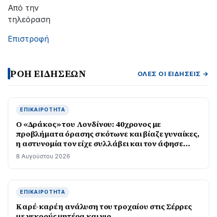
αποκατάσταση
Από την
της
τηλεόραση
βλάβης
Επιστροφή
ΡΟΗ ΕΙΔΗΣΕΩΝ
ΌΛΕΣ ΟΙ ΕΙΔΉΣΕΙΣ →
ΕΠΙΚΑΙΡΌΤΗΤΑ
Ο «Δράκος» του Λονδίνου: 40χρονος με
προβλήματα όρασης σκότωνε και βίαζε γυναίκες,
η αστυνομία τον είχε συλλάβει και τον άφησε
ελεύθερο
8 Αυγούστου 2026
ΕΠΙΚΑΙΡΌΤΗΤΑ
Καρέ-καρέ η ανάλυση του τροχαίου στις Σέρρες
με νεκρούς μητέρα και γιο