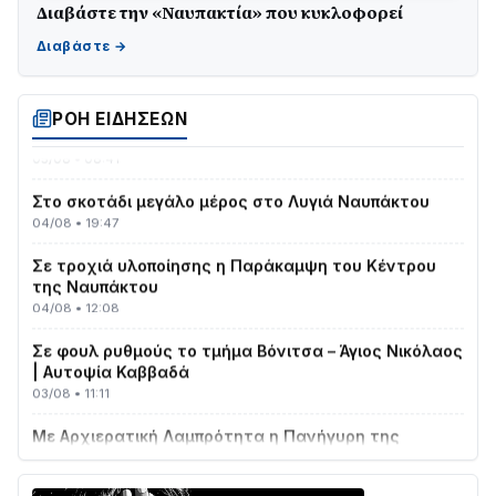
Διαβάστε την «Ναυπακτία» που κυκλοφορεί
Γιορτή της Τράτας 2026 | Ερατεινή Δωρίδας:
Παράδοση, Χορός & Γλέντι!
08/08 • 12:01
ΤΟ ΠΑΡΤΥ ΣΥΝΕΧΙΖΕΤΑΙ…
ΡΟΗ ΕΙΔΗΣΕΩΝ
05/08 • 08:41
Στο σκοτάδι μεγάλο μέρος στο Λυγιά Ναυπάκτου
04/08 • 19:47
Σε τροχιά υλοποίησης η Παράκαμψη του Κέντρου
της Ναυπάκτου
04/08 • 12:08
Σε φουλ ρυθμούς το τμήμα Βόνιτσα – Άγιος Νικόλαος
| Αυτοψία Καββαδά
03/08 • 11:11
Με Αρχιερατική Λαμπρότητα η Πανήγυρη της
Μεταμορφώσεως του Σωτήρος στο Γολέμι
03/08 • 07:45