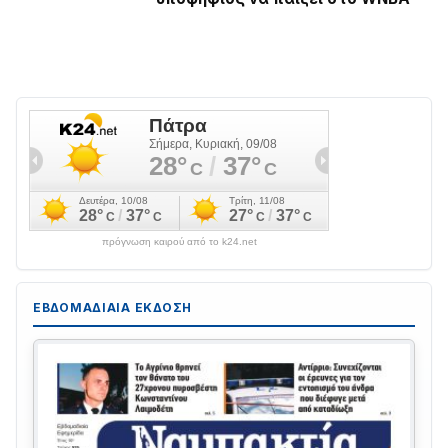
πρόγνωση καιρού από το k24.net