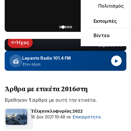
ΣΥΝΕΧΙΖΕΤΑΙ…
Πολιτισμός
Νέα
Εκπομπές
ανάρτηση
του
Βίντεο
Ανδρέα
Κωτσανά
Ήχος
Lepanto TV
LIVE
για
τα
Lepanto Radio 101.4 FM
▶
μεγάλα
Στον αέρα
έργα
του
Δήμου
Άρθρα με ετικέτα 2016στη
Βρέθηκαν
1
άρθρα με αυτή την ετικέτα.
Τέλη κυκλοφορίας 2022
16 Δεκ 2021 19:48
σε
Επικαιρότητα