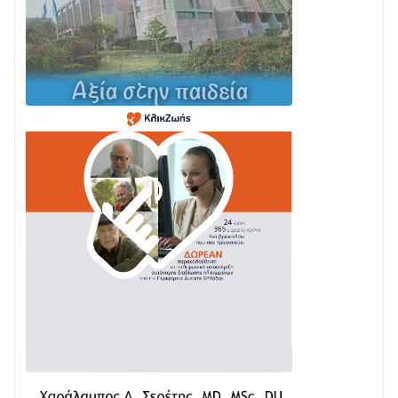
Σε τροχιά υλοποίησης η Παράκαμψη του Κέντρου
της Ναυπάκτου
04/08 • 12:08
Σε φουλ ρυθμούς το τμήμα Βόνιτσα – Άγιος Νικόλαος
| Αυτοψία Καββαδά
03/08 • 11:11
Με Αρχιερατική Λαμπρότητα η Πανήγυρη της
Μεταμορφώσεως του Σωτήρος στο Γολέμι
03/08 • 07:45
Ενισχύεται η Πολιτική Προστασία στο Δήμο Αγρινίου
με δύο νέα υδροφόρα οχήματα
02/08 • 18:26
Διαβάστε την «Ναυπακτία» που κυκλοφορεί
31/07 • 08:16
Δωρίδα για Όλους: «Καμία εκχώρηση των νερών
στην ΕΥΔΑΠ»
28/07 • 21:46