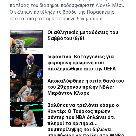
πατέρας του διάσημου ποδοσφαιριστή Λίονελ Μέσι.
Ο εκλιπών κατέληξε το βράδυ της Παρασκευής,
έπειτα από μια παρατεταμένη δοκιμασία π…
Οι αθλητικές μεταδόσεις του
Σαββάτου (8/8)
Ινφαντίνο: Καταγγελίες για
φερόμενη ερωμένη που
αποζημιώθηκε από την UEFA
Αποκαλύφθηκε η αιτία θανάτου
του 29χρονου πρώην NBAer
Μπράντον Κλαρκ
Βάλθηκε να τρελάνει κόσμο ο
Καντέρ: Ο Τούρκος πρώην
σέντερ του NBA δηλώνει ότι
πληροί τα κριτήρια…
συμπερίληψης και δηλώνει
υποψήφιος να παίξει στο WNBA