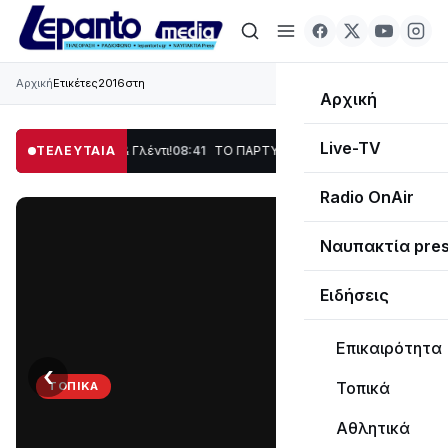
Αρχική
Ετικέτες
2016στη
Αρχική
Live-TV
 Χορός & Γλέντι!
ΤΕΛΕΥΤΑΙΑ
08:41
ΤΟ ΠΑΡΤΥ ΣΥΝΕΧΙΖΕΤΑΙ…
19:47
Στο σκοτάδι μεγά
Radio OnAir
Ναυπακτία pre
Ειδήσεις
Επικαιρότητα
‹
›
Τοπικά
ΤΟΠΙΚΆ
ΤΟ
Αθλητικά
ΠΑΡΤΥ