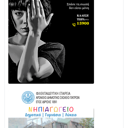
Ενισχύεται η Πολιτική Προστασία στο Δήμο Αγρινίου
με δύο νέα υδροφόρα οχήματα
02/08 • 18:26
Διαβάστε την «Ναυπακτία» που κυκλοφορεί
31/07 • 08:16
Δωρίδα για Όλους: «Καμία εκχώρηση των νερών
στην ΕΥΔΑΠ»
28/07 • 21:46
Διαβάστε την «Ναυπακτία» που κυκλοφορεί
24/07 • 11:31
Γιορτή της Τράτας 2026 | Ερατεινή Δωρίδας:
Παράδοση, Χορός & Γλέντι!
08/08 • 12:01
ΤΟ ΠΑΡΤΥ ΣΥΝΕΧΙΖΕΤΑΙ…
05/08 • 08:41
Στο σκοτάδι μεγάλο μέρος στο Λυγιά Ναυπάκτου
04/08 • 19:47