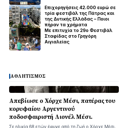
Επιχορηγήσεις 42.000 ευρώ σε
τρία φεστιβάλ της Πάτρας και
της Δυτικής Ελλάδας – Ποιοι
πήραν τα χρήματα
Με επιτυχία το 29ο Φεστιβάλ
Σταφίδας στο Γρηγόρη
Aιγιαλείας
ΑΘΛΗΤΙΣΜΟΣ
Απεβίωσε ο Χόρχε Μέσι, πατέρας του
κορυφαίου Αργεντινού
ποδοσφαιριστή Λιονέλ Μέσι.
Σε ηλικία 68 ετών έφυγε από τη ζωή ο Χόρχε Μέσι,