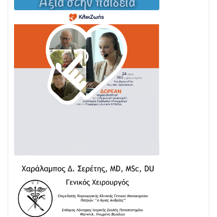
Με Αρχιερατική Λαμπρότητα η Πανήγυρη της
Μεταμορφώσεως του Σωτήρος στο Γολέμι
03/08 • 07:45
Ενισχύεται η Πολιτική Προστασία στο Δήμο Αγρινίου
με δύο νέα υδροφόρα οχήματα
02/08 • 18:26
Διαβάστε την «Ναυπακτία» που κυκλοφορεί
31/07 • 08:16
Δωρίδα για Όλους: «Καμία εκχώρηση των νερών
στην ΕΥΔΑΠ»
28/07 • 21:46
Διαβάστε την «Ναυπακτία» που κυκλοφορεί
24/07 • 11:31
ΕΚΤΑΚΤΟ – ΝΑΥΠΑΚΤΙΑ: ΣΥΝΑΓΕΡΜΟΣ ΣΤΗΝ
ΠΥΡΟΣΒΕΣΤΙΚΗ ΓΙΑ ΦΩΤΙΑ ΣΤΟΝ ΑΓΙΟ ΗΛΙΑ ΠΡΙΝ ΤΗ
ΓΡΑΝΙΤΣΑ
24/07 • 11:03