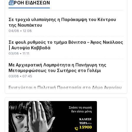
ΡΟΗ ΕΙΔΗΣΕΩΝ
04/08 • 19:47
Σε τροχιά υλοποίησης η Παράκαμψη του Κέντρου
της Ναυπάκτου
04/08 • 12:08
Σε φουλ ρυθμούς το τμήμα Βόνιτσα – Άγιος Νικόλαος
| Αυτοψία Καββαδά
03/08 • 11:11
Με Αρχιερατική Λαμπρότητα η Πανήγυρη της
Μεταμορφώσεως του Σωτήρος στο Γολέμι
03/08 • 07:45
Ενισχύεται η Πολιτική Προστασία στο Δήμο Αγρινίου
με δύο νέα υδροφόρα οχήματα
02/08 • 18:26
Διαβάστε την «Ναυπακτία» που κυκλοφορεί
31/07 • 08:16
Δωρίδα για Όλους: «Καμία εκχώρηση των νερών
στην ΕΥΔΑΠ»