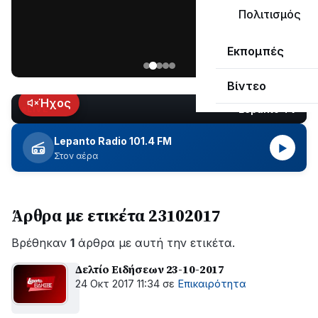
μεγάλο
Πολιτισμός
μέρος
Χωρίς
στο
Εκπομπές
ηλεκτροδότηση
Λυγιά
οι
Ναυπάκτου
Βίντεο
περιοχές
εδώ
Ήχος
Lepanto TV
LIVE
και
περίπου
Lepanto Radio 101.4 FM
▶
δύο
Στον αέρα
ώρες
–
Σε
Άρθρα με ετικέτα 23102017
εξέλιξη
οι
Βρέθηκαν
εργασίες
1
άρθρα με αυτή την ετικέτα.
του
Δελτίο Ειδήσεων 23-10-2017
ΔΕΔΔΗΕ
24 Οκτ 2017 11:34
σε
Επικαιρότητα
για
την