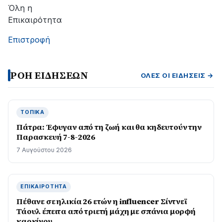
αποκατάσταση
Όλη η
της
Επικαιρότητα
βλάβης
Επιστροφή
ΡΟΗ ΕΙΔΗΣΕΩΝ
ΌΛΕΣ ΟΙ ΕΙΔΉΣΕΙΣ →
ΤΟΠΙΚΆ
Πάτρα: Έφυγαν από τη ζωή και θα κηδευτούν την
Παρασκευή 7-8-2026
7 Αυγούστου 2026
ΕΠΙΚΑΙΡΌΤΗΤΑ
Πέθανε σε ηλικία 26 ετών η influencer Σίντνεϊ
Τάουλ έπειτα από τριετή μάχη με σπάνια μορφή
καρκίνου