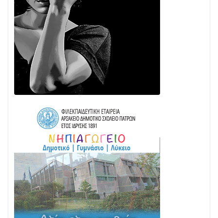
28/07 • 21:46
Διαβάστε την «Ναυπακτία» που κυκλοφορεί
24/07 • 11:31
ΕΚΤΑΚΤΟ – ΝΑΥΠΑΚΤΙΑ: ΣΥΝΑΓΕΡΜΟΣ ΣΤΗΝ
ΠΥΡΟΣΒΕΣΤΙΚΗ ΓΙΑ ΦΩΤΙΑ ΣΤΟΝ ΑΓΙΟ ΗΛΙΑ ΠΡΙΝ ΤΗ
ΓΡΑΝΙΤΣΑ
24/07 • 11:03
ΤΟ ΠΑΡΤΥ ΣΥΝΕΧΙΖΕΤΑΙ…
05/08 • 08:41
Στο σκοτάδι μεγάλο μέρος στο Λυγιά Ναυπάκτου
04/08 • 19:47
Σε τροχιά υλοποίησης η Παράκαμψη του Κέντρου
της Ναυπάκτου
04/08 • 12:08
Σε φουλ ρυθμούς το τμήμα Βόνιτσα – Άγιος Νικόλαος
| Αυτοψία Καββαδά
03/08 • 11:11