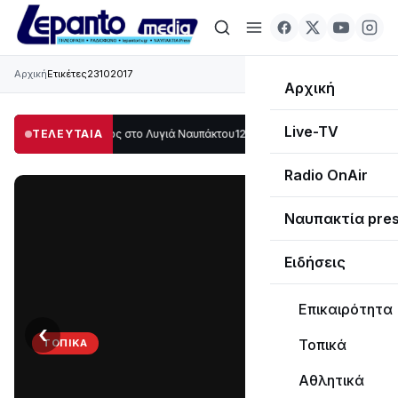
Αρχική
Ετικέτες
23102017
Αρχική
Live-TV
γάλο μέρος στο Λυγιά Ναυπάκτου
ΤΕΛΕΥΤΑΙΑ
12:08
Σε τροχιά υλοποίησης η Παράκαμψη
Radio OnAir
Ναυπακτία pre
Ειδήσεις
Επικαιρότητα
‹
›
Τοπικά
ΤΟΠΙΚΆ
Στο
Αθλητικά
σκοτάδι