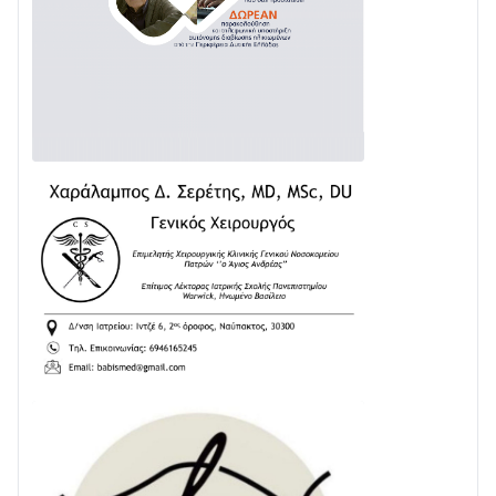
31/07 • 08:16
Δωρίδα για Όλους: «Καμία εκχώρηση των νερών
στην ΕΥΔΑΠ»
28/07 • 21:46
Διαβάστε την «Ναυπακτία» που κυκλοφορεί
24/07 • 11:31
ΕΚΤΑΚΤΟ – ΝΑΥΠΑΚΤΙΑ: ΣΥΝΑΓΕΡΜΟΣ ΣΤΗΝ
ΠΥΡΟΣΒΕΣΤΙΚΗ ΓΙΑ ΦΩΤΙΑ ΣΤΟΝ ΑΓΙΟ ΗΛΙΑ ΠΡΙΝ ΤΗ
ΓΡΑΝΙΤΣΑ
24/07 • 11:03