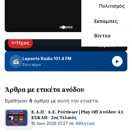
μεγάλο
Πολιτισμός
μέρος
Χωρίς
στο
Εκπομπές
ηλεκτροδότηση
Λυγιά
οι
Ναυπάκτου
Βίντεο
περιοχές
εδώ
Ήχος
Lepanto TV
LIVE
και
περίπου
Lepanto Radio 101.4 FM
▶
δύο
Στον αέρα
ώρες
–
Σε
Άρθρα με ετικέτα aνόδου
εξέλιξη
οι
Βρέθηκαν
εργασίες
6
άρθρα με αυτή την ετικέτα.
του
Ε.Α.Π - Α.Ε. Ροϊτίκων | Play Off Aνόδου A1
ΔΕΔΔΗΕ
EΣΚΑΗ - 2ος Τελικός
για
10 Ιουν 2026 01:27
σε
Αθλητικά
την