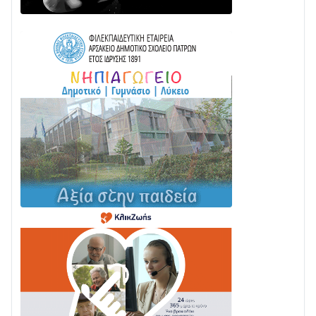
ΤΟ ΠΑΡΤΥ ΣΥΝΕΧΙΖΕΤΑΙ…
05/08 • 08:41
Στο σκοτάδι μεγάλο μέρος στο Λυγιά Ναυπάκτου
04/08 • 19:47
Σε τροχιά υλοποίησης η Παράκαμψη του Κέντρου
της Ναυπάκτου
04/08 • 12:08
Σε φουλ ρυθμούς το τμήμα Βόνιτσα – Άγιος Νικόλαος
| Αυτοψία Καββαδά
03/08 • 11:11
Με Αρχιερατική Λαμπρότητα η Πανήγυρη της
Μεταμορφώσεως του Σωτήρος στο Γολέμι
03/08 • 07:45
Ενισχύεται η Πολιτική Προστασία στο Δήμο Αγρινίου
με δύο νέα υδροφόρα οχήματα
02/08 • 18:26
Διαβάστε την «Ναυπακτία» που κυκλοφορεί