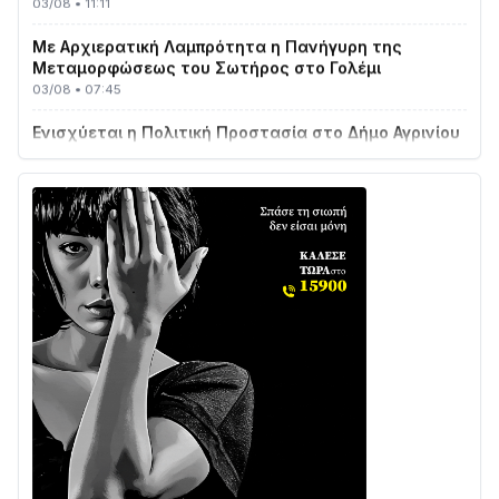
Με Αρχιερατική Λαμπρότητα η Πανήγυρη της
Μεταμορφώσεως του Σωτήρος στο Γολέμι
03/08 • 07:45
Ενισχύεται η Πολιτική Προστασία στο Δήμο Αγρινίου
με δύο νέα υδροφόρα οχήματα
02/08 • 18:26
Διαβάστε την «Ναυπακτία» που κυκλοφορεί
31/07 • 08:16
Δωρίδα για Όλους: «Καμία εκχώρηση των νερών
στην ΕΥΔΑΠ»
28/07 • 21:46
Διαβάστε την «Ναυπακτία» που κυκλοφορεί
24/07 • 11:31
ΕΚΤΑΚΤΟ – ΝΑΥΠΑΚΤΙΑ: ΣΥΝΑΓΕΡΜΟΣ ΣΤΗΝ
ΠΥΡΟΣΒΕΣΤΙΚΗ ΓΙΑ ΦΩΤΙΑ ΣΤΟΝ ΑΓΙΟ ΗΛΙΑ ΠΡΙΝ ΤΗ
ΓΡΑΝΙΤΣΑ
24/07 • 11:03