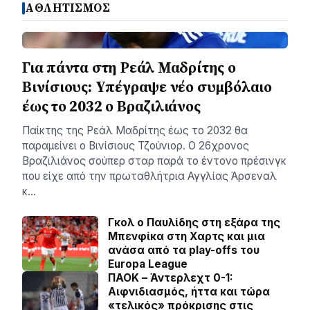
ΑΘΛΗΤΙΣΜΟΣ
Για πάντα στη Ρεάλ Μαδρίτης ο
Βινίσιους: Yπέγραψε νέο συμβόλαιο
έως το 2032 ο Βραζιλιάνος
Παίκτης της Ρεάλ Μαδρίτης έως το 2032 θα
παραμείνει ο Βινίσιους Τζούνιορ. Ο 26χρονος
Βραζιλιάνος σούπερ σταρ παρά το έντονο πρέσινγκ
που είχε από την πρωταθλήτρια Αγγλίας Άρσεναλ
κ…
Γκολ ο Παυλίδης στη εξάρα της
Μπενφίκα στη Χαρτς και μια
ανάσα από τα play-offs του
Europa League
ΠΑΟΚ – Άντερλεχτ 0-1:
Αιφνιδιασμός, ήττα και τώρα
«τελικός» πρόκρισης στις