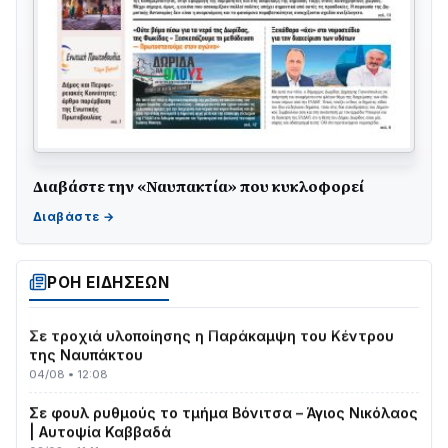
Διαβάστε την «Ναυπακτία» που κυκλοφορεί
ΤΟ ΠΑΡΤΥ ΣΥΝΕΧΙΖΕΤΑΙ…
05/08 • 08:41
Στο σκοτάδι μεγάλο μέρος στο Λυγιά Ναυπάκτου
04/08 • 19:47
ΡΟΗ ΕΙΔΗΣΕΩΝ
Σε τροχιά υλοποίησης η Παράκαμψη του Κέντρου
της Ναυπάκτου
04/08 • 12:08
Σε φουλ ρυθμούς το τμήμα Βόνιτσα – Άγιος Νικόλαος
| Αυτοψία Καββαδά
03/08 • 11:11