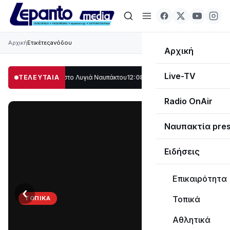
Αρχική
Ετικέτες
aνόδου
Αρχική
Live-TV
ο μέρος στο Λυγιά Ναυπάκτου
ΤΕΛΕΥΤΑΙΑ
12:08
Σε τροχιά υλοποίησης η Παράκαμψη του
Radio OnAir
Ναυπακτία pre
Ειδήσεις
Επικαιρότητα
‹
›
Τοπικά
ΤΟΠΙΚΆ
Στο
Αθλητικά
σκοτάδι