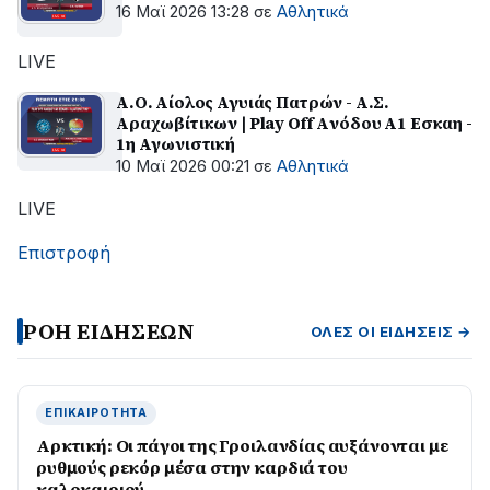
16 Μαϊ 2026 13:28
σε
Αθλητικά
LIVE
Α.Ο. Αίολος Αγυιάς Πατρών - Α.Σ.
Αραχωβίτικων | Play Off Aνόδου A1 Eσκαη -
1η Aγωνιστική
10 Μαϊ 2026 00:21
σε
Αθλητικά
LIVE
Επιστροφή
ΡΟΗ ΕΙΔΗΣΕΩΝ
ΌΛΕΣ ΟΙ ΕΙΔΉΣΕΙΣ →
ΕΠΙΚΑΙΡΌΤΗΤΑ
Αρκτική: Οι πάγοι της Γροιλανδίας αυξάνονται με
ρυθμούς ρεκόρ μέσα στην καρδιά του
καλοκαιριού