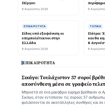
Πύργου
περίφημο
Μαραντό
8 Αυγούστου 2026
8 Αυγούστο
ΕΠΙΚΑΙΡΌΤΗΤΑ
ΤΟΠΙΚΆ
Είδος υπό εξαφάνιση οι
Πάτρα: Έ
υπερπολύτεκνοι στην
και θα κ
Ελλάδα
8 Αυγούσ
8 Αυγούστου 2026
8 Αυγούστο
ΕΠΙΚΑΙΡΟΤΗΤΑ
Σικάγο: Τουλάχιστον 57 σοροί βρέθ
αποσύνθεση μέσα σε γραφείο τελε
Μπροστά σε ένα μακάβριο εύρημα βρέθηκαν οι 
Σικάγο, όταν εντόπισαν τις σορούς 57 ανθρώπ
φυλάσσονται σε ακατάλληλες συνθήκες και σε