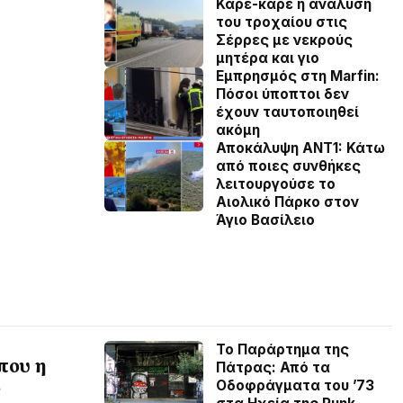
Καρέ-καρέ η ανάλυση
του τροχαίου στις
Σέρρες με νεκρούς
μητέρα και γιο
Εμπρησμός στη Marfin:
Πόσοι ύποπτοι δεν
έχουν ταυτοποιηθεί
ακόμη
Αποκάλυψη ΑΝΤ1: Κάτω
από ποιες συνθήκες
λειτουργούσε το
Αιολικό Πάρκο στον
Άγιο Βασίλειο
Το Παράρτημα της
που η
Πάτρας: Από τα
Οδοφράγματα του ’73
ν