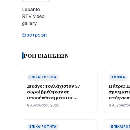
οι
εργασίες
Lepanto
του
RTV video
ΔΕΔΔΗΕ
gallery
για
την
Επιστροφή
αποκατάσταση
της
βλάβης
ΡΟΗ ΕΙΔΗΣΕΩΝ
ΕΠΙΚΑΙΡΌΤΗΤΑ
ΤΟΠΙΚΆ
Σικάγο: Τουλάχιστον 57
Πάτρα: Η
σοροί βρέθηκαν σε
πραγματι
αποσύνθεση μέσα σε
απόγνωση
γραφείο τελετών
εγγράφω
8 Αυγούστου 2026
8 Αυγούστο
φαινόμε
ΕΠΙΚΑΙΡΌΤΗΤΑ
ΕΠΙΚΑΙΡΌ