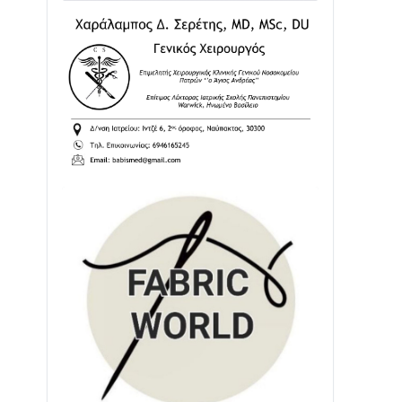
02/08 • 18:26
Διαβάστε την «Ναυπακτία» που
κυκλοφορεί
31/07 • 08:16
Δωρίδα για Όλους: «Καμία εκχώρηση
των νερών στην ΕΥΔΑΠ»
28/07 • 21:46
Διαβάστε την «Ναυπακτία» που
κυκλοφορεί
24/07 • 11:31
ΕΚΤΑΚΤΟ – ΝΑΥΠΑΚΤΙΑ: ΣΥΝΑΓΕΡΜΟΣ
ΣΤΗΝ ΠΥΡΟΣΒΕΣΤΙΚΗ ΓΙΑ ΦΩΤΙΑ ΣΤΟΝ
ΑΓΙΟ ΗΛΙΑ ΠΡΙΝ ΤΗ ΓΡΑΝΙΤΣΑ
24/07 • 11:03