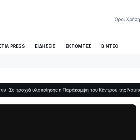
Όροι Χρήση
ΤΊΑ PRESS
ΕΙΔΉΣΕΙΣ
ΕΚΠΟΜΠΈΣ
ΒΊΝΤΕΟ
χιά υλοποίησης η Παράκαμψη του Κέντρου της Ναυπάκτου
Σ
11:11