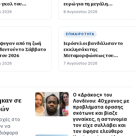
 γκολ του
ευρώ για τη μεγάλη
να
ανάπλαση
υ 2026
8 Αυγούστου 2026
ΕΠΙΚΑΙΡΌΤΗΤΑ
φυγαν από τη ζωή
Ιερόσυλοι βανδάλισαν το
ηδευτούν το Σάββατο
εκκλησάκι της
του 2026
Μεταμορφώσεως του
Σωτήρος
υ 2026
7 Αυγούστου 2026
Ο «Δράκος» του
ηκαν σε
Λονδίνου: 40χρονος με
προβλήματα όρασης
τών
σκότωνε και βίαζε
γυναίκες, η αστυνομία
Αρχές στο
τον είχε συλλάβει και
ων να
τον άφησε ελεύθερο
 διάφορα