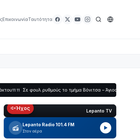
ς
Επικοινωνία
Ταυτότητα
ε φουλ ρυθμούς το τμήμα Βόνιτσα – Άγιος Νικόλαος | Αυτοψία
Ήχος
Lepanto TV
LIVE
Lepanto Radio 101.4 FM
▶
Στον αέρα