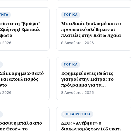
ΤΗΤΑ
ΤΟΠΙΚΆ
πίστευτη “βρώμα”
Με ειδικό εξοπλισμό και το
Σμύρνης! Εμετικές
προσωπικό πλύθηκαν οι
– φωτο
πλατείες στην Κάτω Αχαϊα
υ 2026
8 Αυγούστου 2026
Ά
ΤΟΠΙΚΆ
 Σάκκαρη με 2-0 από
Εφημερεύοντες ιδιώτες
 και αποκλεισμός
γιατροί στην Πάτρα: Το
ντο
πρόγραμμα για τα
Σαββατοκύριακα του
υ 2026
8 Αυγούστου 2026
Αυγούστου
Ά
ΕΠΙΚΑΙΡΌΤΗΤΑ
ρασία η μπάλα από
ΔΕΘ: «Ανέβηκε» ο
του Θεού», το
διαγωνισμός των 165 εκατ.