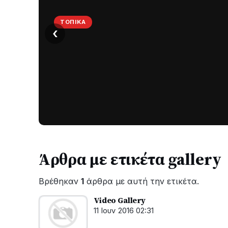
ΤΟΠΙΚΆ
‹
Στο
σκοτάδι
μεγάλο
μέρος
Χωρίς
στο
ηλεκτροδότηση
οι
Λυγιά
περιοχές
Ναυπάκτου
εδώ
και
Άρθρα με ετικέτα gallery
περίπου
δύο
Βρέθηκαν
1
άρθρα με αυτή την ετικέτα.
ώρες
–
Video Gallery
Σε
11 Ιουν 2016 02:31
εξέλιξη