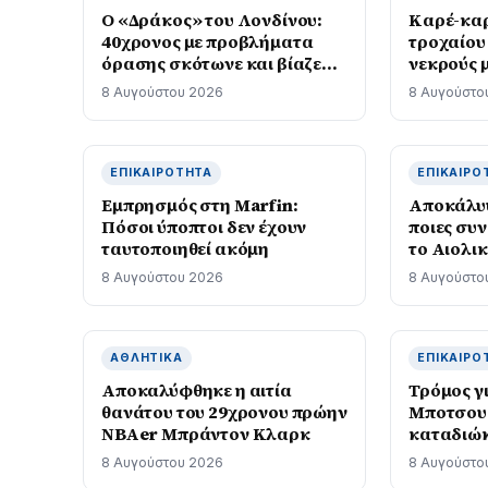
Ο «Δράκος» του Λονδίνου:
Καρέ-καρ
40χρονος με προβλήματα
τροχαίου 
όρασης σκότωνε και βίαζε
νεκρούς μ
γυναίκες, η αστυνομία τον
8 Αυγούστου 2026
8 Αυγούστο
είχε συλλάβει και τον άφησε
ελεύθερο
ΕΠΙΚΑΙΡΌΤΗΤΑ
ΕΠΙΚΑΙΡΌ
Εμπρησμός στη Marfin:
Αποκάλυ
Πόσοι ύποπτοι δεν έχουν
ποιες συ
ταυτοποιηθεί ακόμη
το Αιολι
Βασίλειο
8 Αυγούστου 2026
8 Αυγούστο
ΑΘΛΗΤΙΚΆ
ΕΠΙΚΑΙΡΌ
Αποκαλύφθηκε η αιτία
Τρόμος γι
θανάτου του 29χρονου πρώην
Μποτσου
NBAer Μπράντον Κλαρκ
καταδιώκ
δείτε βίν
8 Αυγούστου 2026
8 Αυγούστο