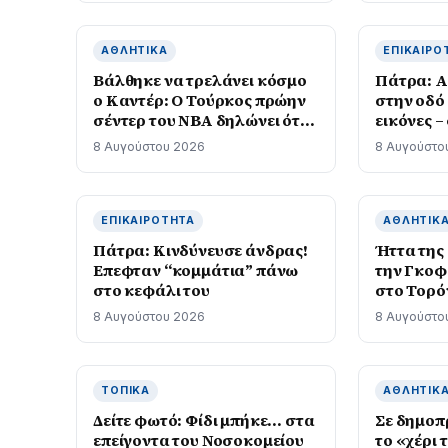
ΑΘΛΗΤΙΚΆ
ΕΠΙΚΑΙΡΌ
Βάλθηκε να τρελάνει κόσμο
Πάτρα: Α
ο Καντέρ: Ο Τούρκος πρώην
στην οδό 
σέντερ του NBA δηλώνει ότι
εικόνες 
πληροί τα κριτήρια…
8 Αυγούστου 2026
8 Αυγούστο
συμπερίληψης και δηλώνει
υποψήφιος να παίξει στο
WNBA
ΕΠΙΚΑΙΡΌΤΗΤΑ
ΑΘΛΗΤΙΚ
Πάτρα: Κινδύνευσε άνδρας!
Ήττα της
Επεφταν “κομμάτια” πάνω
την Γκοφ
στο κεφάλι του
στο Τορό
8 Αυγούστου 2026
8 Αυγούστο
ΤΟΠΙΚΆ
ΑΘΛΗΤΙΚ
Δείτε φωτό: Φίδι μπήκε… στα
Σε δημοπ
επείγοντα του Νοσοκομείου
το «χέρι 