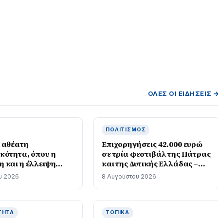
ΌΛΕΣ ΟΙ ΕΙΔΉΣΕΙΣ 
ΠΟΛΙΤΙΣΜΌΣ
 αθέατη
Επιχορηγήσεις 42.000 ευρώ
κότητα, όπου η
σε τρία φεστιβάλ της Πάτρας
 και η έλλειψη
και της Δυτικής Ελλάδας –
ν οδήγησαν σε
Ποιοι πήραν τα χρήματα
υ 2026
8 Αυγούστου 2026
να σωματεμπορίας
ΤΗΤΑ
ΤΟΠΙΚΆ