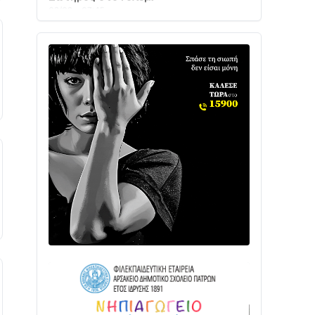
Ενισχύεται η Πολιτική Προστασία στο
Δήμο Αγρινίου με δύο νέα υδροφόρα
οχήματα
02/08 • 18:26
Διαβάστε την «Ναυπακτία» που
κυκλοφορεί
31/07 • 08:16
Δωρίδα για Όλους: «Καμία εκχώρηση
των νερών στην ΕΥΔΑΠ»
28/07 • 21:46
Διαβάστε την «Ναυπακτία» που
κυκλοφορεί
24/07 • 11:31
ΕΚΤΑΚΤΟ – ΝΑΥΠΑΚΤΙΑ: ΣΥΝΑΓΕΡΜΟΣ
ΣΤΗΝ ΠΥΡΟΣΒΕΣΤΙΚΗ ΓΙΑ ΦΩΤΙΑ ΣΤΟΝ
ΑΓΙΟ ΗΛΙΑ ΠΡΙΝ ΤΗ ΓΡΑΝΙΤΣΑ
24/07 • 11:03