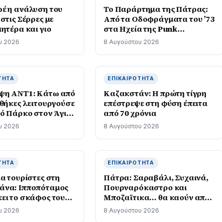
έ η ανάλυση του
Το Παράρτημα της Πάτρας:
στις Σέρρες με
Από τα Οδοφράγματα του ’73
ητέρα και γιο
στα Ηχεία της Punk
Αντικουλτούρας
υ 2026
8 Αυγούστου 2026
ΤΗΤΑ
ΕΠΙΚΑΙΡΌΤΗΤΑ
ψη ΑΝΤ1: Κάτω από
Καζακστάν: Η πρώτη τίγρη
νθήκες λειτουργούσε
επέστρεψε στη φύση έπειτα
κό Πάρκο στον Άγιο
από 70 χρόνια
υ 2026
8 Αυγούστου 2026
ΤΗΤΑ
ΕΠΙΚΑΙΡΌΤΗΤΑ
α τουρίστες στη
Πάτρα: Σαραβάλι, Συχαινά,
άνα: Ιπποπόταμος
Πουρναρόκαστρο και
ει το σκάφος τους,
Μποζαϊτικα… θα καούν από
τεο
χωματερές και σκουπίδια!
υ 2026
8 Αυγούστου 2026
φωτο