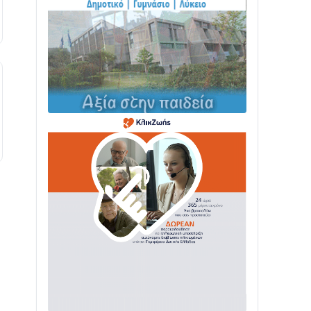
ΤΟ ΠΑΡΤΥ ΣΥΝΕΧΙΖΕΤΑΙ…
05/08 • 08:41
Στο σκοτάδι μεγάλο μέρος στο Λυγιά
Ναυπάκτου
04/08 • 19:47
Σε τροχιά υλοποίησης η Παράκαμψη
του Κέντρου της Ναυπάκτου
04/08 • 12:08
Σε φουλ ρυθμούς το τμήμα Βόνιτσα –
Άγιος Νικόλαος | Αυτοψία Καββαδά
03/08 • 11:11
Με Αρχιερατική Λαμπρότητα η
Πανήγυρη της Μεταμορφώσεως του
Σωτήρος στο Γολέμι
03/08 • 07:45
Ενισχύεται η Πολιτική Προστασία στο
Δήμο Αγρινίου με δύο νέα υδροφόρα
οχήματα