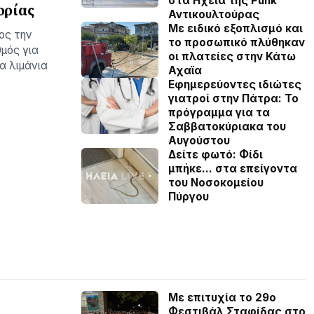
στα Ηχεία της Punk
ορίας
Αντικουλτούρας
Με ειδικό εξοπλισμό και
ος την
το προσωπικό πλύθηκαν
μός για
οι πλατείες στην Κάτω
α λιμάνια
Αχαϊα
Εφημερεύοντες ιδιώτες
γιατροί στην Πάτρα: Το
πρόγραμμα για τα
Σαββατοκύριακα του
Αυγούστου
Δείτε φωτό: Φίδι
μπήκε… στα επείγοντα
του Νοσοκομείου
Πύργου
Με επιτυχία το 29ο
Φεστιβάλ Σταφίδας στο