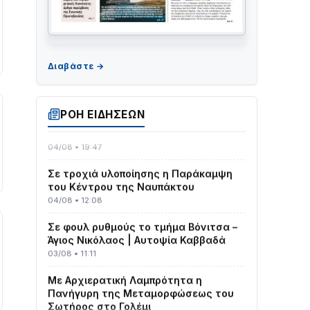
ΤΟ ΠΑΡΤΥ ΣΥΝΕΧΙΖΕΤΑΙ…
05/08 • 08:41
Στο σκοτάδι μεγάλο μέρος στο Λυγιά
ΡΟΗ ΕΙΔΗΣΕΩΝ
Ναυπάκτου
04/08 • 19:47
Σε τροχιά υλοποίησης η Παράκαμψη
του Κέντρου της Ναυπάκτου
04/08 • 12:08
Σε φουλ ρυθμούς το τμήμα Βόνιτσα –
Άγιος Νικόλαος | Αυτοψία Καββαδά
03/08 • 11:11
Με Αρχιερατική Λαμπρότητα η
Πανήγυρη της Μεταμορφώσεως του
Σωτήρος στο Γολέμι
03/08 • 07:45