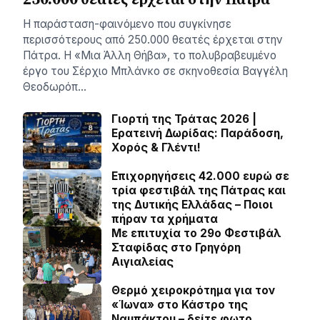
Η παράσταση-φαινόμενο που συγκίνησε
περισσότερους από 250.000 θεατές έρχεται στην
Πάτρα. Η «Μια Άλλη Θήβα», το πολυβραβευμένο
έργο του Σέρχιο Μπλάνκο σε σκηνοθεσία Βαγγέλη
Θεοδωρόπ…
Γιορτή της Τράτας 2026 |
Ερατεινή Δωρίδας: Παράδοση,
Χορός & Γλέντι!
Επιχορηγήσεις 42.000 ευρώ σε
τρία φεστιβάλ της Πάτρας και
της Δυτικής Ελλάδας – Ποιοι
πήραν τα χρήματα
Με επιτυχία το 29ο Φεστιβάλ
Σταφίδας στο Γρηγόρη
Aιγιαλείας
Θερμό χειροκρότημα για τον
«Ίωνα» στο Κάστρο της
Ναυπάκτου – δείτε φωτο