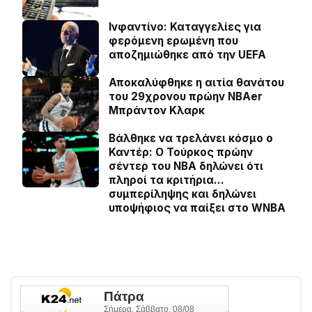
Ινφαντίνο: Καταγγελίες για
φερόμενη ερωμένη που
αποζημιώθηκε από την UEFA
Αποκαλύφθηκε η αιτία θανάτου
του 29χρονου πρώην NBAer
Μπράντον Κλαρκ
Βάλθηκε να τρελάνει κόσμο ο
Καντέρ: Ο Τούρκος πρώην
σέντερ του NBA δηλώνει ότι
πληροί τα κριτήρια…
συμπερίληψης και δηλώνει
υποψήφιος να παίξει στο WNBA