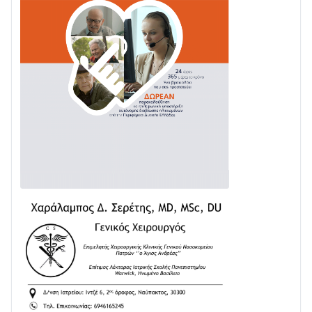
Με Αρχιερατική Λαμπρότητα η Πανήγυρη της
Μεταμορφώσεως του Σωτήρος στο Γολέμι
03/08 • 07:45
Ενισχύεται η Πολιτική Προστασία στο Δήμο Αγρινίου
με δύο νέα υδροφόρα οχήματα
02/08 • 18:26
Διαβάστε την «Ναυπακτία» που κυκλοφορεί
31/07 • 08:16
Δωρίδα για Όλους: «Καμία εκχώρηση των νερών
στην ΕΥΔΑΠ»
28/07 • 21:46
Διαβάστε την «Ναυπακτία» που κυκλοφορεί
24/07 • 11:31