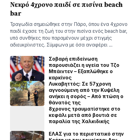
Νεκρό 4χρονο παιδί σε πισίνα beach
bar
Τραγωδία σημειώθηκε στην Πάρο, όπου ένα 4χρονο
παιδί έχασε τη ζωή του στην πισίνα ενός beach bar,
υπό συνθήκες που παραμένουν μέχρι στιγμής
αδιευκρίνιστες. Σύμφωνα με όσα αναφέρει …
Σοβαρή επιδείνωση
παρουσιάζει η υγεία του Τζο
Μπάιντεν – Εξαπλώθηκε ο
καρκίνος
Λυκαβηττός: Σε 57χρονη
αγνοούμενη από την Κυψέλη
ανήκει η σορός – Από πτώση ο
θάνατός της
8χρονος τραυματίστηκε στο
κεφάλι μετά από βουτιά σε
παραλία της Χαλκιδικής
ΕΛΑΣ για το περιστατικό στην