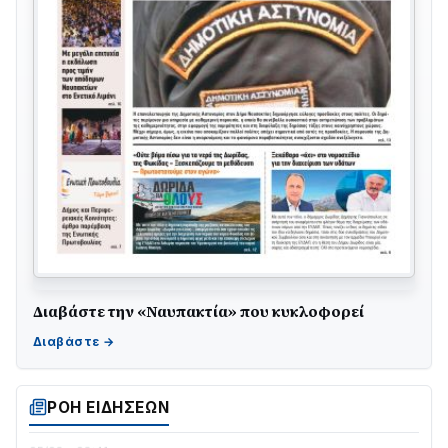
Διαβάστε την «Ναυπακτία» που κυκλοφορεί
Γιορτή της Τράτας 2026 | Ερατεινή Δωρίδας:
Παράδοση, Χορός & Γλέντι!
08/08 • 12:01
ΡΟΗ ΕΙΔΗΣΕΩΝ
ΤΟ ΠΑΡΤΥ ΣΥΝΕΧΙΖΕΤΑΙ…
05/08 • 08:41