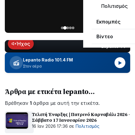
ΣΥΝΕΧΙΖΕΤΑΙ…
Πολιτισμός
Νέα
Εκπομπές
ανάρτηση
του
Βίντεο
Ανδρέα
Κωτσανά
Ήχος
Lepanto TV
LIVE
για
τα
Lepanto Radio 101.4 FM
▶
μεγάλα
Στον αέρα
έργα
του
Δήμου
Άρθρα με ετικέτα lepanto…
Βρέθηκαν
1
άρθρα με αυτή την ετικέτα.
Τελετή Έναρξης | Πατρινό Καρναβάλι 2026 -
Σάββατο 17 Ιανουαρίου 2026
16 Ιαν 2026 17:36
σε
Πολιτισμός