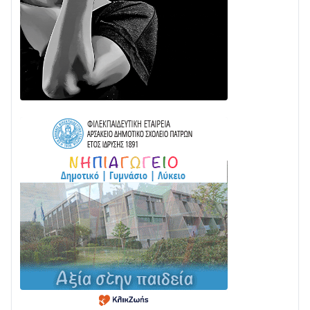
στην ΕΥΔΑΠ»
28/07 • 21:46
Διαβάστε την «Ναυπακτία» που κυκλοφορεί
24/07 • 11:31
Γιορτή της Τράτας 2026 | Ερατεινή Δωρίδας:
Παράδοση, Χορός & Γλέντι!
08/08 • 12:01
ΤΟ ΠΑΡΤΥ ΣΥΝΕΧΙΖΕΤΑΙ…
05/08 • 08:41
Στο σκοτάδι μεγάλο μέρος στο Λυγιά Ναυπάκτου
04/08 • 19:47
Σε τροχιά υλοποίησης η Παράκαμψη του Κέντρου
της Ναυπάκτου
04/08 • 12:08
Σε φουλ ρυθμούς το τμήμα Βόνιτσα – Άγιος Νικόλαος
| Αυτοψία Καββαδά
03/08 • 11:11