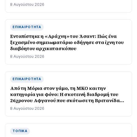
8 Αυγούστου 2026
ΕΠΙΚΑΙΡΌΤΗΤΑ
Εντοπίστηκε η «Αράχνη» του Άσαντ: Πώς ένα
ξεχασμένο σημειωματάριο οδήγησε στα ίχνη του
διαβόητου αρχικατασκόπου
8 Αυγούστου 2026
ΕΠΙΚΑΙΡΌΤΗΤΑ
Από τη Μόρια στον γάμο, τη ΜΚΟ και την
κατηγορία για φόνο: Η σκοτεινή διαδρομή του
26χρονου Αφγανού που σκότωσε τη Βρετανίδα
στην Κυψέλη
8 Αυγούστου 2026
ΤΟΠΙΚΆ