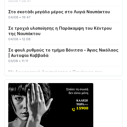
Στο σκοτάδι μεγάλο μέρος στο Λυγιά Ναυπάκτου
04/08 • 19:47
Σε τροχιά υλοποίησης η Παράκαμψη του Κέντρου
της Ναυπάκτου
04/08 • 12:08
Σε φουλ ρυθμούς το τμήμα Βόνιτσα – Άγιος Νικόλαος
| Αυτοψία Καββαδά
03/08 • 11:11
Με Αρχιερατική Λαμπρότητα η Πανήγυρη της
Μεταμορφώσεως του Σωτήρος στο Γολέμι
03/08 • 07:45
Ενισχύεται η Πολιτική Προστασία στο Δήμο Αγρινίου
με δύο νέα υδροφόρα οχήματα
02/08 • 18:26
Διαβάστε την «Ναυπακτία» που κυκλοφορεί
31/07 • 08:16
Δωρίδα για Όλους: «Καμία εκχώρηση των νερών