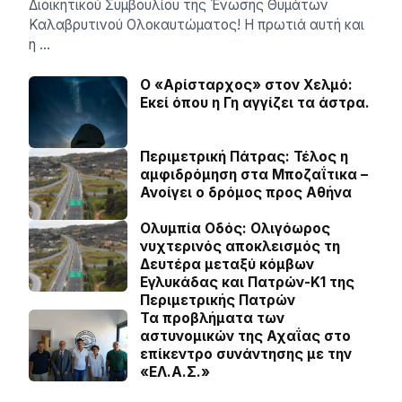
Διοικητικού Συμβουλίου της Ένωσης Θυμάτων
Καλαβρυτινού Ολοκαυτώματος! Η πρωτιά αυτή και
η …
Ο «Αρίσταρχος» στον Χελμό:
Εκεί όπου η Γη αγγίζει τα άστρα.
Περιμετρική Πάτρας: Τέλος η
αμφιδρόμηση στα Μποζαΐτικα –
Ανοίγει ο δρόμος προς Αθήνα
Ολυμπία Οδός: Ολιγόωρος
νυχτερινός αποκλεισμός τη
Δευτέρα μεταξύ κόμβων
Εγλυκάδας και Πατρών-Κ1 της
Περιμετρικής Πατρών
Τα προβλήματα των
αστυνομικών της Αχαΐας στο
επίκεντρο συνάντησης με την
«ΕΛ.Α.Σ.»