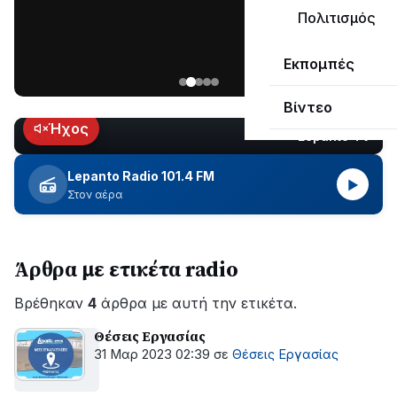
ΣΥΝΕΧΙΖΕΤΑΙ…
Πολιτισμός
Νέα
Εκπομπές
ανάρτηση
του
Βίντεο
Ανδρέα
Κωτσανά
Ήχος
Lepanto TV
LIVE
για
τα
Lepanto Radio 101.4 FM
▶
μεγάλα
Στον αέρα
έργα
του
Δήμου
Άρθρα με ετικέτα radio
Βρέθηκαν
4
άρθρα με αυτή την ετικέτα.
Θέσεις Εργασίας
31 Μαρ 2023 02:39
σε
Θέσεις Εργασίας