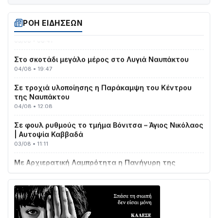
08/08 • 12:01
ΤΟ ΠΑΡΤΥ ΣΥΝΕΧΙΖΕΤΑΙ…
ΡΟΗ ΕΙΔΗΣΕΩΝ
05/08 • 08:41
Στο σκοτάδι μεγάλο μέρος στο Λυγιά Ναυπάκτου
04/08 • 19:47
Σε τροχιά υλοποίησης η Παράκαμψη του Κέντρου
της Ναυπάκτου
04/08 • 12:08
Σε φουλ ρυθμούς το τμήμα Βόνιτσα – Άγιος Νικόλαος
| Αυτοψία Καββαδά
03/08 • 11:11
Με Αρχιερατική Λαμπρότητα η Πανήγυρη της
Μεταμορφώσεως του Σωτήρος στο Γολέμι
03/08 • 07:45
Ενισχύεται η Πολιτική Προστασία στο Δήμο Αγρινίου
με δύο νέα υδροφόρα οχήματα
02/08 • 18:26