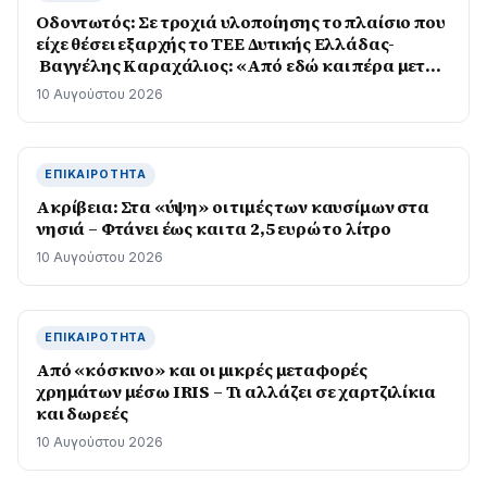
Οδοντωτός: Σε τροχιά υλοποίησης το πλαίσιο που
είχε θέσει εξαρχής το ΤΕΕ Δυτικής Ελλάδας-
Βαγγέλης Καραχάλιος: «Από εδώ και πέρα μετρά
το αποτέλεσμα στο πεδίο»
10 Αυγούστου 2026
ΕΠΙΚΑΙΡΌΤΗΤΑ
Ακρίβεια: Στα «ύψη» οι τιμές των καυσίμων στα
νησιά – Φτάνει έως και τα 2,5 ευρώ το λίτρο
10 Αυγούστου 2026
ΕΠΙΚΑΙΡΌΤΗΤΑ
Από «κόσκινο» και οι μικρές μεταφορές
χρημάτων μέσω IRIS – Τι αλλάζει σε χαρτζιλίκια
και δωρεές
10 Αυγούστου 2026