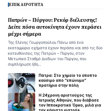
ΕΠΙΚΑΙΡΟΤΗΤΑ
Πατρών – Πύργου: Ρεκόρ διέλευσης!
Δείτε πόσα αυτοκίνητα έχουν περάσει
μέχρι σήμερα
Της Ελένης Γεωργοπούλου Πάνω από ένα
εκατοµµύριο οχήµατα έχουν περάσει και από τις δύο
κατευθύνσεις της Πατρών – Πύργου, στον
Μετωπικό Σταθµό ∆ιοδίων του Πύργου, που
συµπλήρωσε ήδη…
Πάτρα: Στο χημείο το ύποπτο
καύσιμο από “επώνυμο”
πρατήριο στην πόλη
Η 24χρονη αριστούχος της
Ιατρικής Αθηνών, που διάβασε
τον Ιπποκρατικό Όρκο, μιλά για
τον «άριστο γιατρό»