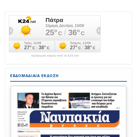
πρόγνωση καιρού από το k24.net