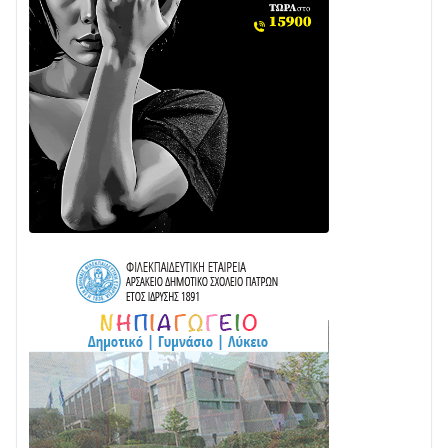
Διαβάστε την «Ναυπακτία» που κυκλοφορεί
31/07 • 08:16
Δωρίδα για Όλους: «Καμία εκχώρηση των νερών
στην ΕΥΔΑΠ»
28/07 • 21:46
Διαβάστε την «Ναυπακτία» που κυκλοφορεί
24/07 • 11:31
Γιορτή της Τράτας 2026 | Ερατεινή Δωρίδας:
Παράδοση, Χορός & Γλέντι!
08/08 • 12:01
ΤΟ ΠΑΡΤΥ ΣΥΝΕΧΙΖΕΤΑΙ…
05/08 • 08:41
Στο σκοτάδι μεγάλο μέρος στο Λυγιά Ναυπάκτου
04/08 • 19:47
Σε τροχιά υλοποίησης η Παράκαμψη του Κέντρου
της Ναυπάκτου
04/08 • 12:08