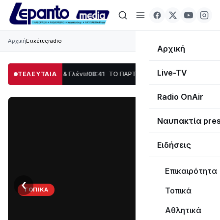
Αρχική
Ετικέτες
radio
Αρχική
Live-TV
, Χορός & Γλέντι!
ΤΕΛΕΥΤΑΙΑ
08:41
ΤΟ ΠΑΡΤΥ ΣΥΝΕΧΙΖΕΤΑΙ…
19:47
Στο σκοτάδι μεγά
Radio OnAir
Ναυπακτία pre
Ειδήσεις
Επικαιρότητα
‹
›
Τοπικά
ΤΟΠΙΚΆ
ΤΟ
Αθλητικά
ΠΑΡΤΥ