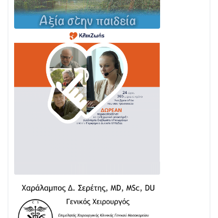
Σε φουλ ρυθμούς το τμήμα Βόνιτσα – Άγιος Νικόλαος
| Αυτοψία Καββαδά
03/08 • 11:11
Με Αρχιερατική Λαμπρότητα η Πανήγυρη της
Μεταμορφώσεως του Σωτήρος στο Γολέμι
03/08 • 07:45
Ενισχύεται η Πολιτική Προστασία στο Δήμο Αγρινίου
με δύο νέα υδροφόρα οχήματα
02/08 • 18:26
Διαβάστε την «Ναυπακτία» που κυκλοφορεί
31/07 • 08:16
Δωρίδα για Όλους: «Καμία εκχώρηση των νερών
στην ΕΥΔΑΠ»
28/07 • 21:46
Διαβάστε την «Ναυπακτία» που κυκλοφορεί
24/07 • 11:31