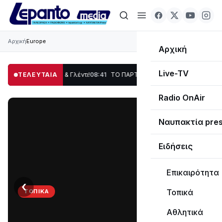
Αρχική
Europe
Αρχική
Live-TV
 Χορός & Γλέντι!
ΤΕΛΕΥΤΑΙΑ
08:41
ΤΟ ΠΑΡΤΥ ΣΥΝΕΧΙΖΕΤΑΙ…
19:47
Στο σκοτάδι μεγάλ
Radio OnAir
Ναυπακτία pre
Ειδήσεις
Επικαιρότητα
‹
›
Τοπικά
ΤΟΠΙΚΆ
ΤΟ
Αθλητικά
ΠΑΡΤΥ