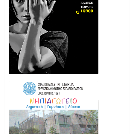
Διαβάστε την «Ναυπακτία» που κυκλοφορεί
31/07 • 08:16
Δωρίδα για Όλους: «Καμία εκχώρηση των νερών
στην ΕΥΔΑΠ»
28/07 • 21:46
Διαβάστε την «Ναυπακτία» που κυκλοφορεί
24/07 • 11:31
Γιορτή της Τράτας 2026 | Ερατεινή Δωρίδας:
Παράδοση, Χορός & Γλέντι!
08/08 • 12:01
ΤΟ ΠΑΡΤΥ ΣΥΝΕΧΙΖΕΤΑΙ…
05/08 • 08:41
Στο σκοτάδι μεγάλο μέρος στο Λυγιά Ναυπάκτου
04/08 • 19:47
Σε τροχιά υλοποίησης η Παράκαμψη του Κέντρου
της Ναυπάκτου