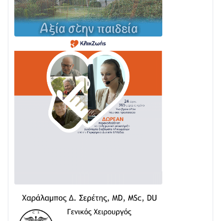
04/08 • 12:08
Σε φουλ ρυθμούς το τμήμα Βόνιτσα – Άγιος Νικόλαος
| Αυτοψία Καββαδά
03/08 • 11:11
Με Αρχιερατική Λαμπρότητα η Πανήγυρη της
Μεταμορφώσεως του Σωτήρος στο Γολέμι
03/08 • 07:45
Ενισχύεται η Πολιτική Προστασία στο Δήμο Αγρινίου
με δύο νέα υδροφόρα οχήματα
02/08 • 18:26
Διαβάστε την «Ναυπακτία» που κυκλοφορεί
31/07 • 08:16
Δωρίδα για Όλους: «Καμία εκχώρηση των νερών
στην ΕΥΔΑΠ»
28/07 • 21:46
Διαβάστε την «Ναυπακτία» που κυκλοφορεί
24/07 • 11:31