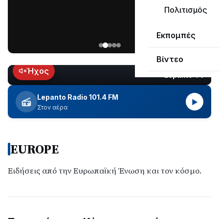
ΣΥΝΕΧΙΖΕΤΑΙ…
Πολιτισμός
Νέα
Εκπομπές
ανάρτηση
του
Βίντεο
Ανδρέα
Κωτσανά
Ήχος
Lepanto TV
LIVE
για
τα
Lepanto Radio 101.4 FM
▶
μεγάλα
Στον αέρα
έργα
του
Δήμου
EUROPE
Ειδήσεις από την Ευρωπαϊκή Ένωση και τον κόσμο.