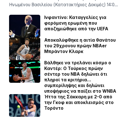
Ηνωμένου Βασιλείου (Κατατακτήριες Δοκιμές) 14:0…
Ινφαντίνο: Καταγγελίες για
φερόμενη ερωμένη που
αποζημιώθηκε από την UEFA
Αποκαλύφθηκε η αιτία θανάτου
του 29χρονου πρώην NBAer
Μπράντον Κλαρκ
Βάλθηκε να τρελάνει κόσμο ο
Καντέρ: Ο Τούρκος πρώην
σέντερ του NBA δηλώνει ότι
πληροί τα κριτήρια…
συμπερίληψης και δηλώνει
υποψήφιος να παίξει στο WNBA
Ήττα της Σάκκαρη με 2-0 από
την Γκοφ και αποκλεισμός στο
Τορόντο