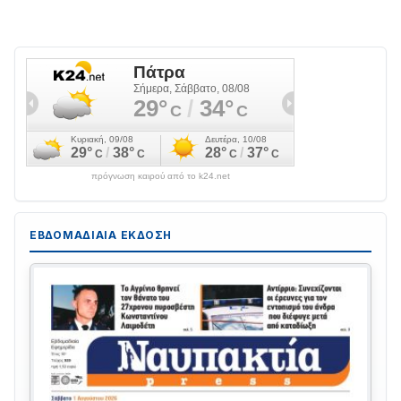
πρόγνωση καιρού από το k24.net