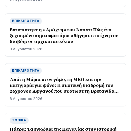
ΕΠΙΚΑΙΡΌΤΗΤΑ
Εντοπίστηκε η «Αράχνη» του Άσαντ: Πώς ένα
ξεχασμένο σημειωματάριο οδήγησε στα ίχνη του
διαβόητου αρχικατασκόπου
8 Αυγούστου 2026
ΕΠΙΚΑΙΡΌΤΗΤΑ
Από τη Μόρια στον γάμο, τη ΜΚΟ και την
κατηγορία για φόνο: Η σκοτεινή διαδρομή του
26χρονου Αφγανού που σκότωσε τη Βρετανίδα
στην Κυψέλη
8 Αυγούστου 2026
ΤΟΠΙΚΆ
Πάτρα: Τα εγκώμια της Παναγίας στην ιστορική