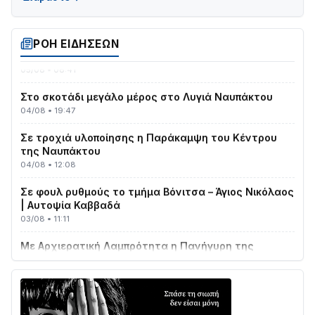
08/08 • 12:01
ΤΟ ΠΑΡΤΥ ΣΥΝΕΧΙΖΕΤΑΙ…
ΡΟΗ ΕΙΔΗΣΕΩΝ
05/08 • 08:41
Στο σκοτάδι μεγάλο μέρος στο Λυγιά Ναυπάκτου
04/08 • 19:47
Σε τροχιά υλοποίησης η Παράκαμψη του Κέντρου
της Ναυπάκτου
04/08 • 12:08
Σε φουλ ρυθμούς το τμήμα Βόνιτσα – Άγιος Νικόλαος
| Αυτοψία Καββαδά
03/08 • 11:11
Με Αρχιερατική Λαμπρότητα η Πανήγυρη της
Μεταμορφώσεως του Σωτήρος στο Γολέμι
03/08 • 07:45
Ενισχύεται η Πολιτική Προστασία στο Δήμο Αγρινίου
με δύο νέα υδροφόρα οχήματα
02/08 • 18:26