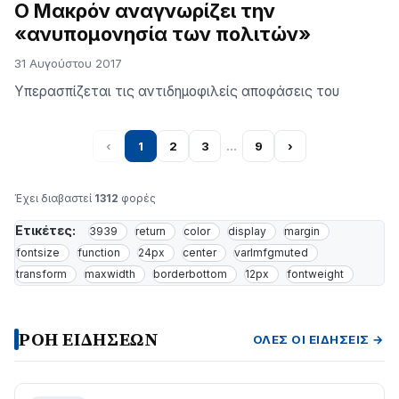
Ο Μακρόν αναγνωρίζει την
«ανυπομονησία των πολιτών»
31 Αυγούστου 2017
Υπερασπίζεται τις αντιδημοφιλείς αποφάσεις του
‹
1
2
3
…
9
›
Έχει διαβαστεί
1312
φορές
Ετικέτες:
3939
return
color
display
margin
fontsize
function
24px
center
varlmfgmuted
transform
maxwidth
borderbottom
12px
fontweight
ΡΟΗ ΕΙΔΗΣΕΩΝ
ΌΛΕΣ ΟΙ ΕΙΔΉΣΕΙΣ →