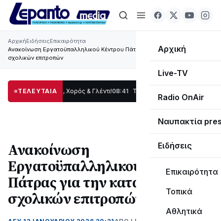
Αρχική
Ειδήσεις
Επικαιρότητα
Αρχική
Ανακοίνωση Εργατοϋπαλληλικού Κέντρου Πάτρας για την κατάργηση των
σχολικών επιτροπών
Live-TV
: Παράδοση, Χορός & Γλέντι!
ΤΕΛΕΥΤΑΙΑ
08:41
ΤΟ ΠΑΡΤΥ ΣΥΝΕΧΙΖΕΤΑΙ…
19:47
Στο σκ
Radio OnAir
Ναυπακτία pre
Ανακοίνωση
Ειδήσεις
Εργατοϋπαλληλικού Κέντρου
Επικαιρότητα
Πάτρας για την κατάργηση των
Τοπικά
σχολικών επιτροπών
Αθλητικά