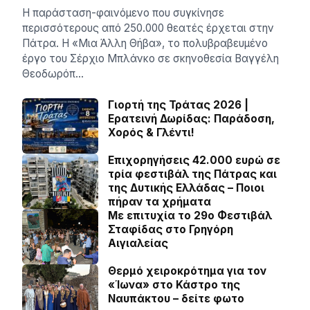
Η παράσταση-φαινόμενο που συγκίνησε
περισσότερους από 250.000 θεατές έρχεται στην
Πάτρα. Η «Μια Άλλη Θήβα», το πολυβραβευμένο
έργο του Σέρχιο Μπλάνκο σε σκηνοθεσία Βαγγέλη
Θεοδωρόπ…
Γιορτή της Τράτας 2026 |
Ερατεινή Δωρίδας: Παράδοση,
Χορός & Γλέντι!
Επιχορηγήσεις 42.000 ευρώ σε
τρία φεστιβάλ της Πάτρας και
της Δυτικής Ελλάδας – Ποιοι
πήραν τα χρήματα
Με επιτυχία το 29ο Φεστιβάλ
Σταφίδας στο Γρηγόρη
Aιγιαλείας
Θερμό χειροκρότημα για τον
«Ίωνα» στο Κάστρο της
Ναυπάκτου – δείτε φωτο