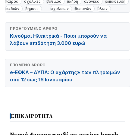
πάτρας
σχολικές
βάθμιας
πλήρη
ανάγκες
εκπαίδευση
παιδιών
δήμους
σχολείων
δαπανών
όλων
ΠΡΟΗΓΟΎΜΕΝΟ ΆΡΘΡΟ
Κινούμαι Ηλεκτρικά - Ποιοι μπορούν να
λάβουν επιδότηση 3.000 ευρώ
ΕΠΌΜΕΝΟ ΆΡΘΡΟ
e-ΕΦΚΑ – ΔΥΠΑ: Ο «χάρτης» των πληρωμών
από 12 έως 16 Ιανουαρίου
ΕΠΙΚΑΙΡΟΤΗΤΑ
Νεκρό 4χρονο παιδί σε πισίνα beach