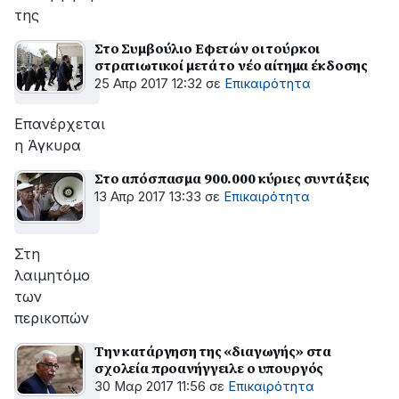
της
Στο Συμβούλιο Εφετών οι τούρκοι
στρατιωτικοί μετά το νέο αίτημα έκδοσης
25 Απρ 2017 12:32
σε
Επικαιρότητα
Επανέρχεται
η Άγκυρα
Στο απόσπασμα 900.000 κύριες συντάξεις
13 Απρ 2017 13:33
σε
Επικαιρότητα
Στη
λαιμητόμο
των
περικοπών
Την κατάργηση της «διαγωγής» στα
σχολεία προανήγγειλε ο υπουργός
30 Μαρ 2017 11:56
σε
Επικαιρότητα