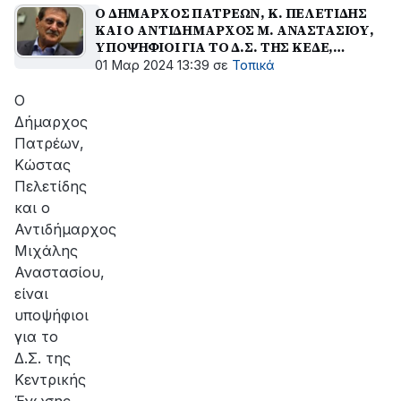
Ο ΔΗΜΑΡΧΟΣ ΠΑΤΡΕΩΝ, Κ. ΠΕΛΕΤΙΔΗΣ
ΚΑΙ Ο ΑΝΤΙΔΗΜΑΡΧΟΣ Μ. ΑΝΑΣΤΑΣΙΟΥ,
ΥΠΟΨΗΦΙΟΙ ΓΙΑ ΤΟ Δ.Σ. ΤΗΣ ΚΕΔΕ,
ΔΙΕΚΔΙΚΩΝΤΑΣ ΑΥΤΑ ΠΟΥ ΧΡΩΣΤΑΕΙ
01 Μαρ 2024 13:39
σε
Τοπικά
ΣΤΟΥΣ ΔΗΜΟΥΣ Η ΚΥΒΕΡΝΗΣΗ
Ο
Δήμαρχος
Πατρέων,
Κώστας
Πελετίδης
και ο
Αντιδήμαρχος
Μιχάλης
Αναστασίου,
είναι
υποψήφιοι
για το
Δ.Σ. της
Κεντρικής