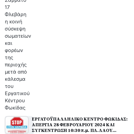
Σάββατο
17
Φλεβάρη
η κοινή
σύσκεψη
σωματείων
και
φορέων
της
περιοχής
μετά από
κάλεσμα
του
Εργατικού
Κέντρου
Φωκίδας
ΕΡΓΑΤΟΫΠΑΛΛΗΛΙΚΟ ΚΕΝΤΡΟ ΦΩΚΙΔΑΣ:
ΑΠΕΡΓΙΑ 28 ΦΕΒΡΟΥΑΡΙΟΥ 2024 ΚΑΙ
ΣΥΓΚΕΝΤΡΩΣΗ 10:30 π.μ. ΠΛ.ΛΑΟΥ