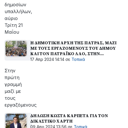
δημοσίων
υπαλλήλων,
αύριο
Τρίτη 21
Μαΐου
Η ΔΗΜΟΤΙΚΗ ΑΡΧΗ ΤΗΣ ΠΑΤΡΑΣ, ΜΑΖΙ
ΜΕ ΤΟΥΣ ΕΡΓΑΖΟΜΕΝΟΥΣ ΤΟΥ ΔΗΜΟΥ
ΚΑΙ ΤΟΝ ΠΑΤΡΑΪΚΟ ΛΑΟ, ΣΤΗΝ
ΣΥΓΚΕΝΤΡΩΣΗ ΚΑΙ ΤΗΝ ΠΟΡΕΙΑ ΤΟΥ
17 Απρ 2024 14:14
σε
Τοπικά
ΕΡΓΑΤΙΚΟΥ ΚΕΝΤΡΟΥ
Στην
πρώτη
γραμμή
μαζί με
τους
εργαζόμενους
ΔΗΛΩΣΗ ΚΩΣΤΑ ΚΑΡΠΕΤΑ ΓΙΑ ΤΟΝ
ΔΙΚΑΣΤΙΚΟ ΧΑΡΤΗ
09 Απρ 2024 13:56
σε
Τοπικά