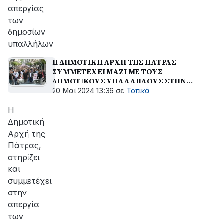
απεργίας
των
δημοσίων
υπαλλήλων
Η ΔΗΜΟΤΙΚΗ ΑΡΧΗ ΤΗΣ ΠΑΤΡΑΣ
ΣΥΜΜΕΤΕΧΕΙ ΜΑΖΙ ΜΕ ΤΟΥΣ
ΔΗΜΟΤΙΚΟΥΣ ΥΠΑΛΛΗΛΟΥΣ ΣΤΗΝ
ΑΥΡΙΑΝΗ ΑΠΕΡΓΙΑ
20 Μαϊ 2024 13:36
σε
Τοπικά
Η
Δημοτική
Αρχή της
Πάτρας,
στηρίζει
και
συμμετέχει
στην
απεργία
των