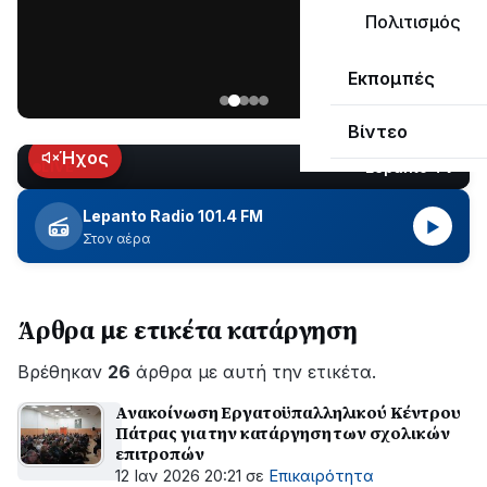
μεγάλο
Πολιτισμός
μέρος
Χωρίς
στο
Εκπομπές
ηλεκτροδότηση
Λυγιά
οι
Ναυπάκτου
Βίντεο
περιοχές
εδώ
Ήχος
Lepanto TV
LIVE
και
περίπου
Lepanto Radio 101.4 FM
▶
δύο
Στον αέρα
ώρες
–
Σε
Άρθρα με ετικέτα κατάργηση
εξέλιξη
οι
Βρέθηκαν
εργασίες
26
άρθρα με αυτή την ετικέτα.
του
Ανακοίνωση Εργατοϋπαλληλικού Κέντρου
ΔΕΔΔΗΕ
Πάτρας για την κατάργηση των σχολικών
για
επιτροπών
την
12 Ιαν 2026 20:21
σε
Επικαιρότητα