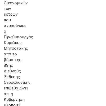
Οικονομικών
των
μέτρων
που
ανακοίνωσε
ο
Πρωθυπουργός
Κυριάκος
Μητσοτάκης
από το
βήμα της
89ης
Διεθνούς
Έκθεσης
Θεσσαλονίκης,
επιβεβαιώνει
ότι η
Κυβέρνηση
υλοποιεί