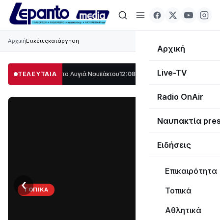
Αρχική
Ετικέτες
κατάργηση
Αρχική
Live-TV
άλο μέρος στο Λυγιά Ναυπάκτου
ΤΕΛΕΥΤΑΙΑ
12:08
Σε τροχιά υλοποίησης η Παράκαμψη 
Radio OnAir
Ναυπακτία pre
Ειδήσεις
Επικαιρότητα
‹
›
Τοπικά
ΤΟΠΙΚΆ
Στο
Αθλητικά
σκοτάδι