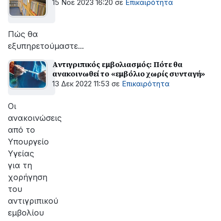
15 Νοε 2023 16:20
σε
Επικαιρότητα
Πώς θα
εξυπηρετούμαστε...
Αντιγριπικός εμβολιασμός: Πότε θα
ανακοινωθεί το «εμβόλιο χωρίς συνταγή»
13 Δεκ 2022 11:53
σε
Επικαιρότητα
Oι
ανακοινώσεις
από το
Υπουργείο
Υγείας
για τη
χορήγηση
του
αντιγριπικού
εμβολίου