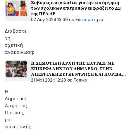
Σοβαρές επιφυλάξεις για την κατάργηση
των σχολικών επιτροπών εκφράζει το ΔΣ
της ΠΕΔ.ΔΕ
02 Αυγ 2024 13:39
σε
Επικαιρότητα
Διαβάστε
τη
σχετική
ανακοίνωση:
Η ΔΗΜΟΤΙΚΗ ΑΡΧΗ ΤΗΣ ΠΑΤΡΑΣ, ΜΕ
ΕΠΙΚΕΦΑΛΗΣ ΤΟΝ ΔΗΜΑΡΧΟ, ΣΤΗΝ
ΑΠΕΡΓΙΑΚΗ ΣΥΓΚΕΝΤΡΩΣΗ ΚΑΙ ΠΟΡΕΙΑ
ΤΩΝ ΔΗΜΟΣΙΩΝ ΥΠΑΛΛΗΛΩΝ
21 Μαϊ 2024 12:28
σε
Τοπικά
Η
Δημοτική
Αρχή της
Πάτρας,
με
επικεφαλής