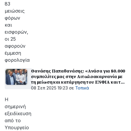
83
μειώσεις
φόρων
και
εισφορών,
οι 25
αφορούν
έμμεση
φορολογία
Θανάσης Παπαθανάσης: «Ανάσα για 80.000
συμπολίτες μας στην Αιτωλοακαρνανία με
τη μείωση και κατάργηση του ΕΝΦΙΑ και τη
μείωση κατά 50% της φορολογίας στους
08 Σεπ 2025 19:23
σε
Τοπικά
επαγγελματίες σε οικισμούς κάτω από 1500
κατοίκους»
Η
σημερινή
εξειδίκευση
από το
Υπουργείο