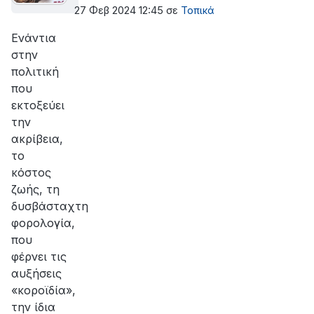
''ΤΑ ΚΕΡΔΗ ΤΟΥΣ Ή ΟΙ ΖΩΕΣ ΜΑΣ''
27 Φεβ 2024 12:45
σε
Τοπικά
Ενάντια
στην
πολιτική
που
εκτοξεύει
την
ακρίβεια,
το
κόστος
ζωής, τη
δυσβάσταχτη
φορολογία,
που
φέρνει τις
αυξήσεις
«κοροϊδία»,
την ίδια