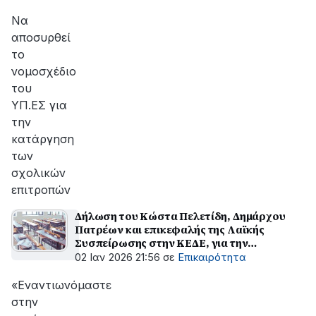
αποκατάσταση
της
Να
βλάβης
αποσυρθεί
το
νομοσχέδιο
του
ΥΠ.ΕΣ για
την
κατάργηση
των
σχολικών
επιτροπών
Δήλωση του Κώστα Πελετίδη, Δημάρχου
Πατρέων και επικεφαλής της Λαϊκής
Συσπείρωσης στην ΚΕΔΕ, για την
κατάργηση των Σχολικών Επιτροπών
02 Ιαν 2026 21:56
σε
Επικαιρότητα
«Εναντιωνόμαστε
στην