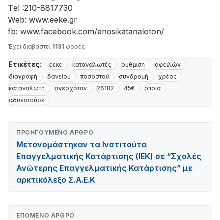
Τel :210-8817730
Web: www.eeke.gr
fb: www.facebook.com/enosikatanaloton/
Έχει διαβαστεί
1131
φορές
Ετικέτες:
εεκε
καταναλωτές
ρύθμιση
οφειλών
διαγραφή
δανείου
ποσοστού
συνδρομή
χρέος
καταναλωτή
ανερχόταν
26182
45€
οποία
αδυνατούσε
ΠΡΟΗΓΟΎΜΕΝΟ ΆΡΘΡΟ
Μετονομάστηκαν τα Ινστιτούτα
Επαγγελµατικής Κατάρτισης (ΙΕΚ) σε “Σχολές
Ανώτερης Επαγγελµατικής Κατάρτισης” µε
αρκτικόλεξο Σ.Α.Ε.Κ
ΕΠΌΜΕΝΟ ΆΡΘΡΟ