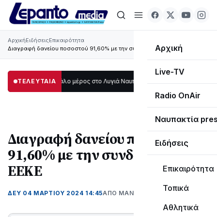
Αρχική
Ειδήσεις
Επικαιρότητα
Αρχική
Διαγραφή δανείου ποσοστού 91,60% με την συνδρομή της ΕΕΚΕ
Live-TV
 σκοτάδι μεγάλο μέρος στο Λυγιά Ναυπάκτου
ΤΕΛΕΥΤΑΙΑ
12:08
Σε τροχιά υλοποίησης η
Radio OnAir
Ναυπακτία pre
Διαγραφή δανείου ποσοστού
Ειδήσεις
91,60% με την συνδρομή της
ΕΕΚΕ
Επικαιρότητα
Τοπικά
ΔΕΥ 04 ΜΑΡΤΊΟΥ 2024 14:45
ΑΠΌ ΜΑΝΤΩ ΚΑΠΕΝΤΖΩΝΗ
Αθλητικά