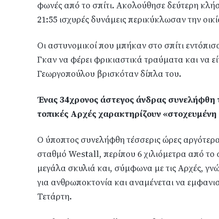
φωνές από το σπίτι. Ακολούθησε δεύτερη κλήσ
21:55 ισχυρές δυνάμεις περικύκλωσαν την οικί
Οι αστυνομικοί που μπήκαν στο σπίτι εντόπισα
Γκαν να φέρει φρικιαστικά τραύματα και να ε
Γεωργοπούλου βρισκόταν δίπλα του.
Ένας 34χρονος άστεγος άνδρας συνελήφθη το
τοπικές Αρχές χαρακτηρίζουν «στοχευμένη 
Ο ύποπτος συνελήφθη τέσσερις ώρες αργότερα,
σταθμό Westall, περίπου 6 χιλιόμετρα από το 
μεγάλα σκυλιά και, σύμφωνα με τις Αρχές, γν
για ανθρωποκτονία και αναμένεται να εμφανισ
Τετάρτη.