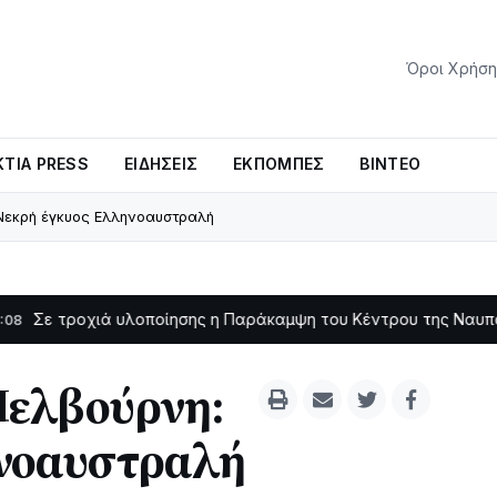
Όροι Χρήση
ΤΊΑ PRESS
ΕΙΔΉΣΕΙΣ
ΕΚΠΟΜΠΈΣ
ΒΊΝΤΕΟ
Νεκρή έγκυος Ελληνοαυστραλή
οχιά υλοποίησης η Παράκαμψη του Κέντρου της Ναυπάκτου
11:11
Μελβούρνη:
ηνοαυστραλή