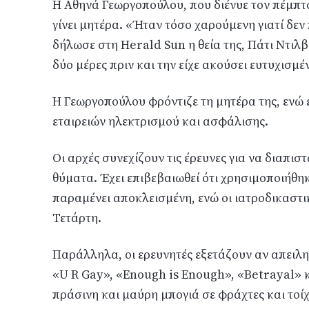
Η Αθηνά Γεωργοπούλου, που διένυε τον πέμπτ
γίνει μητέρα. «Ήταν τόσο χαρούμενη γιατί δεν
δήλωσε στη Herald Sun η θεία της, Πάτι Ντιλβ
δύο μέρες πριν και την είχε ακούσει ευτυχισμέ
Η Γεωργοπούλου φρόντιζε τη μητέρα της, ενώ
εταιρειών ηλεκτρισμού και ασφάλισης.
Οι αρχές συνεχίζουν τις έρευνες για να διαπισ
θύματα. Έχει επιβεβαιωθεί ότι χρησιμοποιήθηκ
παραμένει αποκλεισμένη, ενώ οι ιατροδικαστι
Τετάρτη.
Παράλληλα, οι ερευνητές εξετάζουν αν απειλητ
«U R Gay», «Enough is Enough», «Betrayal» κ
πράσινη και μαύρη μπογιά σε φράχτες και τοίχ