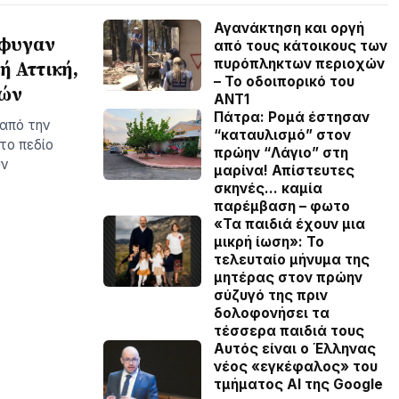
Αγανάκτηση και οργή
έφυγαν
από τους κάτοικους των
πυρόπληκτων περιοχών
ή Αττική,
– To οδοιπορικό του
τών
ΑΝΤ1
Πάτρα: Ρομά έστησαν
 από την
“καταυλισμό” στον
το πεδίο
πρώην “Λάγιο” στη
υν
μαρίνα! Απίστευτες
σκηνές… καμία
παρέμβαση – φωτο
«Τα παιδιά έχουν μια
μικρή ίωση»: Το
τελευταίο μήνυμα της
μητέρας στον πρώην
σύζυγό της πριν
δολοφονήσει τα
τέσσερα παιδιά τους
Αυτός είναι ο Έλληνας
νέος «εγκέφαλος» του
τμήματος AI της Google