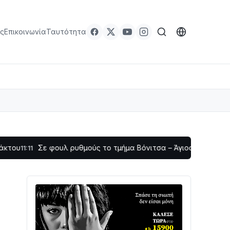
ς
Επικοινωνία
Ταυτότητα
Σε φουλ ρυθμούς το τμήμα Βόνιτσα – Άγιος Νικόλαος | Αυτοψί