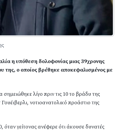
ης
αλία η υπόθεση δολοφονίας μιας 39χρονης
ου της, ο οποίος βρέθηκε αποκεφαλισμένος με
 σημειώθηκε λίγο πριν τις 10 το βράδυ της
 Γουέιβερλι, νοτιοανατολικό προάστιο της
, όταν γείτονας ανέφερε ότι άκουσε δυνατές