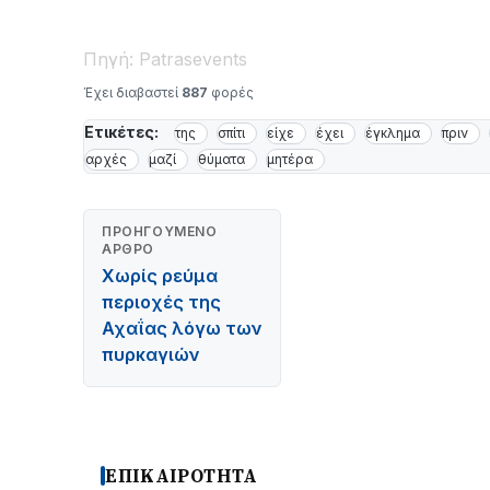
Πηγή: Patrasevents
Έχει διαβαστεί
887
φορές
Ετικέτες:
της
σπίτι
είχε
έχει
έγκλημα
πριν
αρχές
μαζί
θύματα
μητέρα
ΠΡΟΗΓΟΎΜΕΝΟ
ΆΡΘΡΟ
Χωρίς ρεύμα
περιοχές της
Αχαΐας λόγω των
πυρκαγιών
ΕΠΙΚΑΙΡΟΤΗΤΑ