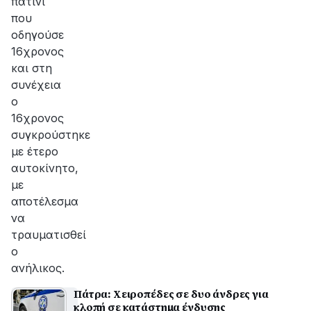
πατίνι
που
οδηγούσε
16χρονος
και στη
συνέχεια
ο
16χρονος
συγκρούστηκε
με έτερο
αυτοκίνητο,
με
αποτέλεσμα
να
τραυματισθεί
ο
ανήλικος.
Πάτρα: Χειροπέδες σε δυο άνδρες για
κλοπή σε κατάστημα ένδυσης