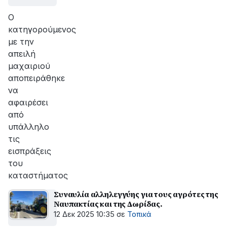
Ο
κατηγορούμενος
με την
απειλή
μαχαιριού
αποπειράθηκε
να
αφαιρέσει
από
υπάλληλο
τις
εισπράξεις
του
καταστήματος
Συναυλία αλληλεγγύης για τους αγρότες της
Ναυπακτίας και της Δωρίδας.
12 Δεκ 2025 10:35
σε
Τοπικά