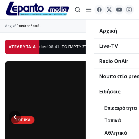
Αρχική
Ετικέτες
βράδυ
Αρχική
Live-TV
, Χορός & Γλέντι!
ΤΕΛΕΥΤΑΙΑ
08:41
ΤΟ ΠΑΡΤΥ ΣΥΝΕΧΙΖΕΤΑΙ…
19:47
Στο σκοτάδι μεγά
Radio OnAir
Ναυπακτία pre
Ειδήσεις
Επικαιρότητα
‹
›
Τοπικά
ΤΟΠΙΚΆ
ΤΟ
Αθλητικά
ΠΑΡΤΥ