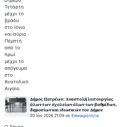
σήμερα
Τετάρτη
μέχρι το
βράδυ
στο Ιόνιο
και αύριο
Πέμπτη
από το
πρωί
μέχρι το
απόγευμα
στο
Ανατολικό
Αιγαίο.
Δήμος Πατρέων: Αναστολή λειτουργίας
όλων των σχολείων όλων των βαθμίδων,
δημοσίων και ιδιωτικών του Δήμου
20 Ιαν 2026 21:09
σε
Επικαιρότητα
Ο Δήμος