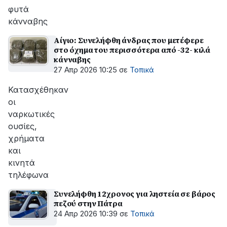
φυτά
κάνναβης
Αίγιο: Συνελήφθη άνδρας που μετέφερε
στο όχημα του περισσότερα από -32- κιλά
κάνναβης
27 Απρ 2026 10:25
σε
Τοπικά
Κατασχέθηκαν
οι
ναρκωτικές
ουσίες,
χρήματα
και
κινητά
τηλέφωνα
Συνελήφθη 12χρονος για ληστεία σε βάρος
πεζού στην Πάτρα
24 Απρ 2026 10:39
σε
Τοπικά