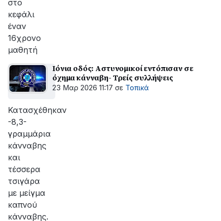
στο
κεφάλι
έναν
16χρονο
μαθητή
Ιόνια οδός: Αστυνομικοί εντόπισαν σε
όχημα κάνναβη- Τρείς συλλήψεις
23 Μαρ 2026 11:17
σε
Τοπικά
Κατασχέθηκαν
-8,3-
γραμμάρια
κάνναβης
και
τέσσερα
τσιγάρα
με μείγμα
καπνού
κάνναβης.