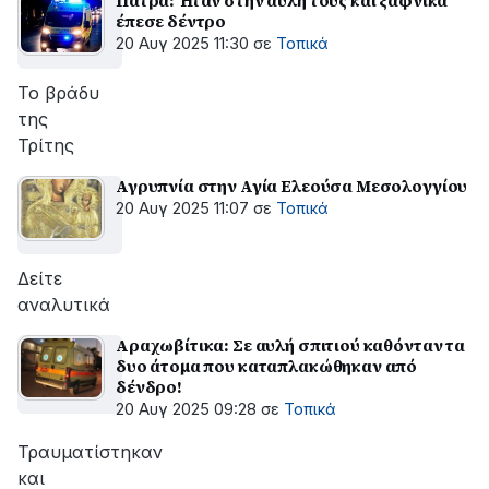
Πάτρα: Ήταν στην αυλή τους και ξαφνικά
έπεσε δέντρο
20 Αυγ 2025 11:30
σε
Τοπικά
Το βράδυ
της
Τρίτης
Αγρυπνία στην Αγία Ελεούσα Μεσολογγίου
20 Αυγ 2025 11:07
σε
Τοπικά
Δείτε
αναλυτικά
Αραχωβίτικα: Σε αυλή σπιτιού καθόνταν τα
δυο άτομα που καταπλακώθηκαν από
δένδρο!
20 Αυγ 2025 09:28
σε
Τοπικά
Τραυματίστηκαν
και