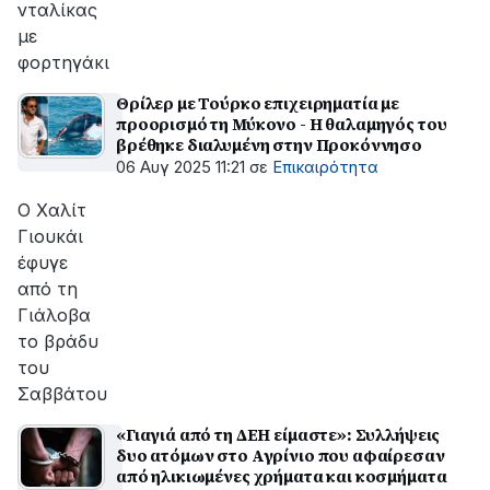
νταλίκας
με
φορτηγάκι
Θρίλερ με Τούρκο επιχειρηματία με
προορισμό τη Μύκονο - Η θαλαμηγός του
βρέθηκε διαλυμένη στην Προκόννησο
06 Αυγ 2025 11:21
σε
Επικαιρότητα
Ο Χαλίτ
Γιουκάι
έφυγε
από τη
Γιάλοβα
το βράδυ
του
Σαββάτου
«Γιαγιά από τη ΔΕΗ είμαστε»: Συλλήψεις
δυο ατόμων στο Αγρίνιο που αφαίρεσαν
από ηλικιωμένες χρήματα και κοσμήματα