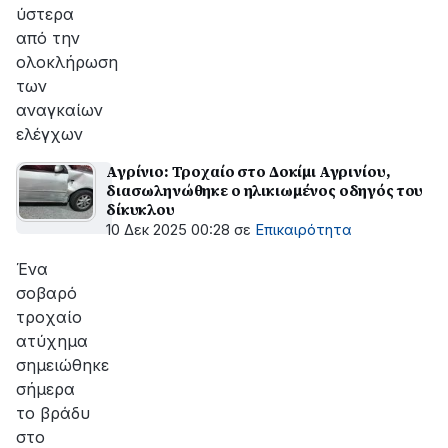
ύστερα
από την
ολοκλήρωση
των
αναγκαίων
ελέγχων
Αγρίνιο: Τροχαίο στο Δοκίμι Αγρινίου,
διασωληνώθηκε ο ηλικιωμένος οδηγός του
δίκυκλου
10 Δεκ 2025 00:28
σε
Επικαιρότητα
Ένα
σοβαρό
τροχαίο
ατύχημα
σημειώθηκε
σήμερα
το βράδυ
στο