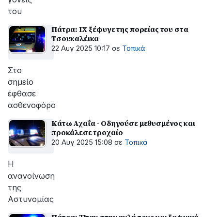
του
Πάτρα: ΙΧ ξέφυγε της πορείας του στα
Τσουκαλέικα
22 Αυγ 2025 10:17
σε
Τοπικά
Στο
σημείο
έφθασε
ασθενοφόρο
Κάτω Αχαΐα - Οδηγούσε μεθυσμένος και
προκάλεσε τροχαίο
20 Αυγ 2025 15:08
σε
Τοπικά
Η
ανανοίνωση
της
Αστυνομίας