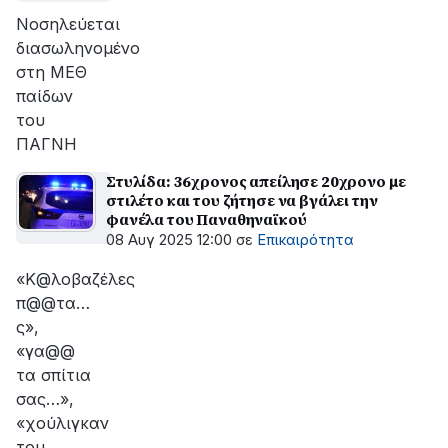
Νοσηλεύεται
διασωληνομένο
στη ΜΕΘ
παίδων
του
ΠΑΓΝΗ
Στυλίδα: 36χρονος απείλησε 20χρονο με
στιλέτο και του ζήτησε να βγάλει την
φανέλα του Παναθηναϊκού
08 Αυγ 2025 12:00
σε
Επικαιρότητα
«Κ@λοβαζέλες
π@@τα…
ς»,
«γα@@
τα σπίτια
σας…»,
«χούλιγκαν
του