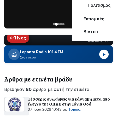
ΣΥΝΕΧΙΖΕΤΑΙ…
Πολιτισμός
Νέα
Εκπομπές
ανάρτηση
του
Βίντεο
Ανδρέα
Κωτσανά
Ήχος
Lepanto TV
LIVE
για
τα
Lepanto Radio 101.4 FM
▶
μεγάλα
Στον αέρα
έργα
του
Δήμου
Άρθρα με ετικέτα βράδυ
Βρέθηκαν
80
άρθρα με αυτή την ετικέτα.
Τέσσερις συλλήψεις για κάνναβη μετα από
έλεγχο της ΟΠΚΕ στην Ιόνια Οδό
07 Ιουλ 2026 10:43
σε
Τοπικά