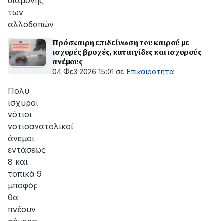
διαμονής
των
αλλοδαπών
Πρόσκαιρη επιδείνωση του καιρού με
ισχυρές βροχές, καταιγίδες και ισχυρούς
ανέμους
04 Φεβ 2026 15:01
σε
Επικαιρότητα
Πολύ
ισχυροί
νότιοι
νοτιοανατολικοί
άνεμοι
εντάσεως
8 και
τοπικά 9
μποφόρ
θα
πνέουν