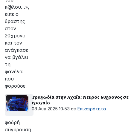
κ@λου…»,
είπε ο
δράστης
στον
20χρονο
και τον
ανάγκασε
να βγάλει
τη
φανέλα
που
φορούσε.
Τραγωδία στην Αχαΐα: Νεκρός 60χρονος σε
τροχαίο
08 Αυγ 2025 10:53
σε
Επικαιρότητα
φοδρή
σύγκρουση