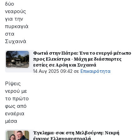
δύο
νεαρούς
για την
πυρκαγιά
στα
Συχαινά
Φωτιά στην Πάτρα: Ένα το ενεργό μέτωπο
προς Ελεκίστρα - Μάχη με διάσπαρτες
εστίες σε Αρόη και Συχαινά
14 Αυγ 2025 09:42
σε
Επικαιρότητα
Ρίψεις
νερού με
το πρώτο
φως από
εναέρια
μέσα
Έγκλημα-σοκ στη Μελβούρνη: Νεκρή
έγκυος Ελληνοαυστραλή