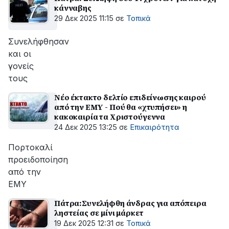
κάνναβης
29 Δεκ 2025 11:15
σε
Τοπικά
Συνελήφθησαν
και οι
γονείς
τους
Νέο έκτακτο δελτίο επιδείνωσης καιρού
από την ΕΜΥ - Πού θα «χτυπήσει» η
κακοκαιρία τα Χριστούγεννα
24 Δεκ 2025 13:25
σε
Επικαιρότητα
Πορτοκαλί
προειδοποίηση
από την
ΕΜΥ
Πάτρα:Συνελήφθη άνδρας για απόπειρα
ληστείας σε μίνι μάρκετ
19 Δεκ 2025 12:31
σε
Τοπικά