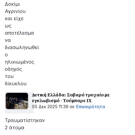
Δοκίμι
Αγρινίου
και είχε
ως
αποτέλεσμα
να
διασωληνωθεί
ο
ηλικιωμένος
οδηγός
του
δίκυκλου
Δυτική Ελλάδα: Σοβαρό τροχαίο με
εγκλωβισμό - Τούμπαρε ΙΧ
05 Δεκ 2025 11:39
σε
Επικαιρότητα
Τραυματίστηκαν
2 άτομα