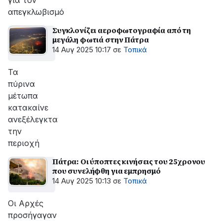
για τον
απεγκλωβισμό
Συγκλονίζει αεροφωτογραφία από τη
μεγάλη φωτιά στην Πάτρα
14 Αυγ 2025 10:17
σε
Τοπικά
Τα
πύρινα
μέτωπα
κατακαίνε
ανεξέλεγκτα
την
περιοχή
Πάτρα: Οι ύποπτες κινήσεις του 25χρονου
που συνελήφθη για εμπρησμό
14 Αυγ 2025 10:13
σε
Τοπικά
Οι Αρχές
προσήγαγαν