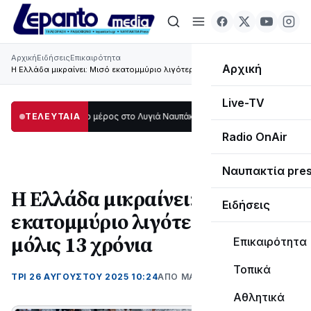
Αρχική
Ειδήσεις
Επικαιρότητα
Αρχική
Η Ελλάδα μικραίνει: Μισό εκατομμύριο λιγότεροι σε μόλις 13 χρόνια
Live-TV
άδι μεγάλο μέρος στο Λυγιά Ναυπάκτου
ΤΕΛΕΥΤΑΙΑ
12:08
Σε τροχιά υλοποίησης η Παρ
Radio OnAir
Ναυπακτία pre
Η Ελλάδα μικραίνει: Μισό
Ειδήσεις
εκατομμύριο λιγότεροι σε
μόλις 13 χρόνια
Επικαιρότητα
Τοπικά
ΤΡΊ 26 ΑΥΓΟΎΣΤΟΥ 2025 10:24
ΑΠΌ ΜΑΝΤΩ ΚΑΠΕΝΤΖΩΝΗ
Αθλητικά