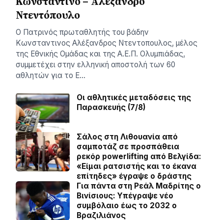
Κωνσταντίνο – Αλέξανδρο
Ντεντόπουλο
Ο Πατρινός πρωταθλητής του βάδην
Κωνσταντινος Αλέξανδρος Ντεντοπουλος, μέλος
της Εθνικής Ομάδας και της Α.Ε.Π. Ολυμπιάδας,
συμμετέχει στην ελληνική αποστολή των 60
αθλητών για το Ε…
Οι αθλητικές μεταδόσεις της
Παρασκευής (7/8)
Σάλος στη Λιθουανία από
σαμποτάζ σε προσπάθεια
ρεκόρ powerlifting από Βελγίδα:
«Είμαι ρατσιστής και το έκανα
επίτηδες» έγραψε ο δράστης
Για πάντα στη Ρεάλ Μαδρίτης ο
Βινίσιους: Yπέγραψε νέο
συμβόλαιο έως το 2032 ο
Βραζιλιάνος