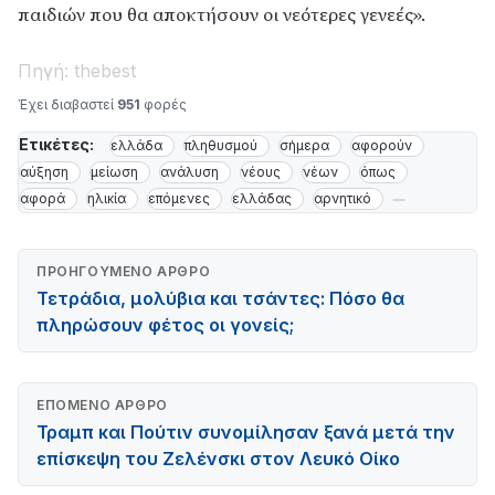
παιδιών που θα αποκτήσουν οι νεότερες γενεές».
Πηγή: thebest
Έχει διαβαστεί
951
φορές
Ετικέτες:
ελλάδα
πληθυσμού
σήμερα
αφορούν
αύξηση
μείωση
ανάλυση
νέους
νέων
όπως
αφορά
ηλικία
επόμενες
ελλάδας
αρνητικό
ΠΡΟΗΓΟΎΜΕΝΟ ΆΡΘΡΟ
Τετράδια, μολύβια και τσάντες: Πόσο θα
πληρώσουν φέτος οι γονείς;
ΕΠΌΜΕΝΟ ΆΡΘΡΟ
Τραμπ και Πούτιν συνομίλησαν ξανά μετά την
επίσκεψη του Ζελένσκι στον Λευκό Οίκο