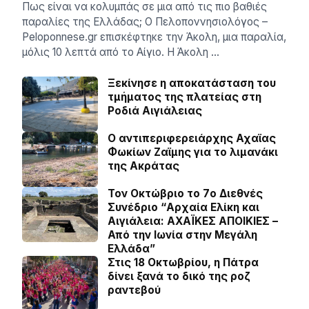
Πως είναι να κολυμπάς σε μια από τις πιο βαθιές
παραλίες της Ελλάδας; Ο Πελοποννησιολόγος –
Peloponnese.gr επισκέφτηκε την Άκολη, μια παραλία,
μόλις 10 λεπτά από το Αίγιο. Η Άκολη …
Ξεκίνησε η αποκατάσταση του
τμήματος της πλατείας στη
Ροδιά Αιγιάλειας
O αντιπεριφερειάρχης Αχαϊας
Φωκίων Ζαϊμης για το λιμανάκι
της Ακράτας
Τον Οκτώβριο το 7ο Διεθνές
Συνέδριο “Αρχαία Ελίκη και
Αιγιάλεια: ΑΧΑΪΚΕΣ ΑΠΟΙΚΙΕΣ –
Από την Ιωνία στην Μεγάλη
Ελλάδα”
Στις 18 Οκτωβρίου, η Πάτρα
δίνει ξανά το δικό της ροζ
ραντεβού