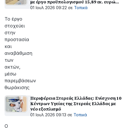
με έργο προϋπολογισμού 15,89 εκ. ευρώ
από το Πρόγραμμα «Δυτική Ελλάδα 2021-
01 Ιουλ 2026 09:22
σε
Τοπικά
2027»
Το έργο
στοχεύει
στην
προστασία
και
αναβάθμιση
των
ακτών,
μέσω
παρεμβάσεων
θωράκισης
Περιφέρεια Στερεάς Ελλάδας: Ενίσχυση 10
Κέντρων Υγείας της Στερεάς Ελλάδας με
νέο εξοπλισμό
01 Ιουλ 2026 09:13
σε
Τοπικά
Ο