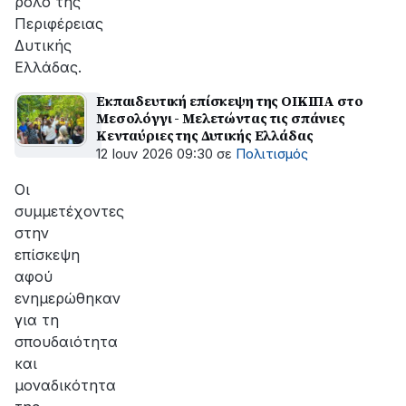
ρόλο της
Περιφέρειας
Δυτικής
Ελλάδας.
Εκπαιδευτική επίσκεψη της ΟΙΚΙΠΑ στο
Μεσολόγγι - Μελετώντας τις σπάνιες
Κενταύριες της Δυτικής Ελλάδας
12 Ιουν 2026 09:30
σε
Πολιτισμός
Οι
συμμετέχοντες
στην
επίσκεψη
αφού
ενημερώθηκαν
για τη
σπουδαιότητα
και
μοναδικότητα