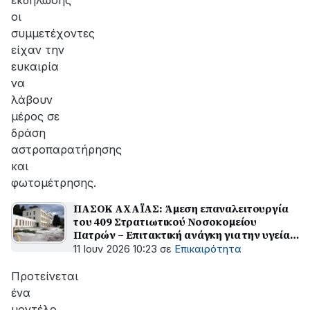
εκδήλωσης
οι
συμμετέχοντες
είχαν την
ευκαιρία
να
λάβουν
μέρος σε
δράση
αστροπαρατήρησης
και
φωτομέτρησης.
ΠΑΣΟΚ ΑΧΑΪΑΣ: Άμεση επαναλειτουργία
του 409 Στρατιωτικού Νοσοκομείου
Πατρών – Επιτακτική ανάγκη για την υγεία
και την ασφάλεια της Δυτικής Ελλάδας
11 Ιουν 2026 10:23
σε
Επικαιρότητα
Προτείνεται
ένα
μοντέλο