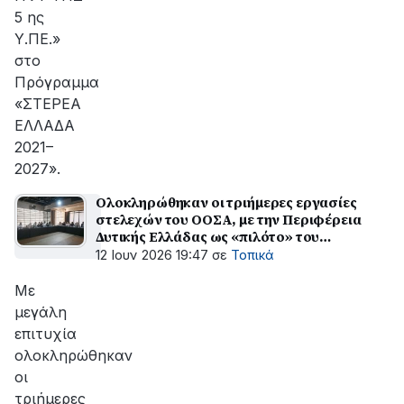
5 ης
Υ.ΠΕ.»
στο
Πρόγραμμα
«ΣΤΕΡΕΑ
ΕΛΛΑΔΑ
2021–
2027».
Ολοκληρώθηκαν οι τριήμερες εργασίες
στελεχών του ΟΟΣΑ, με την Περιφέρεια
Δυτικής Ελλάδας ως «πιλότο» του
σχεδιασμού για τον περιφερειακό
12 Ιουν 2026 19:47
σε
Τοπικά
μετασχηματισμό της χώρας
Με
μεγάλη
επιτυχία
ολοκληρώθηκαν
οι
τριήμερες