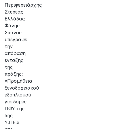
Περιφερειάρχης
Στερεάς
Ελλάδας
Φάνης
Σπανός
υπέγραψε
την
απόφαση
ένταξης
της
πράξης:
«Προμήθεια
ξενοδοχειακού
εξοπλισμού
για δομές
ΠΦΥ της
5ης
Υ.ΠΕ.»