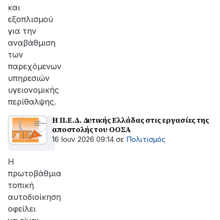
και
εξοπλισμού
για την
αναβάθμιση
των
παρεχόμενων
υπηρεσιών
υγειονομικής
περίθαλψης.
Η Π.Ε.Δ. Δυτικής Ελλάδας στις εργασίες της
αποστολής του ΟΟΣΑ
16 Ιουν 2026 09:14
σε
Πολιτισμός
Η
πρωτοβάθμια
τοπική
αυτοδιοίκηση
οφείλει