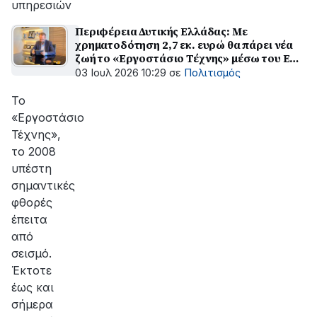
υπηρεσιών
Περιφέρεια Δυτικής Ελλάδας: Με
χρηματοδότηση 2,7 εκ. ευρώ θα πάρει νέα
ζωή το «Εργοστάσιο Τέχνης» μέσω του ΕΠ
«Δυτική Ελλάδα 2021-2027»
03 Ιουλ 2026 10:29
σε
Πολιτισμός
Το
«Εργοστάσιο
Τέχνης»,
το 2008
υπέστη
σημαντικές
φθορές
έπειτα
από
σεισμό.
Έκτοτε
έως και
σήμερα