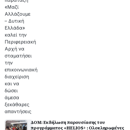
παράταξη
«Μαζί
Αλλάζουμε
– Δυτική
Ελλάδα»
καλεί την
Περιφερειακή
Αρχή να
σταματήσει
την
επικοινωνιακή
διαχείριση
και να
δώσει
άμεσα
ξεκάθαρες
απαντήσεις
ΔΟΜ: Εκδήλωση παρουσίασης του
προγράμματος «HELIOS+ : Ολοκληρωμένες