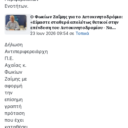
Ενοτήτων.
Ο Φωκίων Ζαΐμης για το Αυτοκινητοδρόμιο:
«Είμαστε σταθερά απολύτως θετικοί στην
επένδυση του Αυτοκινητοδρομίου - Να
αξιοποιηθεί η ευκαιρία που δίνεται με τον
23 Ιουν 2026 09:54
σε
Τοπικά
επενδυτή»
Δήλωση
Αντιπεριφερειάρχη
Π.Ε.
Αχαΐας κ.
Φωκίων
Ζαΐμης με
αφορμή
την
επίσημη
γραπτή
πρόταση
που έχει
καταθέσει