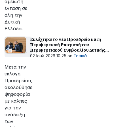
αμείωτη
ένταση σε
όλη την
Δυτική
Ελλάδα.
Εκλέχτηκε το νέο Προεδρείο και η
Περιφερειακή Επιτροπή του
Περιφερειακού Συμβουλίου Δυτικής
Ελλάδας
02 Ιουλ 2026 10:25
σε
Τοπικά
Μετά την
εκλογή
Προεδρείου,
ακολούθησε
ψηφοφορία
με κάλπες
για την
ανάδειξη
των