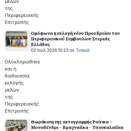
μελών
της
Περιφερειακής
Επιτροπής
Ομόφωνα η εκλογή νέου Προεδρείου του
Περιφερειακού Συμβουλίου Στερεάς
Ελλάδας
02 Ιουλ 2026 10:23
σε
Τοπικά
Ολοκληρώθηκε
και η
διαδικασία
εκλογής
μελών
της
Περιφερειακής
Επιτροπής
Θωράκιση της ακτογραμμής Ροίτικα –
Μονοδένδρι – Βραχναίϊκα – Τσουκαλαίϊκα