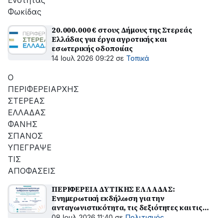
Ενότητας
Φωκίδας
20.000.000 € στους Δήμους της Στερεάς
Ελλάδας για έργα αγροτικής και
εσωτερικής οδοποιίας
14 Ιουλ 2026 09:22
σε
Τοπικά
Ο
ΠΕΡΙΦΕΡΕΙΑΡΧΗΣ
ΣΤΕΡΕΑΣ
ΕΛΛΑΔΑΣ
ΦΑΝΗΣ
ΣΠΑΝΟΣ
ΥΠΕΓΡΑΨΕ
ΤΙΣ
ΑΠΟΦΑΣΕΙΣ
ΠΕΡΙΦΕΡΕΙΑ ΔΥΤΙΚΗΣ ΕΛΛΑΔΑΣ:
Ενημερωτική εκδήλωση για την
ανταγωνιστικότητα, τις δεξιότητες και τις
μικρομεσαίες επιχειρήσεις στη Δυτική
08 Ιουλ 2026 11:40
σε
Πολιτισμός