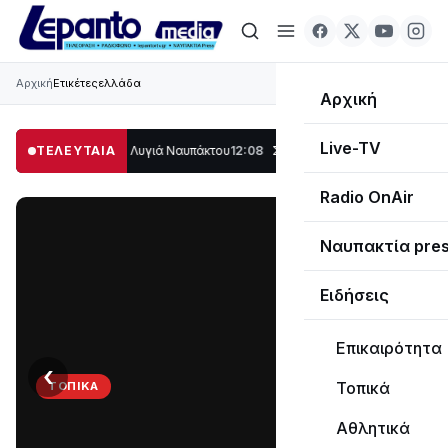
Αρχική
Ετικέτες
ελλάδα
Αρχική
Live-TV
λο μέρος στο Λυγιά Ναυπάκτου
ΤΕΛΕΥΤΑΙΑ
12:08
Σε τροχιά υλοποίησης η Παράκαμψη τ
Radio OnAir
Ναυπακτία pre
Ειδήσεις
Επικαιρότητα
‹
›
Τοπικά
ΤΟΠΙΚΆ
Στο
Αθλητικά
σκοτάδι