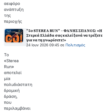
αειφόρο
ανάπτυξη
της
περιοχής
“5ο STEREA RUN” – ΦΑΝΗΣ ΣΠΑΝΟΣ: «Η
Στερεά Ελλάδα σας καλεί ξανά να τρέξετε
για να τη γνωρίσετε!»
24 Ιουν 2026 09:45
σε
Πολιτισμός
Το
«Sterea
Run»
αποτελεί
μία
πολυδιάστατη
δρομική
δράση,
που
περιλαμβάνει