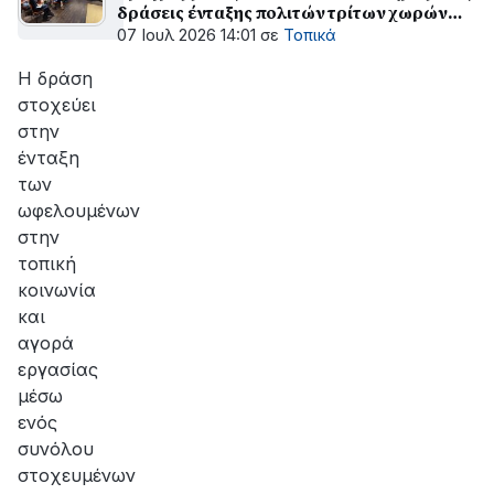
δράσεις ένταξης πολιτών τρίτων χωρών
στην αγορά εργασίας στην Περιφέρεια
07 Ιουλ 2026 14:01
σε
Τοπικά
Δυτικής Ελλάδας»
Η δράση
στοχεύει
στην
ένταξη
των
ωφελουμένων
στην
τοπική
κοινωνία
και
αγορά
εργασίας
μέσω
ενός
συνόλου
στοχευμένων