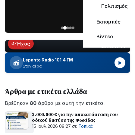
μεγάλο
Πολιτισμός
μέρος
Χωρίς
στο
Εκπομπές
ηλεκτροδότηση
Λυγιά
οι
Ναυπάκτου
Βίντεο
περιοχές
εδώ
Ήχος
Lepanto TV
LIVE
και
περίπου
Lepanto Radio 101.4 FM
▶
δύο
Στον αέρα
ώρες
–
Σε
Άρθρα με ετικέτα ελλάδα
εξέλιξη
οι
Βρέθηκαν
εργασίες
80
άρθρα με αυτή την ετικέτα.
του
2.000.000 € για την αποκατάσταση του
ΔΕΔΔΗΕ
οδικού δικτύου της Φωκίδας
για
15 Ιουλ 2026 09:27
σε
Τοπικά
την