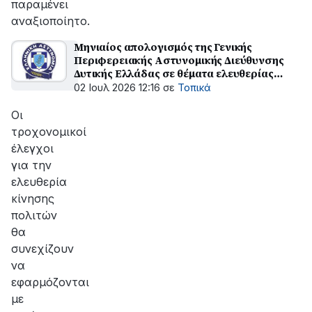
παραμένει
αναξιοποίητο.
Μηνιαίος απολογισμός της Γενικής
Περιφερειακής Αστυνομικής Διεύθυνσης
Δυτικής Ελλάδας σε θέματα ελευθερίας
κίνησης των πολιτών
02 Ιουλ 2026 12:16
σε
Τοπικά
Οι
τροχονομικοί
έλεγχοι
για την
ελευθερία
κίνησης
πολιτών
θα
συνεχίζουν
να
εφαρμόζονται
με