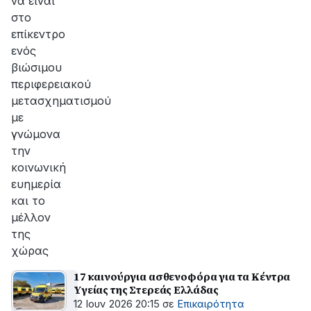
να είναι
στο
επίκεντρο
ενός
βιώσιμου
περιφερειακού
μετασχηματισμού
με
γνώμονα
την
κοινωνική
ευημερία
και το
μέλλον
της
χώρας
17 καινούργια ασθενοφόρα για τα Κέντρα
Υγείας της Στερεάς Ελλάδας
12 Ιουν 2026 20:15
σε
Επικαιρότητα