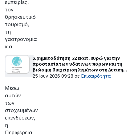
εμπειρίες,
τον
θρησκευτικό
τουρισμό,
τη
γαστρονομία
κ.α.
Χρηματοδότηση 52 εκατ. ευρώ για την
προστασία των υδάτινων πόρων και τη
βιώσιμη διαχείριση λυμάτων στη Δυτική
Ελλάδα
25 Ιουν 2026 09:28
σε
Επικαιρότητα
Μέσω
αυτών
των
στοχευμένων
επενδύσεων,
η
Περιφέρεια