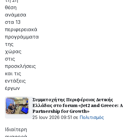
τη 2η
θέση
ανάμεσα
στα 13
περιφερειακά
προγράμματα
της
χώρας
στις
προσκλήσεις
και τις
εντάξεις
έργων
Συμμετοχή της Περιφέρειας Δυτικής
Ελλάδας στο forum «Jet2 and Greece: A
Partnership for Growth»
25 Ιουν 2026 09:51
σε
Πολιτισμός
Ιδιαίτερη
αναφορά