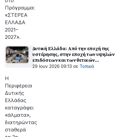
στο
Πρόγραμμα:
«ΣΤΕΡΕΑ
ΕΛΛΑΔΑ
2021–
2027».
Δυτική Ελλάδα: Από την εποχή της
υστέρησης, στην εποχή των υψηλών
επιδόσεων και των θετικών
αποτελεσμάτων
29 Ιουν 2026 09:13
σε
Τοπικά
H
Περιφέρεια
Δυτικής
Ελλάδας
καταγράφει
«άλματα»,
διατηρώντας
σταθερά