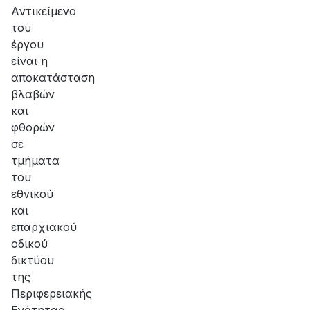
αποκατάσταση
Aντικείμενο
της
του
βλάβης
έργου
είναι η
αποκατάσταση
βλαβών
και
φθορών
σε
τμήματα
του
εθνικού
και
επαρχιακού
οδικού
δικτύου
της
Περιφερειακής