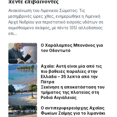
πέντε επιβαίνοντες
Ανακοίνωση του Λιμενικού Σώματος: Τις
μεσημβρινές ώρες χθες, ενημερώθηκε η Λιμενική
Αρχή Νυδρίου για περιστατικό εισροής υδάτων σε
εκμισθούμενο σκάφος, με πέντε (05) αλλοδαπούς
επι…
Ο Χαράλαμπος Μπονάνος για
τον Οδοντωτό
Aχαϊα: Αυτή είναι μία από τις
πιο βαθειές παραλίες στην
Ελλάδα – 35 λεπτά από την
Πάτρα
Ξεκίνησε η αποκατάσταση του
τμήματος της πλατείας στη
Ροδιά Αιγιάλειας
O αντιπεριφερειάρχης Αχαϊας
Φωκίων Ζαϊμης για το λιμανάκι