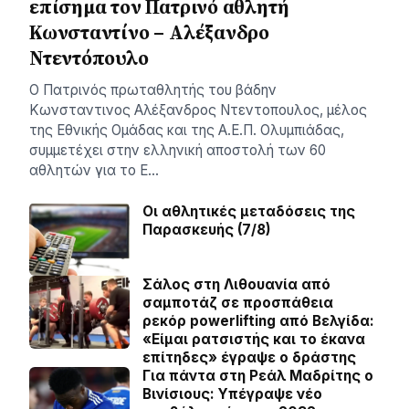
επίσημα τον Πατρινό αθλητή
Κωνσταντίνο – Αλέξανδρο
Ντεντόπουλο
Ο Πατρινός πρωταθλητής του βάδην
Κωνσταντινος Αλέξανδρος Ντεντοπουλος, μέλος
της Εθνικής Ομάδας και της Α.Ε.Π. Ολυμπιάδας,
συμμετέχει στην ελληνική αποστολή των 60
αθλητών για το Ε…
Οι αθλητικές μεταδόσεις της
Παρασκευής (7/8)
Σάλος στη Λιθουανία από
σαμποτάζ σε προσπάθεια
ρεκόρ powerlifting από Βελγίδα:
«Είμαι ρατσιστής και το έκανα
επίτηδες» έγραψε ο δράστης
Για πάντα στη Ρεάλ Μαδρίτης ο
Βινίσιους: Yπέγραψε νέο