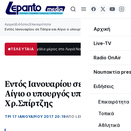
Αρχική
Ειδήσεις
Επικαιρότητα
Αρχική
Εντός Ιανουαρίου σε Πάτρα και Αίγιο ο υπουργός υποδομών Χρ.Σπίρτζης
Live-TV
ο σκοτάδι μεγάλο μέρος στο Λυγιά Ναυπάκτου
ΤΕΛΕΥΤΑΙΑ
12:08
Σε τροχιά υλοποίησης
Radio OnAir
Ναυπακτία pre
Εντός Ιανουαρίου σε Πάτρα και
Ειδήσεις
Αίγιο ο υπουργός υποδομών
Χρ.Σπίρτζης
Επικαιρότητα
Τοπικά
ΤΡΊ 17 ΙΑΝΟΥΑΡΊΟΥ 2017 20:19
ΑΠΌ LEPANTO RTV
Αθλητικά