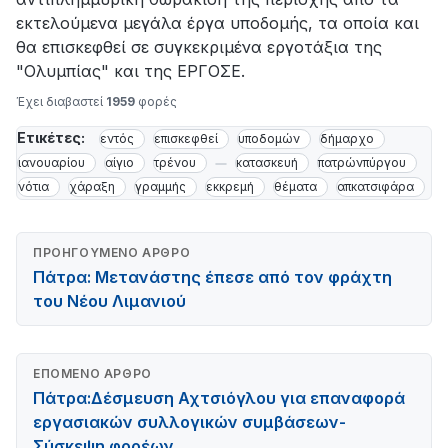
εκτελούμενα μεγάλα έργα υποδομής, τα οποία και
θα επισκεφθεί σε συγκεκριμένα εργοτάξια της
"Ολυμπίας" και της ΕΡΓΟΣΕ.
Έχει διαβαστεί
1959
φορές
Ετικέτες:
εντός
επισκεφθεί
υποδομών
δήμαρχο
ιανουαρίου
αίγιο
τρένου
κατασκευή
πατρώνπύργου
νότια
χάραξη
γραμμής
εκκρεμή
θέματα
απκατσιφάρα
ΠΡΟΗΓΟΎΜΕΝΟ ΆΡΘΡΟ
Πάτρα: Μετανάστης έπεσε από τον φράχτη
του Νέου Λιμανιού
ΕΠΌΜΕΝΟ ΆΡΘΡΟ
Πάτρα:Δέσμευση Αχτσιόγλου για επαναφορά
εργασιακών συλλογικών συμβάσεων-
Σύσκεψη φορέων