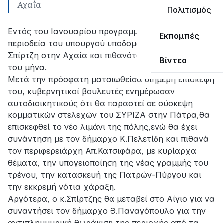
Αχαΐα
Πολιτισμός
Εντός του Ιανουαρίου προγραμματίζεται η
Εκπομπές
περιοδεία του υπουργού υποδομών Χρήστου
Σπίρτζη στην Αχαία και πιθανότατα μέχρι τις 25
Βίντεο
του μήνα.
Μετά την πρόσφατη ματαιωθείσα διήμερη επίσκεψή
του, κυβερνητικοί βουλευτές ενημέρωσαν
αυτοδιοικητικούς ότι θα παραστεί σε σύσκεψη
κομματικών στελεχών του ΣΥΡΙΖΑ στην Πάτρα,θα
επισκεφθεί το νέο λιμάνι της πόλης,ενώ θα έχει
συνάντηση με τον δήμαρχο Κ.Πελετίδη και πιθανά
τον περιφερειάρχη Απ.Κατσιφάρα, με κυρίαρχα
θέματα, την υπογειοποίηση της νέας γραμμής του
τρένου, την κατασκευή της Πατρών-Πύργου και
την εκκρεμή νότια χάραξη.
Αργότερα, ο κ.Σπίρτζης θα μεταβεί στο Αίγιο για να
συναντήσει τον δήμαρχο Θ.Παναγόπουλο για την
αντιπλημμυρική θωράκιση της περιοχής από τα