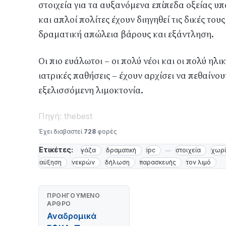
στοιχεία για τα αυξανόμενα επίπεδα οξείας υπ
και απλοί πολίτες έχουν διηγηθεί τις δικές τους
δραματική απώλεια βάρους και εξάντληση.
Οι πιο ευάλωτοι – οι πολύ νέοι και οι πολύ η
ιατρικές παθήσεις – έχουν αρχίσει να πεθαίνου
εξελισσόμενη λιμοκτονία.
Πηγή: thebest
Έχει διαβαστεί
728
φορές
Ετικέτες:
γάζα
δραματική
ipc
στοιχεία
χωρί
αύξηση
νεκρών
δήλωση
παρασκευής
τον λιμό
ΠΡΟΗΓΟΎΜΕΝΟ
ΆΡΘΡΟ
Αναδρομικά