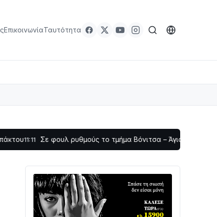
ς
Επικοινωνία
Ταυτότητα
Σε φουλ ρυθμούς το τμήμα Βόνιτσα – Άγιος Νικόλαος | Αυτοψ
1