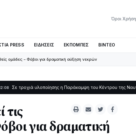
Όροι Χρήση
ΤΊΑ PRESS
ΕΙΔΉΣΕΙΣ
ΕΚΠΟΜΠΈΣ
ΒΊΝΤΕΟ
αθείς ομάδες – Φόβοι για δραματική αύξηση νεκρών
ροχιά υλοποίησης η Παράκαμψη του Κέντρου της Ναυπάκτου
11:1
ί τις
Φόβοι για δραματική