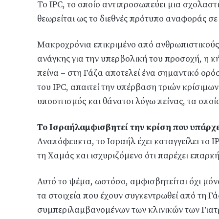
Το IPC, το οποίο αντιπροσωπεύει μια σχολαστ
θεωρείται ως το διεθνές πρότυπο αναφοράς σε
Μακροχρόνια επικριμένο από ανθρωπιστικούς
ανάγκης για την υπερβολική του προσοχή, η κ
πείνα – στη Γάζα αποτελεί ένα σημαντικό ορό
του IPC, απαιτεί την υπέρβαση τριών κρίσιμων
υποσιτισμός και θάνατοι λόγω πείνας, τα οποί
Το
Ισραήλ
αμφισβητεί την κρίση που υπάρχε
Αναπόφευκτα, το Ισραήλ έχει καταγγείλει το I
τη
Χαμάς
και ισχυριζόμενο ότι παρέχει επαρκ
Αυτό το ψέμα, ωστόσο, αμφισβητείται όχι μόν
τα στοιχεία που έχουν συγκεντρωθεί από τη Γ
συμπεριλαμβανομένων των κλινικών των Γιατρ