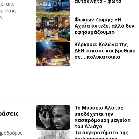
αυτοκίνητο – φωτο
ας, από
ύ, ένας
α
Φωκίων Ζαϊμης: «Η
Αχαΐα άντεξε, αλλά δεν
εφησυχάζουµε»
Κέρκυρα: Κολώνα της
ΔΕΗ έσπασε και βρέθηκε
σε… πολυκατοικία
Το Μουσείο Αλατος
ράσεις
υποδέχεται την
«ασπρόμαυρη μαγεία»
του Αλιάγα
Τα συγκροτήματα της
ηροδρόμου
dark σκηνής στην