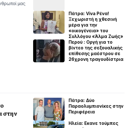
νθρωποί µας
Πάτρα: Viva Ρένα!
Ξεχωριστή η χθεσινή
μέρα για την
«οικογένεια» του
Συλλόγου «Άλμα Ζωής»
Περού : Οργή για το
βίντεο της σεξουαλικής
επίθεσης μαέστρου σε
26χρονη τραγουδίστρια
Πάτρα: Δύο
το
Παραολυμπιονίκες στην
Περιφέρεια
α στην
Ηλεία: Εκανε τούμπες