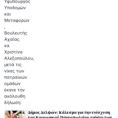
Υφυπουργός
Υποδομών
και
Μεταφορών
,
Βουλευτής
Αχαΐας
κα
Χριστίνα
Αλεξοπούλου,
μετά τις
νίκες των
πατραϊκών
ομάδων
έκανε την
ακόλουθη
δήλωση:
Δήμος Δελφών: Κάλεσμα για την ενίσχυση
του Κοινωνικού Παντοπωλείου ενόψει των