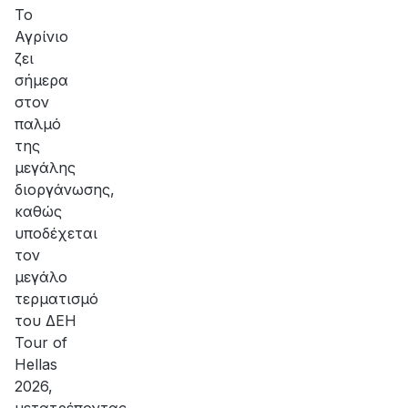
αποκατάσταση
Το
της
Αγρίνιο
βλάβης
ζει
σήμερα
στον
παλμό
της
μεγάλης
διοργάνωσης,
καθώς
υποδέχεται
τον
μεγάλο
τερματισμό
του ΔΕΗ
Tour of
Hellas
2026,