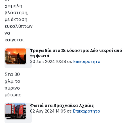
χαμηλή
βλάστηση,
με έκταση
ευκαλύπτων
να
καίγεται.
Τραγωδία στο Ξυλόκαστρο: Δύο νεκροί από
τη φωτιά
30 Σεπ 2024 10:48
σε
Επικαιρότητα
Στα 30
χλμ το
πύρινο
μέτωπο
Φωτιά στα Βραχναίικα Αχαΐας
02 Αυγ 2024 14:05
σε
Επικαιρότητα