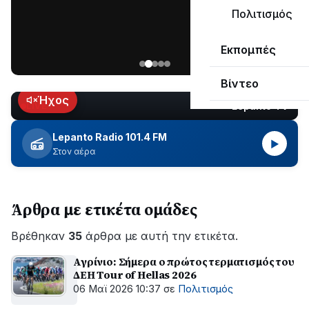
μεγάλο
Πολιτισμός
μέρος
Χωρίς
στο
Εκπομπές
ηλεκτροδότηση
Λυγιά
οι
Ναυπάκτου
Βίντεο
περιοχές
εδώ
Ήχος
Lepanto TV
LIVE
και
περίπου
Lepanto Radio 101.4 FM
▶
δύο
Στον αέρα
ώρες
–
Σε
Άρθρα με ετικέτα ομάδες
εξέλιξη
οι
Βρέθηκαν
εργασίες
35
άρθρα με αυτή την ετικέτα.
του
Αγρίνιο: Σήμερα ο πρώτος τερματισμός του
ΔΕΔΔΗΕ
ΔΕΗ Tour of Hellas 2026
για
06 Μαϊ 2026 10:37
σε
Πολιτισμός
την