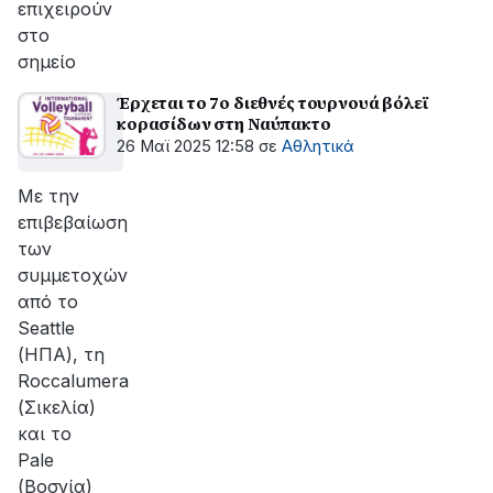
επιχειρούν
στο
σημείο
Έρχεται το 7ο διεθνές τουρνουά βόλεϊ
κορασίδων στη Ναύπακτο
26 Μαϊ 2025 12:58
σε
Αθλητικά
Με την
επιβεβαίωση
των
συμμετοχών
από το
Seattle
(ΗΠΑ), τη
Roccalumera
(Σικελία)
και το
Pale
(Βοσνία)