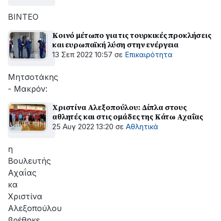
ΒΙΝΤΕΟ
Κοινό μέτωπο για τις τουρκικές προκλήσεις
και ευρωπαϊκή λύση στην ενέργεια
13 Σεπ 2022 10:57
σε
Επικαιρότητα
Μητσοτάκης
- Μακρόν:
Χριστίνα Αλεξοπούλου: Δίπλα στους
αθλητές και στις ομάδες της Κάτω Αχαΐας
25 Αυγ 2022 13:20
σε
Αθλητικά
η
Βουλευτής
Αχαΐας
κα
Χριστίνα
Αλεξοπούλου
βρέθηκε