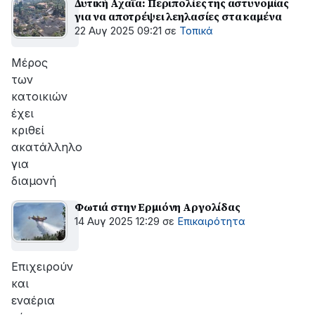
Δυτική Αχαΐα: Περιπολίες της αστυνομίας
για να αποτρέψει λεηλασίες στα καμένα
22 Αυγ 2025 09:21
σε
Τοπικά
Μέρος
των
κατοικιών
έχει
κριθεί
ακατάλληλο
για
διαμονή
Φωτιά στην Ερμιόνη Αργολίδας
14 Αυγ 2025 12:29
σε
Επικαιρότητα
Επιχειρούν
και
εναέρια