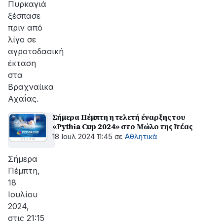
Πυρκαγιά
ξέσπασε
πριν από
λίγο σε
αγροτοδασική
έκταση
στα
Βραχναίικα
Αχαΐας.
Σήμερα Πέμπτη η τελετή έναρξης του
«Pythia Cup 2024» στο Μώλο της Ιτέας
18 Ιουλ 2024 11:45
σε
Αθλητικά
Σήμερα
Πέμπτη,
18
Ιουλίου
2024,
στις 21:15