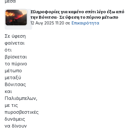
μέσα
Πληροφορίες για καμένο σπίτι λίγο έξω από
την Βόνιτσα- Σε ύφεση το πύρινο μέτωπο
12 Αυγ 2025 11:20
σε
Επικαιρότητα
Σε ύφεση
φαίνεται
ότι
βρίσκεται
το πύρινο
μέτωπο
μεταξύ
Βόνιτσας
και
Παλιάμπελων,
με τις
πυροσβεστικές
δυνάμεις
να δίνουν