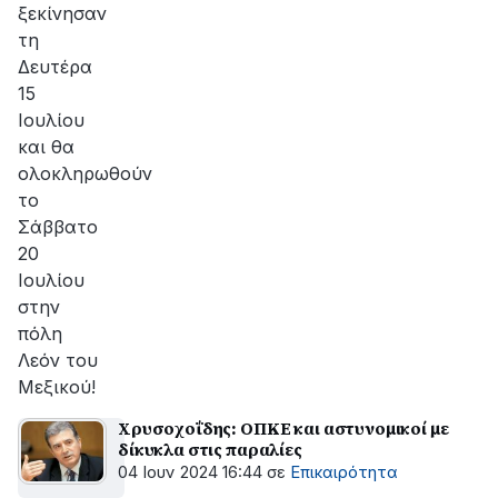
ξεκίνησαν
τη
Δευτέρα
15
Ιουλίου
και θα
ολοκληρωθούν
το
Σάββατο
20
Ιουλίου
στην
πόλη
Λεόν του
Μεξικού!
Χρυσοχοΐδης: ΟΠΚΕ και αστυνομικοί με
δίκυκλα στις παραλίες
04 Ιουν 2024 16:44
σε
Επικαιρότητα