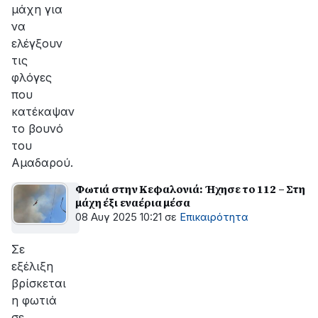
μάχη για
να
ελέγξουν
τις
φλόγες
που
κατέκαψαν
το βουνό
του
Αμαδαρού.
Φωτιά στην Κεφαλονιά: Ήχησε το 112 – Στη
μάχη έξι εναέρια μέσα
08 Αυγ 2025 10:21
σε
Επικαιρότητα
Σε
εξέλιξη
βρίσκεται
η φωτιά
σε