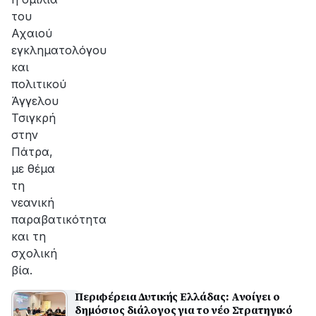
του
Αχαιού
εγκληματολόγου
και
πολιτικού
Άγγελου
Τσιγκρή
στην
Πάτρα,
με θέμα
τη
νεανική
παραβατικότητα
και τη
σχολική
βία.
Περιφέρεια Δυτικής Ελλάδας: Ανοίγει ο
δημόσιος διάλογος για το νέο Στρατηγικό