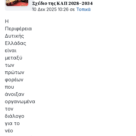
Σχέδιο της ΚΑΠ 2028–2034
10 Δεκ 2025 10:26
σε
Τοπικά
Η
Περιφέρεια
Δυτικής
Ελλάδας
είναι
μεταξύ
των
πρώτων
φορέων
που
άνοιξαν
οργανωμένα
τον
διάλογο
για το
νέο