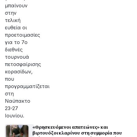
μπαίνουν
στην
τελική
ευθεία οι
προετοιμασίες
για το 7ο
διεθνές
τουρνουά
πετοσφαίρισης
κορασίδων,
που
προγραμματίζεται
στη
Ναύπακτο
23-27
Ιουνίου.
«Θρησκευόμενοι απατεώνες» και
βιρτουόζοι κλαρίνου στη συμμορία που