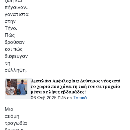
ζωή και
πήγαιναν...
γονατιστά
στην
Τήνο.
Πώς
δρούσαν
και πώς
διέφευγαν
τη
σύλληψη.
Αμπελάκι Αμφιλοχίας: Δεύτερος νέος από
το χωριό που χάνει τη ζωή του σε τροχαίο
μέσα σε λίγες εβδομάδες!
06 Φεβ 2025 11:15
σε
Τοπικά
Μια
ακόμη
τραγωδία