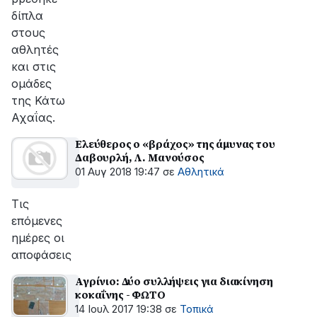
δίπλα
στους
αθλητές
και στις
ομάδες
της Κάτω
Αχαΐας.
Ελεύθερος ο «βράχος» της άμυνας του
Δαβουρλή, Λ. Μανούσος
01 Αυγ 2018 19:47
σε
Αθλητικά
Τις
επόμενες
ημέρες οι
αποφάσεις
Αγρίνιο: Δύο συλλήψεις για διακίνηση
κοκαΐνης - ΦΩΤΟ
14 Ιουλ 2017 19:38
σε
Τοπικά