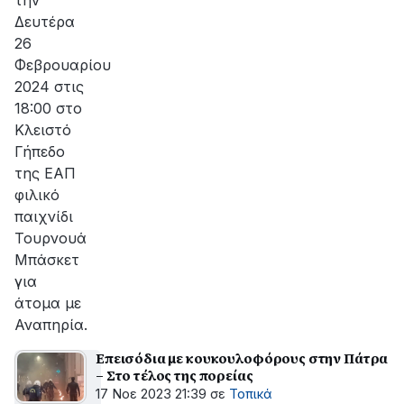
την
Δευτέρα
26
Φεβρουαρίου
2024 στις
18:00 στο
Κλειστό
Γήπεδο
της ΕΑΠ
φιλικό
παιχνίδι
Τουρνουά
Μπάσκετ
για
άτομα με
Αναπηρία.
Επεισόδια με κουκουλοφόρους στην Πάτρα
– Στο τέλος της πορείας
17 Νοε 2023 21:39
σε
Τοπικά