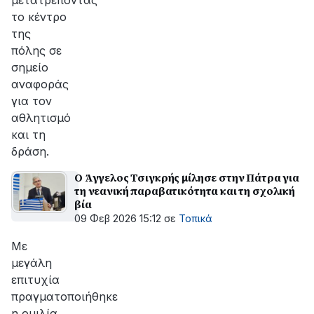
μετατρέποντας
το κέντρο
της
πόλης σε
σημείο
αναφοράς
για τον
αθλητισμό
και τη
δράση.
Ο Άγγελος Τσιγκρής μίλησε στην Πάτρα για
τη νεανική παραβατικότητα και τη σχολική
βία
09 Φεβ 2026 15:12
σε
Τοπικά
Με
μεγάλη
επιτυχία
πραγματοποιήθηκε
η ομιλία