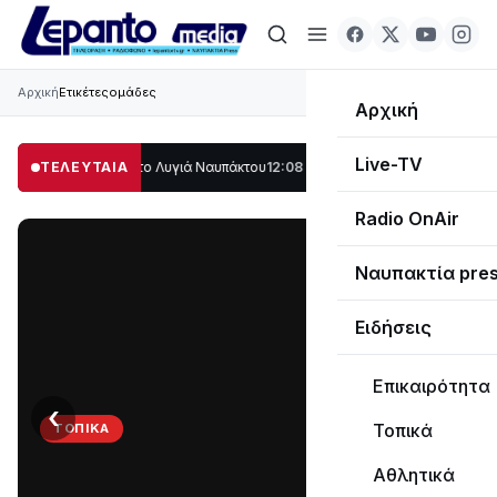
Αρχική
Ετικέτες
ομάδες
Αρχική
Live-TV
άλο μέρος στο Λυγιά Ναυπάκτου
ΤΕΛΕΥΤΑΙΑ
12:08
Σε τροχιά υλοποίησης η Παράκαμψη 
Radio OnAir
Ναυπακτία pre
Ειδήσεις
Επικαιρότητα
‹
›
Τοπικά
ΤΟΠΙΚΆ
Στο
Αθλητικά
σκοτάδι