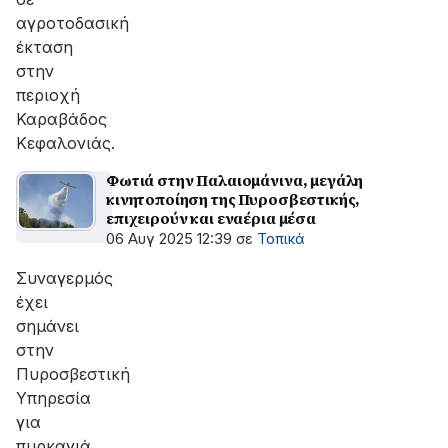
αγροτοδασική
έκταση
στην
περιοχή
Καραβάδος
Κεφαλονιάς.
Φωτιά στην Παλαιομάνινα, μεγάλη
κινητοποίηση της Πυροσβεστικής,
επιχειρούν και εναέρια μέσα
06 Αυγ 2025 12:39
σε
Τοπικά
Συναγερμός
έχει
σημάνει
στην
Πυροσβεστική
Υπηρεσία
για
πυρκαγιά