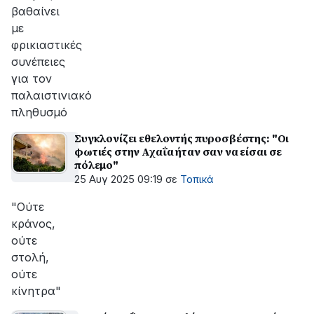
βαθαίνει
με
φρικιαστικές
συνέπειες
για τον
παλαιστινιακό
πληθυσμό
Συγκλονίζει εθελοντής πυροσβέστης: "Οι
φωτιές στην Αχαΐα ήταν σαν να είσαι σε
πόλεμο"
25 Αυγ 2025 09:19
σε
Τοπικά
"Ούτε
κράνος,
ούτε
στολή,
ούτε
κίνητρα"