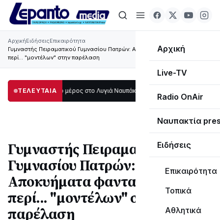
Αρχική
Ειδήσεις
Επικαιρότητα
Αρχική
Γυμναστής Πειραματικού Γυμνασίου Πατρών: Αποκυήματα φαντασίας τα
περί... "μοντέλων" στην παρέλαση
Live-TV
τάδι μεγάλο μέρος στο Λυγιά Ναυπάκτου
ΤΕΛΕΥΤΑΙΑ
12:08
Σε τροχιά υλοποίησης η Πα
Radio OnAir
Ναυπακτία pre
Γυμναστής Πειραματικού
Ειδήσεις
Γυμνασίου Πατρών:
Επικαιρότητα
Αποκυήματα φαντασίας τα
Τοπικά
περί... "μοντέλων" στην
παρέλαση
Αθλητικά