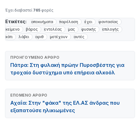
Έχει διαβαστεί
765
φορές
Ετικέτες:
αποκυήματα
παρέλαση
έχει
φαντασίας
κείμενο
βάρος
εντολέας
μας
φυσικής
επιλογής
κάτι
λάβει
αριθ
μετέχουν
αυτές
ΠΡΟΗΓΟΎΜΕΝΟ ΆΡΘΡΟ
Πάτρα: Στη φυλακή πρώην Πυροσβέστης για
τροχαίο δυστύχημα υπό επήρεια αλκοόλ
ΕΠΌΜΕΝΟ ΆΡΘΡΟ
Αχαΐα: Στην "φάκα" της ΕΛ.ΑΣ άνδρας που
εξαπατούσε ηλικιωμένες