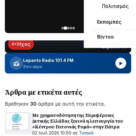
μεγάλο
Πολιτισμός
μέρος
Χωρίς
στο
Εκπομπές
ηλεκτροδότηση
Λυγιά
οι
Ναυπάκτου
Βίντεο
περιοχές
εδώ
Ήχος
Lepanto TV
LIVE
και
περίπου
Lepanto Radio 101.4 FM
▶
δύο
Στον αέρα
ώρες
–
Σε
Άρθρα με ετικέτα αυτές
εξέλιξη
οι
Βρέθηκαν
εργασίες
30
άρθρα με αυτή την ετικέτα.
του
Με χρηματοδότηση της Περιφέρειας
ΔΕΔΔΗΕ
Δυτικής Ελλάδας ξεκινά η λειτουργία του
για
«Κέντρου Γειτονιάς Ρομά» στην Πάτρα
την
02 Ιουλ 2026 10:50
σε
Τοπικά