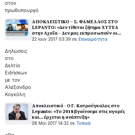
στον
πρωθυπουργό
ΑΠΟΚΛΕΙΣΤΙΚΟ – Σ. ΦΑΜΕΛΛΟΣ ΣΤΟ
LEPANTO: «Δεν τίθεται ζήτημα ΧΥΤΕΑ
στην Αχαΐα – Δεν μας εκπροσωπούν οι
μετρήσεις στο Δρέπανο» - ΔΕΙΤΕ ΒΙΝΤΕΟ
22 Ιουν 2017 03:39
σε
Επικαιρότητα
Δηλώσεις
στο
Δελτίο
Ειδήσεων
με τον
Αλέξανδρο
Κογκόλη
Αποκλειστικό - Ο Γ. Κατρούγκαλος στο
Lepanto: «Το 2018 βγαίνουμε στις αγορές
και… έρχεται η ανάπτυξη»
28 Μαϊ 2017 14:32
σε
Τοπικά