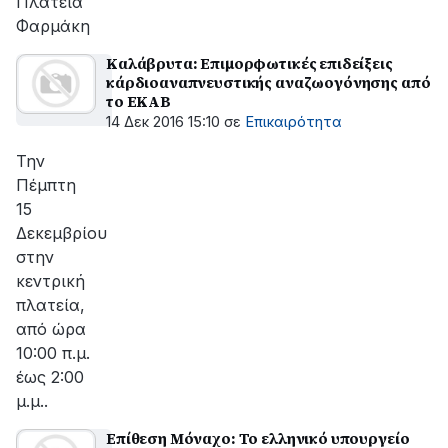
Πλατεία
Φαρμάκη
Καλάβρυτα: Επιμορφωτικές επιδείξεις
κάρδιοαναπνευστικής αναζωογόνησης από
το ΕΚΑΒ
14 Δεκ 2016 15:10
σε
Επικαιρότητα
Την
Πέμπτη
15
Δεκεμβρίου
στην
κεντρική
πλατεία,
από ώρα
10:00 π.μ.
έως 2:00
μ.μ..
Επίθεση Μόναχο: Το ελληνικό υπουργείο