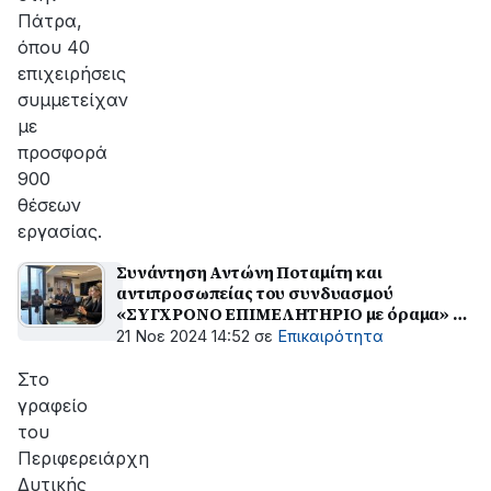
Πάτρα,
όπου 40
επιχειρήσεις
συμμετείχαν
με
προσφορά
900
θέσεων
εργασίας.
Συνάντηση Αντώνη Ποταμίτη και
αντιπροσωπείας του συνδυασμού
«ΣΥΓΧΡΟΝΟ ΕΠΙΜΕΛΗΤΗΡΙΟ με όραμα» με
τον Νεκτάριο Φαρμάκη
21 Νοε 2024 14:52
σε
Επικαιρότητα
Στο
γραφείο
του
Περιφερειάρχη
Δυτικής