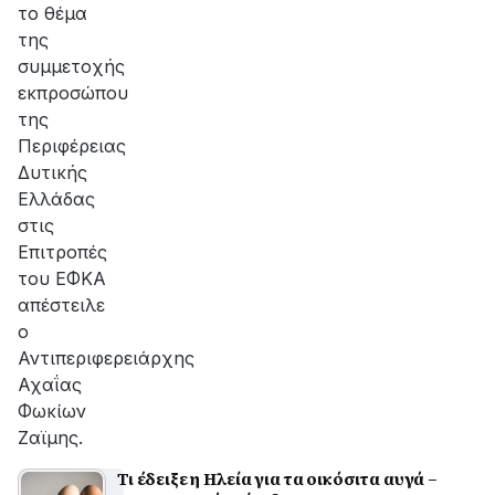
το θέμα
της
συμμετοχής
εκπροσώπου
της
Περιφέρειας
Δυτικής
Ελλάδας
στις
Επιτροπές
του ΕΦΚΑ
απέστειλε
ο
Αντιπεριφερειάρχης
Αχαΐας
Φωκίων
Ζαϊμης.
Τι έδειξε η Ηλεία για τα οικόσιτα αυγά –