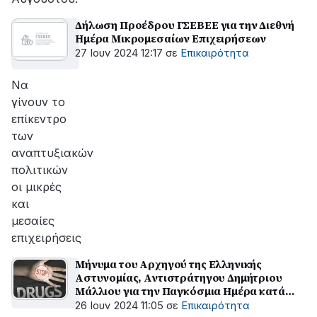
Δήλωση Προέδρου ΓΣΕΒΕΕ για την Διεθνή
Ημέρα Μικρομεσαίων Επιχειρήσεων
27 Ιουν 2024 12:17
σε
Επικαιρότητα
Να
γίνουν το
επίκεντρο
των
αναπτυξιακών
πολιτικών
οι μικρές
και
μεσαίες
επιχειρήσεις
Μήνυμα του Αρχηγού της Ελληνικής
Αστυνομίας, Αντιστράτηγου Δημήτριου
Μάλλιου για την Παγκόσμια Ημέρα κατά
των ναρκωτικών
26 Ιουν 2024 11:05
σε
Επικαιρότητα