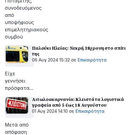
Ποταμίτης,
συνοδευόμενος
από
υποψήφιους
επιμελητηριακούς
συμβού
Παλούκι Ηλείας: Νεκρή 38χρονη στο σπίτι
της
06 Αυγ 2024 15:32
σε
Επικαιρότητα
Είχε
γεννήσει
πρόσφατα...
Αιτωλοακαρνανία: Κλειστά τα λογιστικά
γραφεία από 5 έως 18 Αυγούστου
01 Αυγ 2024 14:10
σε
Επικαιρότητα
Μετά από
απόφαση