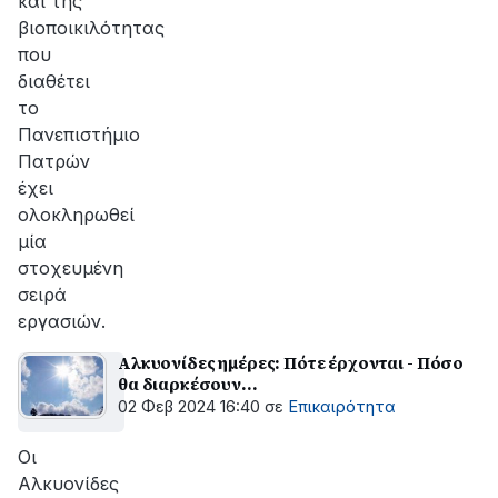
και της
βιοποικιλότητας
που
διαθέτει
το
Πανεπιστήμιο
Πατρών
έχει
ολοκληρωθεί
μία
στοχευμένη
σειρά
εργασιών.
Αλκυονίδες ημέρες: Πότε έρχονται - Πόσο
θα διαρκέσουν...
02 Φεβ 2024 16:40
σε
Επικαιρότητα
Οι
Αλκυονίδες