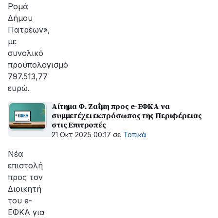
Ρομά
Δήμου
Πατρέων»,
με
συνολικό
προϋπολογισμό
797.513,77
ευρώ.
Αίτημα Φ. Ζαΐμη προς e-ΕΦΚΑ να
συμμετέχει εκπρόσωπος της Περιφέρειας
στις Επιτροπές
21 Οκτ 2025 00:17
σε
Τοπικά
Νέα
επιστολή
προς τον
Διοικητή
του e-
ΕΦΚΑ για