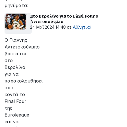
μηνύματα:
Στο Βερολίνο για το Final Four ο
Αντετοκούνμπο
24 Μαϊ 2024 14:48
σε
Αθλητικά
Ο Γιάννης
Αντετοκούνμπο
βρίσκεται
στο
Βερολίνο
για να
παρακολουθήσει
από
κοντά το
Final Four
της
Euroleague
και να