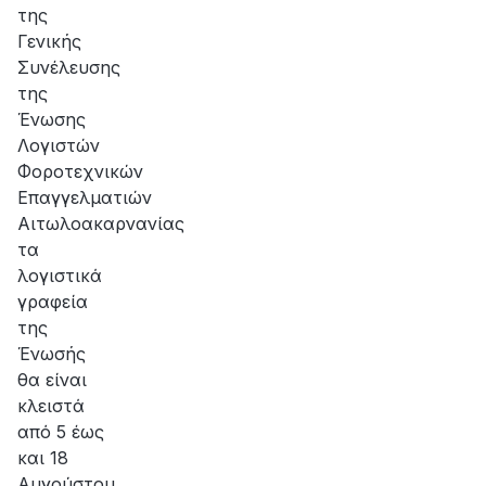
της
Γενικής
Συνέλευσης
της
Ένωσης
Λογιστών
Φοροτεχνικών
Επαγγελματιών
Αιτωλοακαρνανίας
τα
λογιστικά
γραφεία
της
Ένωσής
θα είναι
κλειστά
από 5 έως
και 18
Αυγούστου.