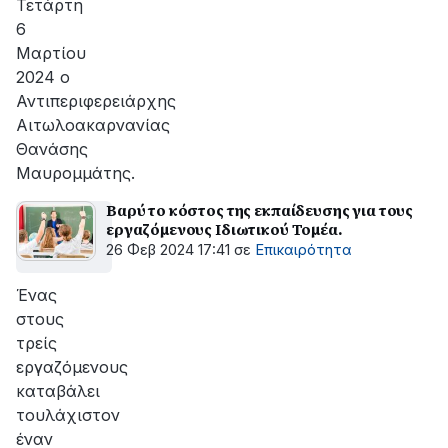
Τετάρτη
6
Μαρτίου
2024 ο
Αντιπεριφερειάρχης
Αιτωλοακαρνανίας
Θανάσης
Μαυρομμάτης.
Βαρύ το κόστος της εκπαίδευσης για τους
εργαζόμενους Ιδιωτικού Τομέα.
26 Φεβ 2024 17:41
σε
Επικαιρότητα
Ένας
στους
τρείς
εργαζόμενους
καταβάλει
τουλάχιστον
έναν