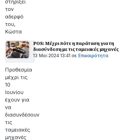
στηρίξει
τον
αδερφό
του,
Κώστα
POS: Μέχρι πότε η παράταση για τη
διασύνδεση με τις ταμειακές μηχανές
13 Μαϊ 2024 13:41
σε
Επικαιρότητα
Προθεσμία
μέχρι τις
10
Ιουνίου
έχουν για
να
διασυνδέσουν
τις
ταμειακές
μηχανές