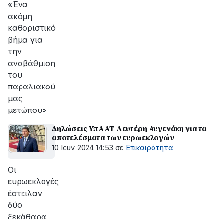
«Ένα
ακόμη
καθοριστικό
βήμα για
την
αναβάθμιση
του
παραλιακού
μας
μετώπου»
Δηλώσεις ΥπΑΑΤ Λευτέρη Αυγενάκη για τα
αποτελέσματα των ευρωεκλογών
10 Ιουν 2024 14:53
σε
Επικαιρότητα
Οι
ευρωεκλογές
έστειλαν
δύο
ξεκάθαρα