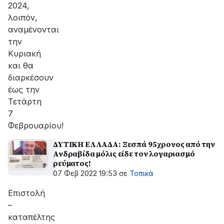
2024,
λοιπόν,
αναμένονται
την
Κυριακή
και θα
διαρκέσουν
έως την
Τετάρτη
7
Φεβρουαρίου!
ΔΥΤΙΚΗ ΕΛΛΑΔΑ: Ξεσπά 95χρονος από την
Ανδραβίδα μόλις είδε τον λογαριασμό
ρεύματος!
07 Φεβ 2022 19:53
σε
Τοπικά
Επιστολή
–
καταπέλτης