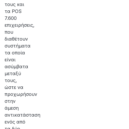
τους και
τα POS
7.600
επιχειρήσεις,
που
διαθέτουν
συστήματα
τα οποία
είναι
ασύμβατα
μεταξύ
τους,
ώστε να
προχωρήσουν
στην
άμεση
αντικατάσταση
ενός από
τα δύο.