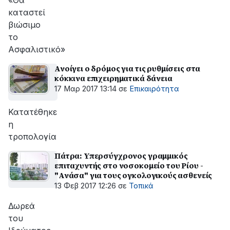
«Θα
καταστεί
βιώσιμο
το
Ασφαλιστικό»
Ανοίγει ο δρόμος για τις ρυθμίσεις στα
κόκκινα επιχειρηματικά δάνεια
17 Μαρ 2017 13:14
σε
Επικαιρότητα
Κατατέθηκε
η
τροπολογία
Πάτρα: Υπερσύγχρονος γραμμικός
επιταχυντής στο νοσοκομείο του Ρίου -
"Ανάσα" για τους ογκολογικούς ασθενείς
13 Φεβ 2017 12:26
σε
Τοπικά
Δωρεά
του