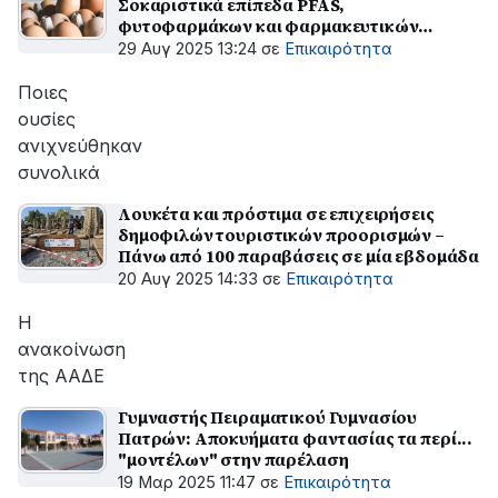
Σοκαριστικά επίπεδα PFAS,
φυτοφαρμάκων και φαρμακευτικών
κατάλοιπων
29 Αυγ 2025 13:24
σε
Επικαιρότητα
Ποιες
ουσίες
ανιχνεύθηκαν
συνολικά
Λουκέτα και πρόστιμα σε επιχειρήσεις
δημοφιλών τουριστικών προορισμών –
Πάνω από 100 παραβάσεις σε μία εβδομάδα
20 Αυγ 2025 14:33
σε
Επικαιρότητα
Η
ανακοίνωση
της ΑΑΔΕ
Γυμναστής Πειραματικού Γυμνασίου
Πατρών: Αποκυήματα φαντασίας τα περί...
"μοντέλων" στην παρέλαση
19 Μαρ 2025 11:47
σε
Επικαιρότητα