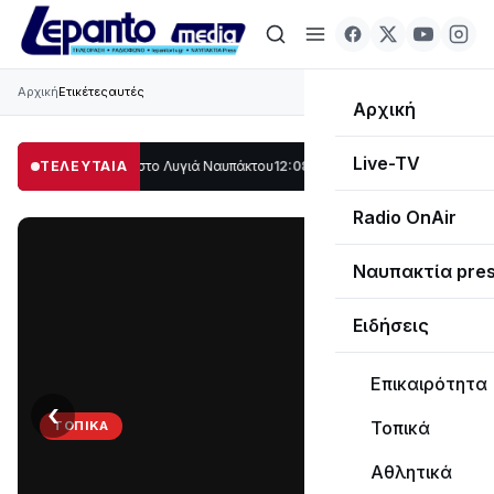
Αρχική
Ετικέτες
αυτές
Αρχική
Live-TV
γάλο μέρος στο Λυγιά Ναυπάκτου
ΤΕΛΕΥΤΑΙΑ
12:08
Σε τροχιά υλοποίησης η Παράκαμψη 
Radio OnAir
Ναυπακτία pre
Ειδήσεις
Επικαιρότητα
‹
›
Τοπικά
ΤΟΠΙΚΆ
Στο
Αθλητικά
σκοτάδι