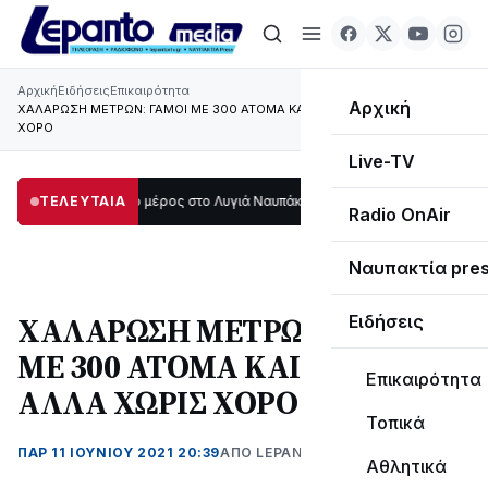
Αρχική
Ειδήσεις
Επικαιρότητα
Αρχική
ΧΑΛΑΡΩΣΗ ΜΕΤΡΩΝ: ΓΑΜΟΙ ΜΕ 300 ΑΤΟΜΑ ΚΑΙ ΜΟΥΣΙΚΗ ΑΛΛΑ ΧΩΡΙΣ
ΧΟΡΟ
Live-TV
σκοτάδι μεγάλο μέρος στο Λυγιά Ναυπάκτου
ΤΕΛΕΥΤΑΙΑ
12:08
Σε τροχιά υλοποίησης η
Radio OnAir
Ναυπακτία pre
ΧΑΛΑΡΩΣΗ ΜΕΤΡΩΝ: ΓΑΜΟΙ
Ειδήσεις
ΜΕ 300 ΑΤΟΜΑ ΚΑΙ ΜΟΥΣΙΚΗ
Επικαιρότητα
ΑΛΛΑ ΧΩΡΙΣ ΧΟΡΟ
Τοπικά
ΠΑΡ 11 ΙΟΥΝΊΟΥ 2021 20:39
ΑΠΌ LEPANTO RTV
Αθλητικά