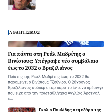
ΑΘΛΗΤΙΣΜΟΣ
Για πάντα στη Ρεάλ Μαδρίτης ο
Βινίσιους: Yπέγραψε νέο συμβόλαιο
έως το 2032 ο Βραζιλιάνος
Παίκτης της Ρεάλ Μαδρίτης έως το 2032 θα
παραμείνει ο Βινίσιους Τζούνιορ. Ο 26χρονος
Βραζιλιάνος σούπερ σταρ παρά το έντονο πρέσινγκ
που είχε από την πρωταθλήτρια Αγγλίας Άρσεναλ
κ…
Γκολ ο Παυλίδης στη εξάρα της